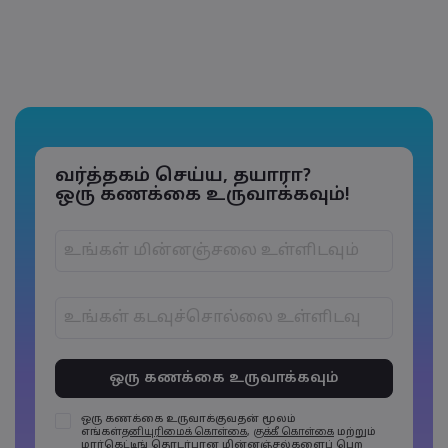
வர்த்தகம் செய்ய, தயாரா?
ஒரு கணக்கை உருவாக்கவும்!
கடவுச்சொற்கள் 6 முதல் 15 எழுத்துகளுக்குள்
இருக்க வேண்டும்
கடவுச்சொற்களில் குறைந்தது 1 எழுத்து
எண்ணாக இருக்க வேண்டும்
ஒரு கணக்கை உருவாக்குவதன் மூலம்
எங்கள்
தனியுரிமைக் கொள்கை
,
குக்கீ கொள்கை
மற்றும்
கடவுச்சொற்களில் குறைந்தது 1 எழுத்து பெரிய
மார்கெட்டிங் தொடர்பான மின்னஞ்சல்களைப் பெற