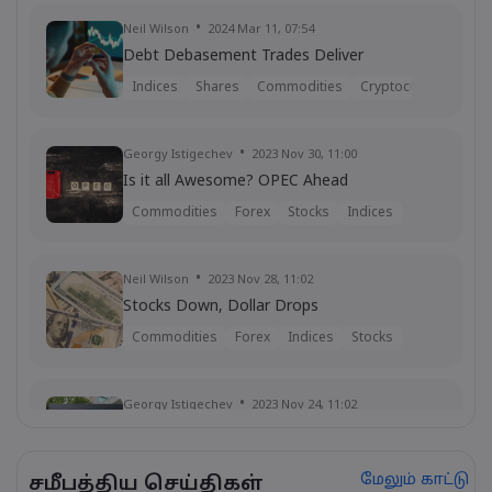
Neil Wilson
2024 Mar 11, 07:54
Debt Debasement Trades Deliver
Indices
Shares
Commodities
Cryptocurrencies
Georgy Istigechev
2023 Nov 30, 11:00
Is it all Awesome? OPEC Ahead
Commodities
Forex
Stocks
Indices
Neil Wilson
2023 Nov 28, 11:02
Stocks Down, Dollar Drops
Commodities
Forex
Indices
Stocks
Georgy Istigechev
2023 Nov 24, 11:02
Nvidia stock down despite record
earnings
மேலும் காட்டு
சமீபத்திய செய்திகள்
Shares