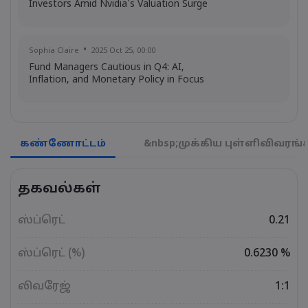
Investors Amid Nvidia's Valuation Surge
Sophia Claire
2025 Oct 25, 00:00
Fund Managers Cautious in Q4: AI,
Inflation, and Monetary Policy in Focus
Emma Rose
2025 Oct 25, 00:00
US Government Shutdown Threatens
கண்ணோட்டம்
&nbsp;முக்கிய புள்ளிவிவரங்
October Inflation Data Release
தகவல்கள்
Sophia Claire
2025 Oct 24, 00:00
US-EU Relations: Russia Sanctions Unite
ஸ்ப்ரெட்
0.21
Despite Trade Tensions
ஸ்ப்ரெட் (%)
0.6230 %
Emma Rose
2025 Oct 24, 00:00
லிவரேஜ்
1:1
BOJ Warns of Japan Stock Market
Overheating, U.S. Trade Policy Risk