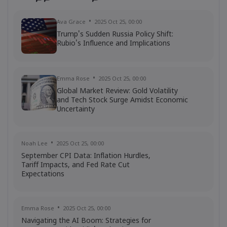
Ava Grace
2025 Oct 25, 00:00
Georgy Istigechev
2023 Nov 24, 05:01
Trump's Sudden Russia Policy Shift:
BofA Securities forecast S&P 500 to hit
Rubio's Influence and Implications
record 5,000 in 2024
Indices
Shares
S&P 500
Emma Rose
2025 Oct 25, 00:00
Global Market Review: Gold Volatility
and Tech Stock Surge Amidst Economic
Uncertainty
Noah Lee
2025 Oct 25, 00:00
September CPI Data: Inflation Hurdles,
Tariff Impacts, and Fed Rate Cut
Expectations
Emma Rose
2025 Oct 25, 00:00
Navigating the AI Boom: Strategies for