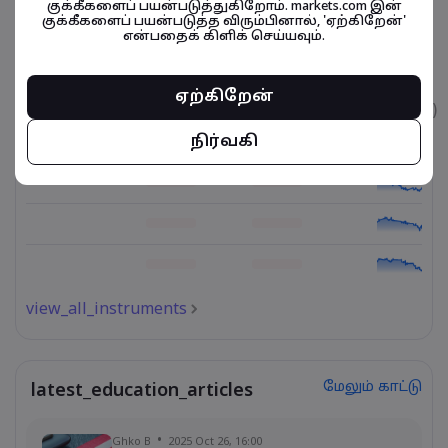
குக்கீகளைப் பயன்படுத்துகிறோம். markets.com இன்
குக்கீகளைப் பயன்படுத்த விரும்பினால், 'ஏற்கிறேன்'
என்பதைக் கிளிக் செய்யவும்.
நிதிசார் கருவிகள் தொடர்பானவை
ஏற்கிறேன்
உடைமை
விற்பனை
வாங்குதல்
கட்டணம் (%)
நிர்வகி
view_all_instruments
மேலும் காட்டு
latest_education_articles
Ghko B
2025 Oct 26, 16:00