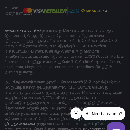
கட்டண
முறைகள்
www.markets.com/vc/
தளமானது Markets International Ltd ஆல்
இயக்கப்படுகிறது. இது சர்வதேச வணிக நிறுவனங்கள்
(திருத்தம் மற்றும் ஒருங்கிணைப்பு) சட்டம், செயின்ட் வின்சென்ட்
மற்றும் கிரெனடைன்ஸ், 2009 திருத்தப்பட்ட சட்டங்களின்
அத்தியாயம் 149 என்பதின் கீழ் வணிக நிறுவனமாக
அங்கீகரிக்கப்பட்டுள்ளது. இதன் பதிவு எண் 27030 BC2023. Markets
International Ltd நிறுவனமானது Suite 310, Griffith Corporate Center,
Beachmont, Kingstone, St. Vincent and the Grenadines இடத்தில்
அமைந்துள்ளது.
ஆபத்து எச்சரிக்கை:
அந்நிய செலாவணி (ஃபோரக்ஸ்) மற்றும்
வேறுபாடுக்கான ஒப்பந்தங்களில் (CFD) டிரேடிங் செய்வது
அனைத்து முதலீட்டாளருக்கும் ஏற்றதல்ல. Markets.com வழங்கும்
அந்நியச் செலாவணி/CFDகளில் வர்த்தகம் செய்ய
முடிவெடுப்பதற்குமுன், உங்கள் நோக்கங்கள், நிதி நிலைமை,
தேவைகள் மற்றும் அனுபவ அளவு ஆகியவற்றைக் கவனமாகப்
பரிசீலித்து, உங்கள் தனிப்பட்ட துறைசார் நிபுணரின்
ஆலோசனையைப் பெற வேண்டும்.
விதிமுறைகள் மற்றும்
நிபந்தனைகளை
முழுமையாகப் படிக்கவும். தனியுரிமை மற்றும்
தரவு பாதுகாப்பு தொடர்பான புகார்களுக்கு,
privacy@markets.com