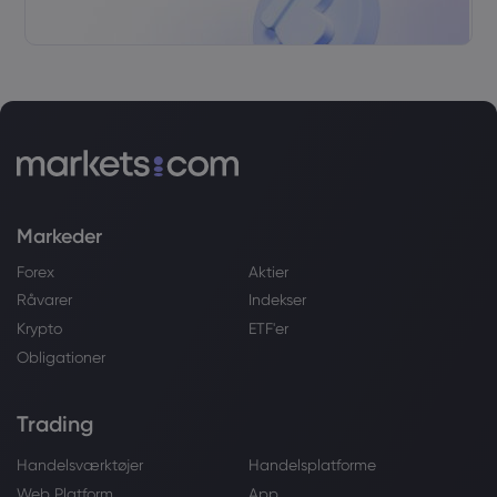
Markeder
Forex
Aktier
Råvarer
Indekser
Krypto
ETF'er
Obligationer
Trading
Handelsværktøjer
Handelsplatforme
Web Platform
App