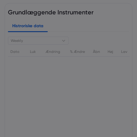
Grundlæggende Instrumenter
Histroriske data
Weekly
Dato
Luk
Ændring
% Ændre
Åbn
Høj
Lav