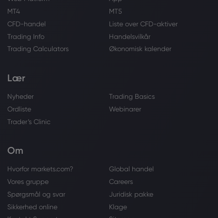
MT4
MT5
CFD-handel
Liste over CFD-aktiver
Trading Info
Handelsvilkår
Trading Calculators
Økonomisk kalender
Lær
Nyheder
Trading Basics
Ordliste
Webinarer
Trader’s Clinic
Om
Hvorfor markets.com?
Global handel
Vores gruppe
Careers
Spørgsmål og svar
Juridisk pakke
Sikkerhed online
Klage