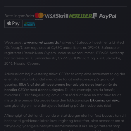
Betalingsmåder
Webstedet
www.markets.com/da/
drives af Safecap Investments Limited
(‘Safecap’), som reguleres af CySEC under licens nr. 092/08. Safecap er
registreret i Republikken Cypern under selskabsnummer HE186196. Safecap
har adresse på 10 Simonides str., CYPRESS TOWER, 2. og 3. sal, Strovolos,
2046, Nicosia, Cypern.
Advarsel om høj investeringsrisiko: CFD’er er komplekse instrumenter, og der
er en stor risiko forbundet med disse for at miste penge på grund af
gearing.
85.4 % af detailinvestorerne har tab på deres konto, når de
handler CFD’er med denne udbyder.
Du skal overveje, om du forstår,
hvordan CFD’er fungerer, og om du har råd til at løbe en stor risiko for at
miste dine penge. Du bedes læse den fuldstændige
Erklæring om risiko
,
som giver dig en mere detaljeret forklaring på de involverede risici.
Afhængigt af det land, hvor du er statsborger eller har fast bopæl, kan vi i
henhold til gældende lokale love, regler og forskrifter, blive anmodet om at
tilbyde dig yderligere beskyttelsesmekanismer (f.eks. en garanteret stop