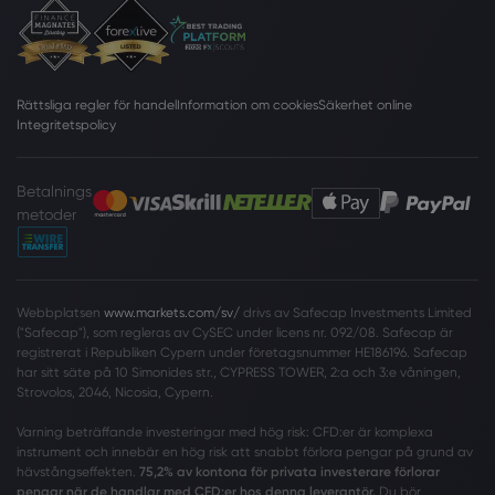
Rättsliga regler för handel
Information om cookies
Säkerhet online
Integritetspolicy
Betalnings
metoder
Webbplatsen
www.markets.com/sv/
drivs av Safecap Investments Limited
("Safecap"), som regleras av CySEC under licens nr. 092/08. Safecap är
registrerat i Republiken Cypern under företagsnummer HE186196. Safecap
har sitt säte på 10 Simonides str., CYPRESS TOWER, 2:a och 3:e våningen,
Strovolos, 2046, Nicosia, Cypern.
Varning beträffande investeringar med hög risk: CFD:er är komplexa
instrument och innebär en hög risk att snabbt förlora pengar på grund av
hävstångseffekten.
75,2% av kontona för privata investerare förlorar
pengar när de handlar med CFD:er hos denna leverantör.
Du bör