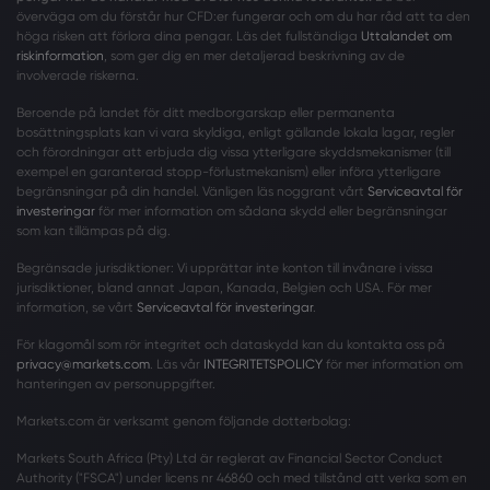
överväga om du förstår hur CFD:er fungerar och om du har råd att ta den
höga risken att förlora dina pengar. Läs det fullständiga
Uttalandet om
riskinformation
, som ger dig en mer detaljerad beskrivning av de
involverade riskerna.
Beroende på landet för ditt medborgarskap eller permanenta
bosättningsplats kan vi vara skyldiga, enligt gällande lokala lagar, regler
och förordningar att erbjuda dig vissa ytterligare skyddsmekanismer (till
exempel en garanterad stopp-förlustmekanism) eller införa ytterligare
begränsningar på din handel. Vänligen läs noggrant vårt
Serviceavtal för
investeringar
för mer information om sådana skydd eller begränsningar
som kan tillämpas på dig.
Begränsade jurisdiktioner: Vi upprättar inte konton till invånare i vissa
jurisdiktioner, bland annat Japan, Kanada, Belgien och USA. För mer
information, se vårt
Serviceavtal för investeringar
.
För klagomål som rör integritet och dataskydd kan du kontakta oss på
privacy@markets.com
. Läs vår
INTEGRITETSPOLICY
för mer information om
hanteringen av personuppgifter.
Markets.com är verksamt genom följande dotterbolag:
Markets South Africa (Pty) Ltd är reglerat av Financial Sector Conduct
Authority ("FSCA") under licens nr 46860 och med tillstånd att verka som en