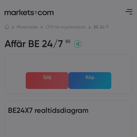
BE 24/7
Marknader
CFD för kryptovaluta
Affär BE 24/7
BE
Sälj
Köp
BE24X7 realtidsdiagram