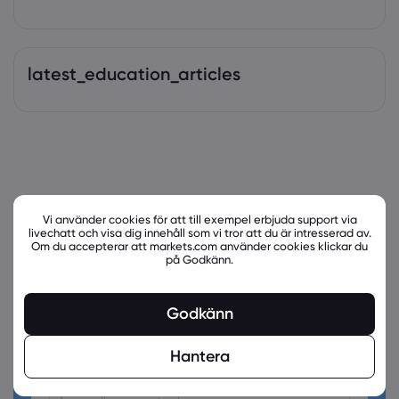
latest_education_articles
Vi använder cookies för att till exempel erbjuda support via
livechatt och visa dig innehåll som vi tror att du är intresserad av.
Om du accepterar att markets.com använder cookies klickar du
på Godkänn.
Godkänn
Är du redo att handla?
Skapa ett konto!
Hantera