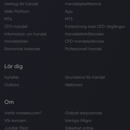
Verktyg för handel
Handelsplattformar
Web Platform
App
MT4
MT5
CFD-handel
Förteckning över CFD-tillgångar
Information om handel
Handelsförhållanden
Handelstider
CFD-handelsräknare
Ekonomisk kalender
Professionell handel
Lär dig
Nyheter
Grunderna för handel
Ordlista
Webinars
Om
Varför markets.com?
Globalt erbjudande
Vår koncern
Vanliga frågor
Juridisk Pack
Säkerhet online