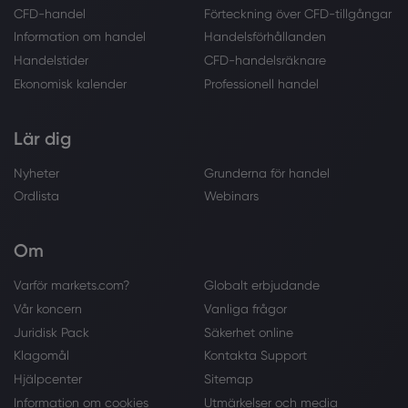
CFD-handel
Förteckning över CFD-tillgångar
Information om handel
Handelsförhållanden
Handelstider
CFD-handelsräknare
Ekonomisk kalender
Professionell handel
Lär dig
Nyheter
Grunderna för handel
Ordlista
Webinars
Om
Varför markets.com?
Globalt erbjudande
Vår koncern
Vanliga frågor
Juridisk Pack
Säkerhet online
Klagomål
Kontakta Support
Hjälpcenter
Sitemap
Information om cookies
Utmärkelser och media