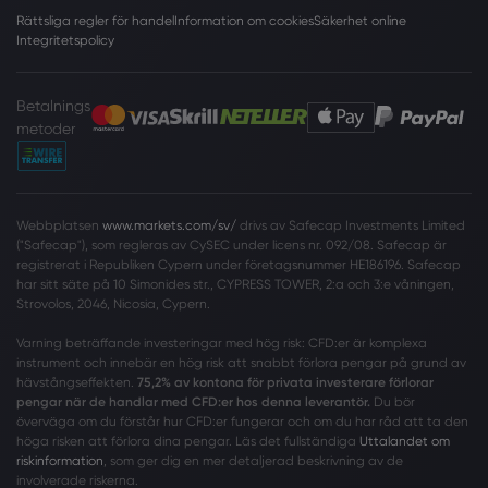
Rättsliga regler för handel
Information om cookies
Säkerhet online
Integritetspolicy
Betalnings
metoder
Webbplatsen
www.markets.com/sv/
drivs av Safecap Investments Limited
("Safecap"), som regleras av CySEC under licens nr. 092/08. Safecap är
registrerat i Republiken Cypern under företagsnummer HE186196. Safecap
har sitt säte på 10 Simonides str., CYPRESS TOWER, 2:a och 3:e våningen,
Strovolos, 2046, Nicosia, Cypern.
Varning beträffande investeringar med hög risk: CFD:er är komplexa
instrument och innebär en hög risk att snabbt förlora pengar på grund av
hävstångseffekten.
75,2% av kontona för privata investerare förlorar
pengar när de handlar med CFD:er hos denna leverantör.
Du bör
överväga om du förstår hur CFD:er fungerar och om du har råd att ta den
höga risken att förlora dina pengar. Läs det fullständiga
Uttalandet om
riskinformation
, som ger dig en mer detaljerad beskrivning av de
involverade riskerna.