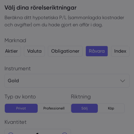
Välj dina rörelseriktningar
Beräkna ditt hypotetiska P/L (sammanlagda kostnader
och avgifter) om du hade gjort en affär i dag.
Marknad
Aktier
Valuta
Obligationer
Råvara
Index
Instrument
Gold
Typ av konto
Riktning
Privat
Professionell
Sälj
Köp
Kvantitet