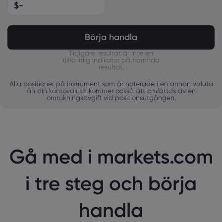
$
-
MXN
JPY
Börja handla
Tidigare resultat är inte en
tillförlitlig indikator på framtida
resultat.
Alla positioner på instrument som är noterade i en annan valuta
än din kontovaluta kommer också att omfattas av en
omräkningsavgift vid positionsutgången.
Gå med i markets.com
i tre steg och börja
handla