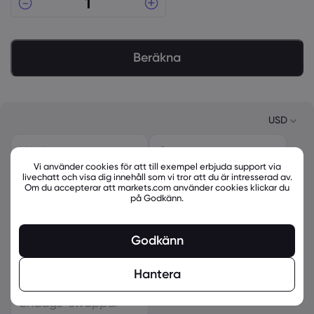
Beräkna
USD
Värde
Courtage
USD
Vi använder cookies för att till exempel erbjuda support via
$
-
$
-
livechatt och visa dig innehåll som vi tror att du är intresserad av.
EUR
Om du accepterar att markets.com använder cookies klickar du
på Godkänn.
Spread
Hävstångseffekt
GBP
-
-
CAD
Godkänn
Omräkningsavgift
Nödvändig marginal
AUD
$
-
$
-
Hantera
CHF
Endags-swappar
ZAR