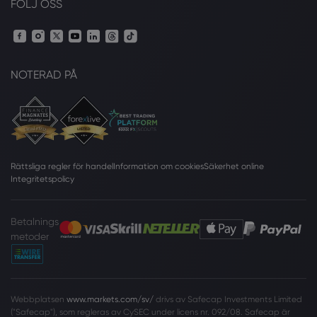
FÖLJ OSS
NOTERAD PÅ
Rättsliga regler för handel
Information om cookies
Säkerhet online
Integritetspolicy
Betalnings
metoder
Webbplatsen
www.markets.com/sv/
drivs av Safecap Investments Limited
("Safecap"), som regleras av CySEC under licens nr. 092/08. Safecap är