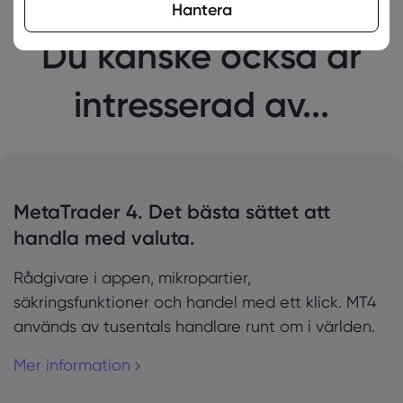
Hantera
Du kanske också är
intresserad av...
MetaTrader 4. Det bästa sättet att
handla med valuta.
Rådgivare i appen, mikropartier,
säkringsfunktioner och handel med ett klick. MT4
används av tusentals handlare runt om i världen.
Mer information