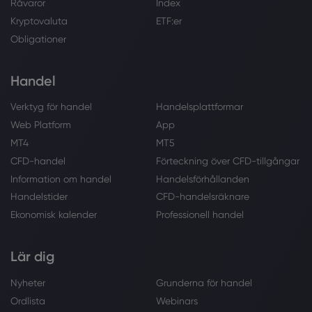
Råvaror
Index
Kryptovaluta
ETF:er
Obligationer
Handel
Verktyg för handel
Handelsplattformar
Web Platform
App
MT4
MT5
CFD-handel
Förteckning över CFD-tillgångar
Information om handel
Handelsförhållanden
Handelstider
CFD-handelsräknare
Ekonomisk kalender
Professionell handel
Lär dig
Nyheter
Grunderna för handel
Ordlista
Webinars