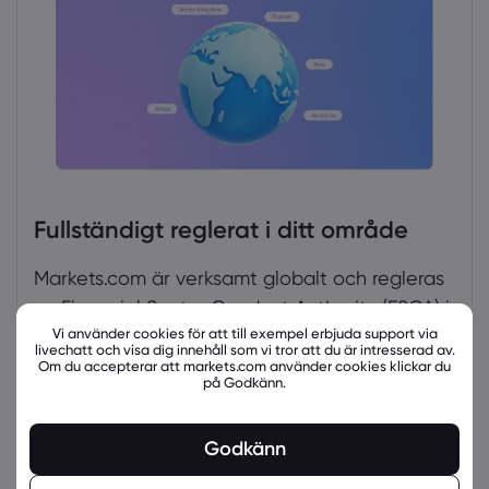
Fullständigt reglerat i ditt område
Markets.com är verksamt globalt och regleras
av Financial Sector Conduct Authority (FSCA) i
Vi använder cookies för att till exempel erbjuda support via
Sydafrika och Cyprus Securities and Exchange
livechatt och visa dig innehåll som vi tror att du är intresserad av.
Commission (CySEC) i EU.
Om du accepterar att markets.com använder cookies klickar du
på Godkänn.
Ta reda på mer
Godkänn