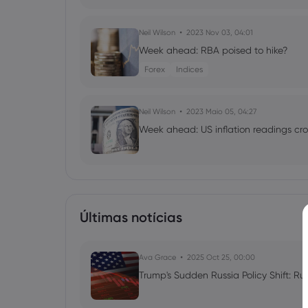
Neil Wilson
2023 Nov 03, 04:01
Week ahead: RBA poised to hike?
Forex
Indices
Neil Wilson
2023 Maio 05, 04:27
Week ahead: US inflation readings cro
Últimas notícias
Ava Grace
2025 Oct 25, 00:00
Trump's Sudden Russia Policy Shift: Ru