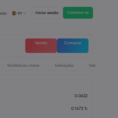
Cadastre-se
Iniciar sessão
isar
PT
Informações sobre operações
Pacote jurídico
Funzionalità di trading
Negociação de CFDs
Pacote jurídico
Depth of Market
English
English
Venda
Comprar
English (ZA)
English (St. Vincent)
Lista de ativos CFD
Dansk
Italiano
Condições para negociação
Danish
Italian
Bahasa Melayu
ภาษาไทย
Horários de negociação
Malay
Thai
Português
िन्दी
Estatísticas-chave
Indicações
Sobre
Datas de vencimento
Hindi
Portuguese
Próximos feriados da bolsa de valores
Rolagem de vencimento semanal
0.0622
0.1473 %