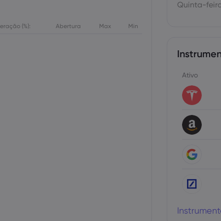
Quinta-feir
teração (%):
Abertura
Max
Min
Instrumen
Ativo
Instrument