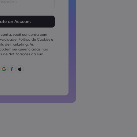
em ter de 8 a 15 caracteres
vem conter pelo menos 1
mérico
 conta, você concorda com
em conter pelo menos 1 letra
rivacidade
,
Política de Cookies
e
ls de marketing. As
em conter pelo menos 1 letra
 podem ser gerenciadas nas
s de Notificações da sua
conter ~!@#£%^e)_-+=:;&lt;&gt;{,
pode ser utilizada conjuntamente
pode conter caracteres não
o podem conter espaços