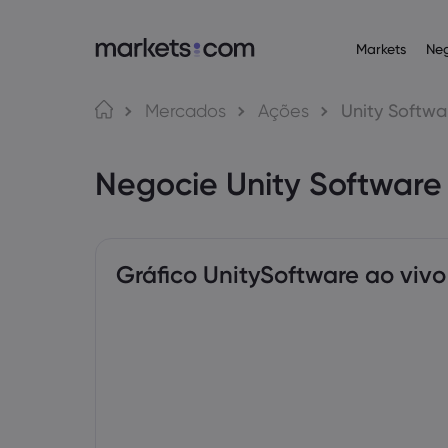
Markets
Ne
Plataformas de n
Acerca da Ma
Produ
Língua
Mercados
Ações
Unity Softwa
Web Platform
Por que a markets
English
English
Operaçõ
Negocie Unity Softwar
English (Global)
English (EU)
App
Ofertas globais
Deutsch
Español
Commodi
MT4
Nosso grupo
German
Spanish (Latam)
Nederlands
العربية
MT5
Prêmios e mídia
Dutch
Arabic
Criptom
繁體中文
简体中文
Trading Central
Traditional Chinese
Simplified Chinese
Gráfico UnitySoftware ao vivo
Bahasa Indonesia
한국어
Obrigaç
Indonesian
Korean