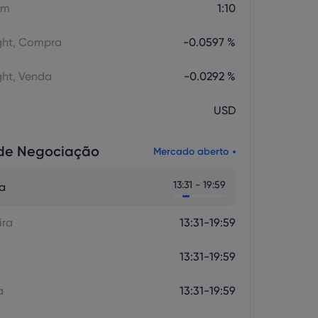
em
1:10
ght, Compra
-0.0597 %
ght, Venda
-0.0292 %
USD
 de Negociação
Mercado aberto
13:31 - 19:59
ra
ira
13:31-19:59
13:31-19:59
a
13:31-19:59