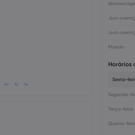
Alavancag
Juro overni
Juro overni
Moeda
Horários
Sexta-fei
4h
1d
1w
Segunda-fe
Terça-feira
Quarta-feir