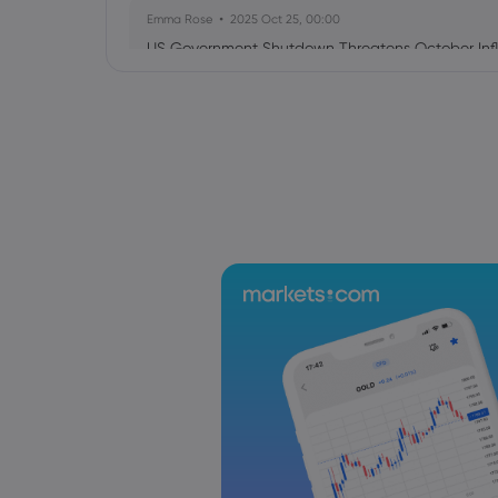
Emma Rose
2025 Oct 25, 00:00
US Government Shutdown Threatens October Infl
Sophia Claire
2025 Oct 24, 00:00
US-EU Relations: Russia Sanctions Unite Despite 
Emma Rose
2025 Oct 24, 00:00
BOJ Warns of Japan Stock Market Overheating, U.