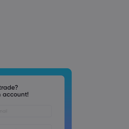
trade?
 account!