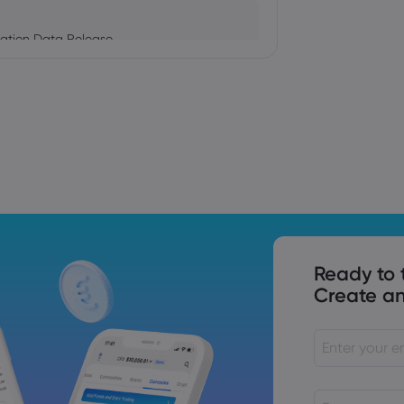
ation Data Release
Trade Tensions
S. Trade Policy Risk
Ready to 
Create an