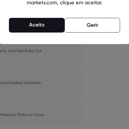
markets.com, clique em aceitar.
 and Tech Stock Surge Amidst
Aceito
Gerir
pacts, and Fed Rate Cut
Amid Nvidia's Valuation
Monetary Policy in Focus