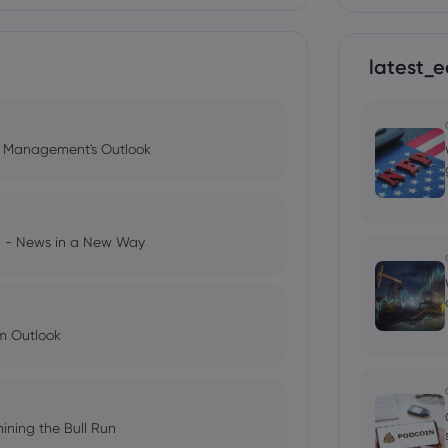
latest_e
l Management's Outlook
ng - News in a New Way
im Outlook
ining the Bull Run