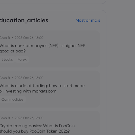
ducation_articles
Mostrar mais
Ghko B
2025 Oct 26, 16:00
What is non-farm payroll (NFP): Is higher NFP
good or bad?
Stocks
Forex
Ghko B
2025 Oct 26, 16:00
What is crude oil trading: how to start crude
oil investing with markets.com
Commodities
Ghko B
2025 Oct 26, 16:00
Crypto trading basics: What is PooCoin,
should you buy PooCoin Token 2026?