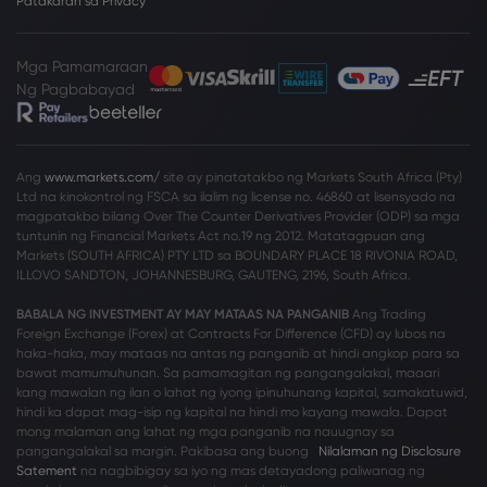
Patakaran sa Privacy
Mga Pamamaraan
Ng Pagbabayad
Ang
www.markets.com/
site ay pinatatakbo ng Markets South Africa (Pty)
Ltd na kinokontrol ng FSCA sa ilalim ng license no. 46860 at lisensyado na
magpatakbo bilang Over The Counter Derivatives Provider (ODP) sa mga
tuntunin ng Financial Markets Act no.19 ng 2012. Matatagpuan ang
Markets (SOUTH AFRICA) PTY LTD sa BOUNDARY PLACE 18 RIVONIA ROAD,
ILLOVO SANDTON, JOHANNESBURG, GAUTENG, 2196, South Africa.
BABALA NG INVESTMENT AY MAY MATAAS NA PANGANIB
Ang Trading
Foreign Exchange (Forex) at Contracts For Difference (CFD) ay lubos na
haka-haka, may mataas na antas ng panganib at hindi angkop para sa
bawat mamumuhunan. Sa pamamagitan ng pangangalakal, maaari
kang mawalan ng ilan o lahat ng iyong ipinuhunang kapital, samakatuwid,
hindi ka dapat mag-isip ng kapital na hindi mo kayang mawala. Dapat
mong malaman ang lahat ng mga panganib na nauugnay sa
pangangalakal sa margin. Pakibasa ang buong
Nilalaman ng Disclosure
Satement
na nagbibigay sa iyo ng mas detayadong paliwanag ng