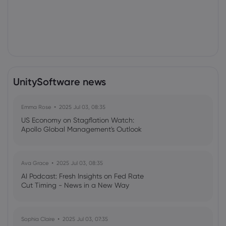
UnitySoftware news
Emma Rose
2025 Jul 03, 08:35
US Economy on Stagflation Watch:
Apollo Global Management's Outlook
Ava Grace
2025 Jul 03, 08:35
AI Podcast: Fresh Insights on Fed Rate
Cut Timing - News in a New Way
Sophia Claire
2025 Jul 03, 07:35