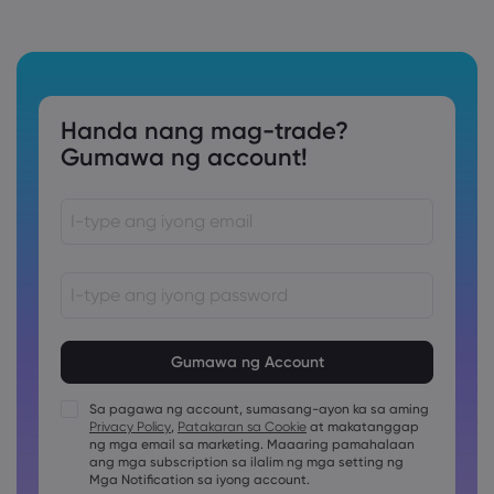
Handa nang mag-trade?
Gumawa ng account!
Ang password ay dapat sa pagitan ng 8 at 15 na karakter
ang haba
Ang password ay dapat maglalaman ng hindi bababa sa
1 pang numerong karakter
Sa pagawa ng account, sumasang-ayon ka sa aming
Ang password ay dapat maglalaman ng hindi bababa sa
Privacy Policy
,
Patakaran sa Cookie
at makatanggap
1 uppercase na karakter
ng mga email sa marketing. Maaaring pamahalaan
ang mga subscription sa ilalim ng mga setting ng
Ang password ay dapat maglalaman ng hindi bababa sa
1 lowercase na karakter
Mga Notification sa iyong account.