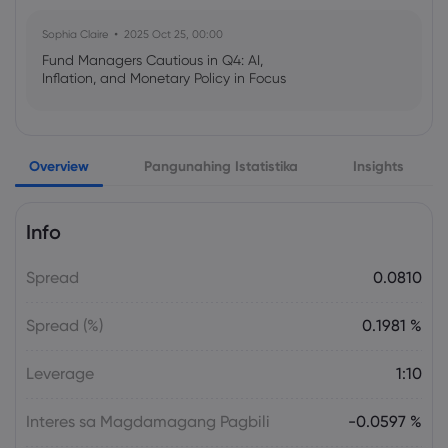
Sophia Claire
2025 Oct 25, 00:00
Fund Managers Cautious in Q4: AI,
Inflation, and Monetary Policy in Focus
Emma Rose
2025 Oct 25, 00:00
Overview
Pangunahing Istatistika
Insights
US Government Shutdown Threatens
October Inflation Data Release
Info
Sophia Claire
2025 Oct 24, 00:00
Spread
0.0810
US-EU Relations: Russia Sanctions Unite
Despite Trade Tensions
Spread (%)
0.1981 %
Emma Rose
2025 Oct 24, 00:00
Leverage
1:10
BOJ Warns of Japan Stock Market
Overheating, U.S. Trade Policy Risk
Interes sa Magdamagang Pagbili
-0.0597 %