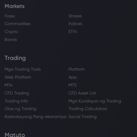
Markets
Forex
Shares
Commodities
Indices
Crypto
ETFs
Bonds
Trading
Mga Trading Tools
Platform
Web Platform
App
MT4
MT5
CFD Trading
CFD Asset List
Trading Info
Mga Kundisyon ng Trading
Oras ng Trading
Trading Calculators
Kalendaryong Pang-ekonomiya
Social Trading
Matuto