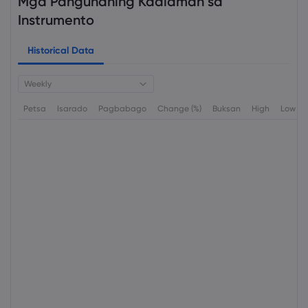
Mga Pangunahing Kaalaman sa
Instrumento
Historical Data
Weekly
Petsa
Isarado
Pagbabago
Change (%)
Buksan
High
Low