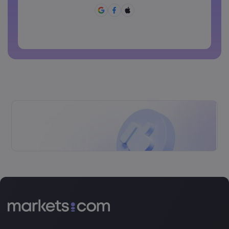
Ang password ay dapat may ~!@#£%^&amp;*()_-
+=:;&lt;&gt;{,[]?,.
Ang password ay hindi dapat pang karaniwang ginagamit
Ang password ay di dapat maglalaman ng non-latin
characters
Ang password ay dapat walang spaces