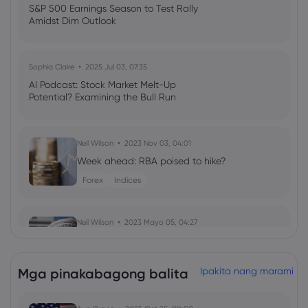
S&P 500 Earnings Season to Test Rally
Amidst Dim Outlook
Sophia Claire
2025 Jul 03, 07:35
AI Podcast: Stock Market Melt-Up
Potential? Examining the Bull Run
Neil Wilson
2023 Nov 03, 04:01
Week ahead: RBA poised to hike?
Forex
Indices
Neil Wilson
2023 Mayo 05, 04:27
Week ahead: US inflation readings
crown the week’s risk events
Mga pinakabagong balita
Ipakita nang marami