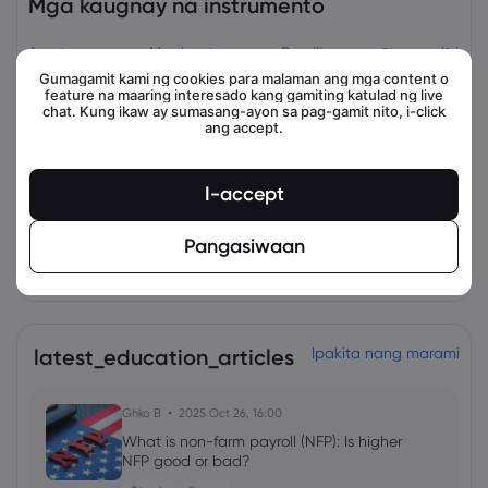
Mga kaugnay na instrumento
Asset
Magbenta
Bumili
Change (%)
Gumagamit kami ng cookies para malaman ang mga content o
feature na maaring interesado kang gamiting katulad ng live
chat. Kung ikaw ay sumasang-ayon sa pag-gamit nito, i-click
ang accept.
I-accept
Pangasiwaan
view_all_instruments
latest_education_articles
Ipakita nang marami
Ghko B
2025 Oct 26, 16:00
What is non-farm payroll (NFP): Is higher
NFP good or bad?