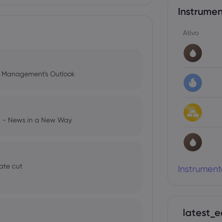
Instrumen
Ativo
l Management's Outlook
ng - News in a New Way
ate cut
Instrument
latest_e