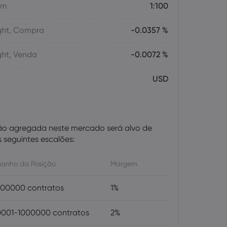
em
1:100
ght, Compra
-0.0357 %
ght, Venda
-0.0072 %
USD
ão agregada neste mercado será alvo de
seguintes escalões:
anho da Posição
Margem
00000 contratos
1%
001-1000000 contratos
2%