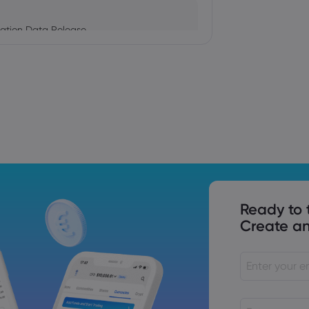
ation Data Release
Trade Tensions
S. Trade Policy Risk
Ready to 
Create an