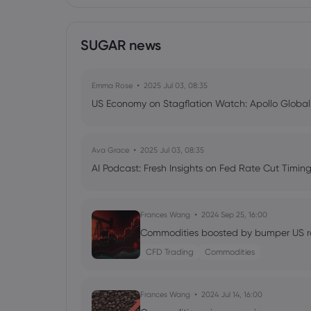
SUGAR news
Emma Rose
2025 Jul 03, 08:35
US Economy on Stagflation Watch: Apollo Globa
Ava Grace
2025 Jul 03, 08:35
AI Podcast: Fresh Insights on Fed Rate Cut Timi
Frances Wang
2024 Sep 25, 16:00
Commodities boosted by bumper US r
CFD Trading
Commodities
Frances Wang
2024 Jul 14, 16:00