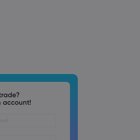
trade?
 account!