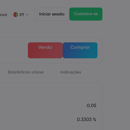
Cadastre-se
Iniciar sessão
isar
PT
Informações sobre operações
Pacote jurídico
Funzionalità di trading
Negociação de CFDs
Pacote jurídico
Depth of Market
English
English
Venda
Comprar
English (ZA)
English (St. Vincent)
Lista de ativos CFD
Dansk
Italiano
Condições para negociação
Danish
Italian
Bahasa Melayu
ภาษาไทย
Horários de negociação
Malay
Thai
Português
िन्दी
Estatísticas-chave
Indicações
Datas de vencimento
Hindi
Portuguese
Próximos feriados da bolsa de valores
Rolagem de vencimento semanal
0.05
0.3303 %