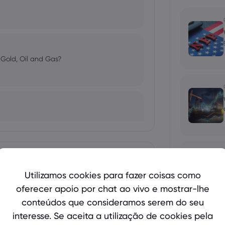
n Gold, Oil and Gas?
Mostrar mais
Utilizamos cookies para fazer coisas como
osing Streak, Apple Concerns Weigh
oferecer apoio por chat ao vivo e mostrar-lhe
bio's Influence and Implications
conteúdos que consideramos serem do seu
interesse. Se aceita a utilização de cookies pela