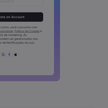
em ter de 8 a 15 caracteres
vem conter pelo menos 1
mérico
 conta, você concorda com
em conter pelo menos 1 letra
rivacidade
,
Política de Cookies
e
ls de marketing. As
em conter pelo menos 1 letra
 podem ser gerenciadas nas
s de Notificações da sua
conter ~!@#£%^e)_-+=:;&lt;&gt;{,
pode ser utilizada conjuntamente
pode conter caracteres não
o podem conter espaços