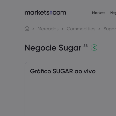
Markets
Ne
Plataformas de n
Acerca da Ma
Produ
Língua
Mercados
Commodities
Sugar
Web Platform
Por que a markets
English
English
Operaçõ
Negocie Sugar
English (Global)
English (EU)
App
Ofertas globais
SB
Deutsch
Español
Commodi
MT4
Nosso grupo
German
Spanish (Latam)
Nederlands
العربية
MT5
Prêmios e mídia
Dutch
Arabic
Criptom
繁體中文
简体中文
Trading Central
Traditional Chinese
Simplified Chinese
Gráfico SUGAR ao vivo
Bahasa Indonesia
한국어
Obrigaç
Indonesian
Korean