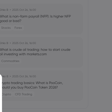
Ghko B
2025 Oct 26, 16:00
What is non-farm payroll (NFP): Is higher NFP
good or bad?
Stocks
Forex
Ghko B
2025 Oct 26, 16:00
What is crude oil trading: how to start crude
oil investing with markets.com
Commodities
Ghko B
2025 Oct 26, 16:00
Crypto trading basics: What is PooCoin,
should you buy PooCoin Token 2026?
Crypto
CFD Trading