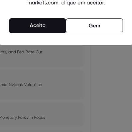
markets.com, clique em aceitar.
 and Tech Stock Surge Amidst
Aceito
Gerir
pacts, and Fed Rate Cut
Amid Nvidia's Valuation
Monetary Policy in Focus