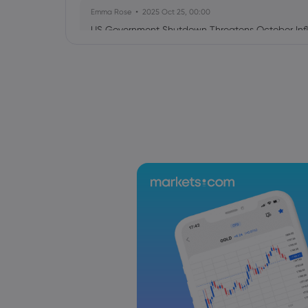
Emma Rose
2025 Oct 25, 00:00
US Government Shutdown Threatens October Infl
Sophia Claire
2025 Oct 24, 00:00
US-EU Relations: Russia Sanctions Unite Despite 
Emma Rose
2025 Oct 24, 00:00
BOJ Warns of Japan Stock Market Overheating, U.