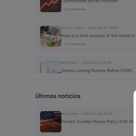
Commodities prices overview
Commodities
Antonio Ferlito
2024 Feb 20, 08:01
Here is a brief analysis of the trends i
Commodities
Neil Wilson
2023 Dec 13, 09:25
Stocks Looking Positive Before FOMC
Commodities
Indices
Forex
Stocks
Últimas notícias
Neil Wilson
2023 Sep 08, 00:46
European Shares Try to Snap 7-day L
on US
Ava Grace
2025 Oct 25, 00:00
Commodities
Indices
Forex
Shares
Trump's Sudden Russia Policy Shift: Ru