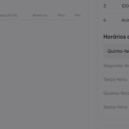
3
100
teração (%):
Abertura
Max
Min
4
Aci
Horários
Quinta-fe
Segunda-fe
Terça-feira
Quarta-feir
Sexta-feira