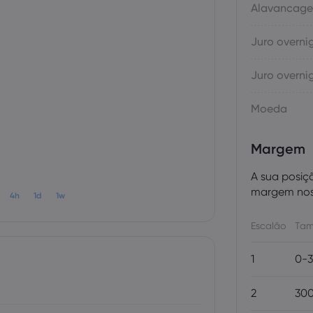
Alavancag
Juro overni
Juro overni
Moeda
Margem
A sua posiç
margem nos 
4h
1d
1w
Escalão
Tam
1
0-3
2
300