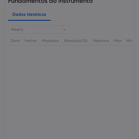
Fundamentos do instrumento
Dados históricos
Weekly
Data
Fechar
Mudança
Alteração (%):
Abertura
Max
Min