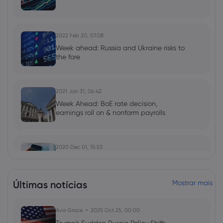
2022 Feb 20, 07:08
Week ahead: Russia and Ukraine risks to
the fore
2021 Jan 31, 06:42
Week Ahead: BoE rate decision,
earnings roll on & nonfarm payrolls
2020 Dec 01, 15:53
What are the top Nasdaq stocks of
2020?
Últimas notícias
Mostrar mais
2020 Oct 14, 10:52
Ava Grace
2025 Oct 25, 00:00
Top stocks of 2020