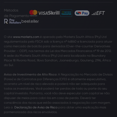
Métodos
de Pagamento
O site
www.markets.com
é operado pela Markets South Africa (Pty) Ltd
regulamentada pela FSCA sob a licença nº 46860 e licenciada para atuar
como mercado de balcão para derivados (Over-the-counter Derivatives
Provider – ODP), nos termos da Lei dos Mercados Financeiros nº 19 de 2012.
A sede da Markets South Africa (Pty) Ltd está localizada na Boundary
Place 18 Rivonia Road, Illovo Sandton, Joanesburgo, Gauteng, 2196, África
do Sul.
Aviso de Investimento de Alto Risco:
A Negociação no Mercado de Divisas
(Forex) e de Contratos por Diferenças (CFD) é altamente especulativa,
acarreta um nível de risco elevado e poderá não ser adequada para
todos os investidores. Você poderá ter perdas de todo ou parte do seu
capital investido. Portanto, você não deve especular com capital se não
dispuser de meios para cobri-los em caso de perda. Deverá ter
consciência dos riscos que estão associados à negociação com margem.
Leia a
Declaração de Aviso de Risco
para obter uma explicação mais
pormenorizada dos riscos envolvidos.