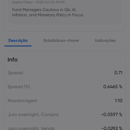
Sophia Claire
2025 Oct 25, 00:00
Fund Managers Cautious in Q4: AI,
Inflation, and Monetary Policy in Focus
Emma Rose
2025 Oct 25, 00:00
Descrição
Estatísticas-chave
Indicações
US Government Shutdown Threatens
October Inflation Data Release
Info
Sophia Claire
2025 Oct 24, 00:00
Spread
0.71
US-EU Relations: Russia Sanctions Unite
Despite Trade Tensions
Spread (%)
0.6465 %
Emma Rose
2025 Oct 24, 00:00
Alavancagem
1:10
BOJ Warns of Japan Stock Market
Overheating, U.S. Trade Policy Risk
Juro overnight, Compra
-0.0597 %
Juro overnight, Venda
-0.0292 %