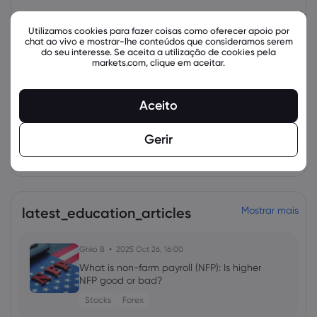
Ativo
Venda
Comprar
Alteração (%):
Utilizamos cookies para fazer coisas como oferecer apoio por
chat ao vivo e mostrar-lhe conteúdos que consideramos serem
do seu interesse. Se aceita a utilização de cookies pela
markets.com, clique em aceitar.
Aceito
Gerir
Instrumentos relacionados
latest_education_articles
Mostrar mais
Ghko B
2025 Oct 26, 16:00
What is non-farm payroll (NFP): Is higher
NFP good or bad?
Stocks
Forex