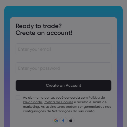
Ready to trade?
Create an account!
As senhas devem ter de 8 a 15 caracteres
As senhas devem conter pelo menos 1 caractere numérico
As senhas devem conter pelo menos 1 letra maiúscula
Ao abrir uma conta, você concorda com
Política de
Privacidade
,
Política de Cookies
e receba e-mails de
As senhas devem conter pelo menos 1 letra minúscula
marketing. As assinaturas podem ser gerenciadas nas
A senha deve conter ~!@#£%^e)_-+=:;&lt;&gt;{,[]?,.
configurações de Notificações da sua conta.
A senha não pode ser utilizada conjuntamente
A senha não pode conter caracteres não latinos