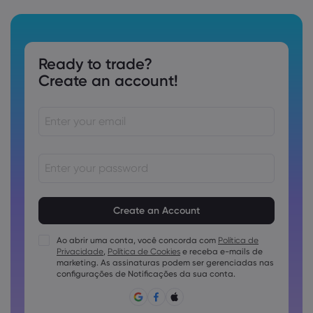
Ready to trade?
Create an account!
As senhas devem ter de 8 a 15 caracteres
As senhas devem conter pelo menos 1 caractere numérico
As senhas devem conter pelo menos 1 letra maiúscula
Ao abrir uma conta, você concorda com
Política de
Privacidade
,
Política de Cookies
e receba e-mails de
As senhas devem conter pelo menos 1 letra minúscula
marketing. As assinaturas podem ser gerenciadas nas
A senha deve conter ~!@#£%^e)_-+=:;&lt;&gt;{,[]?,.
configurações de Notificações da sua conta.
A senha não pode ser utilizada conjuntamente
A senha não pode conter caracteres não latinos