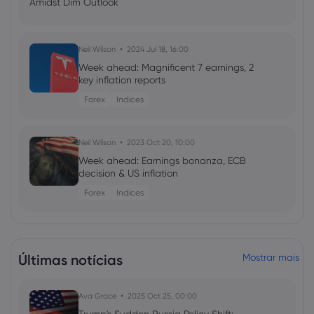
Amidst Dim Outlook
Neil Wilson
2024 Jul 18, 16:00
Week ahead: Magnificent 7 earnings, 2
key inflation reports
Forex
Indices
Neil Wilson
2023 Oct 20, 10:00
Week ahead: Earnings bonanza, ECB
decision & US inflation
Forex
Indices
Neil Wilson
2023 Apr 21, 05:00
Week ahead: Megacap tech and 1-in-3
Últimas notícias
Mostrar mais
Dow components set to report
Ava Grace
2025 Oct 25, 00:00