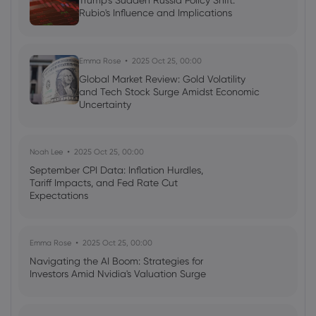
Trump's Sudden Russia Policy Shift:
2022 Jul 24, 05:42
Rubio's Influence and Implications
Week ahead: Fed to hike 100bps into a
recession?
Emma Rose
2025 Oct 25, 00:00
Global Market Review: Gold Volatility
and Tech Stock Surge Amidst Economic
Uncertainty
Noah Lee
2025 Oct 25, 00:00
September CPI Data: Inflation Hurdles,
Tariff Impacts, and Fed Rate Cut
Expectations
Emma Rose
2025 Oct 25, 00:00
Navigating the AI Boom: Strategies for
Investors Amid Nvidia's Valuation Surge