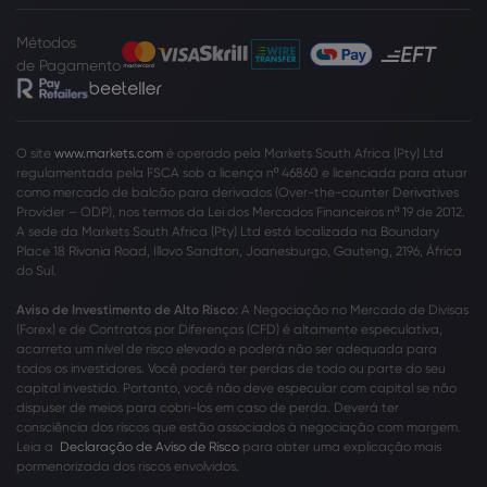
Métodos
de Pagamento
O site
www.markets.com
é operado pela Markets South Africa (Pty) Ltd
regulamentada pela FSCA sob a licença nº 46860 e licenciada para atuar
como mercado de balcão para derivados (Over-the-counter Derivatives
Provider – ODP), nos termos da Lei dos Mercados Financeiros nº 19 de 2012.
A sede da Markets South Africa (Pty) Ltd está localizada na Boundary
Place 18 Rivonia Road, Illovo Sandton, Joanesburgo, Gauteng, 2196, África
do Sul.
Aviso de Investimento de Alto Risco:
A Negociação no Mercado de Divisas
(Forex) e de Contratos por Diferenças (CFD) é altamente especulativa,
acarreta um nível de risco elevado e poderá não ser adequada para
todos os investidores. Você poderá ter perdas de todo ou parte do seu
capital investido. Portanto, você não deve especular com capital se não
dispuser de meios para cobri-los em caso de perda. Deverá ter
consciência dos riscos que estão associados à negociação com margem.
Leia a
Declaração de Aviso de Risco
para obter uma explicação mais
pormenorizada dos riscos envolvidos.