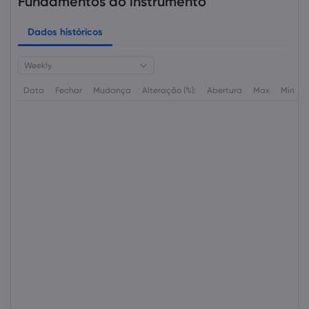
Fundamentos do instrumento
Dados históricos
Weekly
Data
Fechar
Mudança
Alteração (%):
Abertura
Max
Min