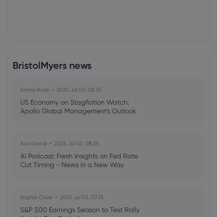
BristolMyers news
Emma Rose
2025 Jul 03, 08:35
US Economy on Stagflation Watch:
Apollo Global Management's Outlook
Ava Grace
2025 Jul 03, 08:35
AI Podcast: Fresh Insights on Fed Rate
Cut Timing - News in a New Way
Sophia Claire
2025 Jul 03, 07:35
S&P 500 Earnings Season to Test Rally