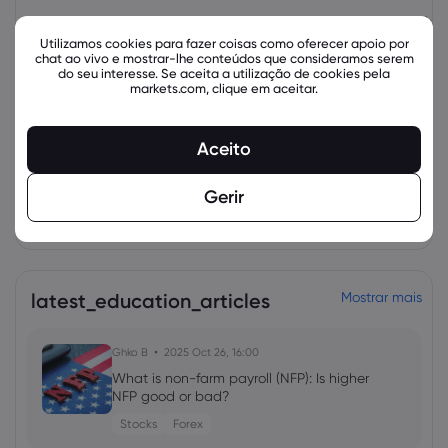
Ativo
Venda
Comprar
Alteração (%):
Utilizamos cookies para fazer coisas como oferecer apoio por
chat ao vivo e mostrar-lhe conteúdos que consideramos serem
do seu interesse. Se aceita a utilização de cookies pela
markets.com, clique em aceitar.
Aceito
Gerir
Instrumentos relacionados
latest_education_articles
Mostrar mais
Ghko B
2025 Oct 26, 16:00
What is non-farm payroll (NFP): Is higher
NFP good or bad?
Stocks
Forex