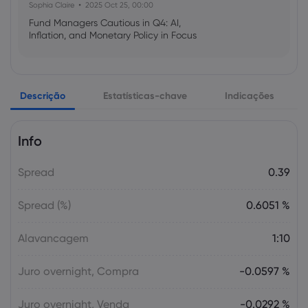
Sophia Claire
2025 Oct 25, 00:00
Fund Managers Cautious in Q4: AI,
Inflation, and Monetary Policy in Focus
Emma Rose
2025 Oct 25, 00:00
Descrição
Estatísticas-chave
Indicações
US Government Shutdown Threatens
October Inflation Data Release
Info
Sophia Claire
2025 Oct 24, 00:00
Spread
0.39
US-EU Relations: Russia Sanctions Unite
Despite Trade Tensions
Spread (%)
0.6051 %
Emma Rose
2025 Oct 24, 00:00
Alavancagem
1:10
BOJ Warns of Japan Stock Market
Overheating, U.S. Trade Policy Risk
Juro overnight, Compra
-0.0597 %
Juro overnight, Venda
-0.0292 %