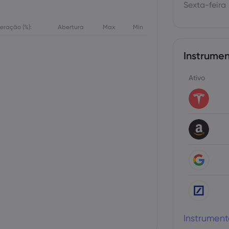
Sexta-feira
teração (%):
Abertura
Max
Min
Instrumen
Ativo
Instrument