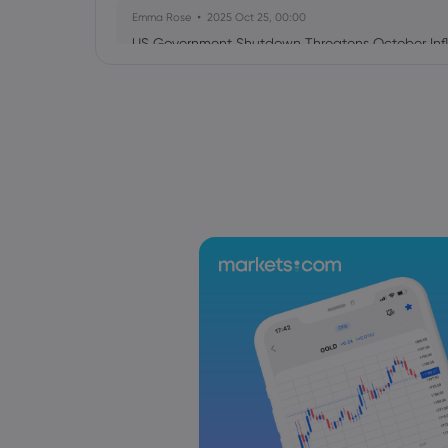
Emma Rose
2025 Oct 25, 00:00
US Government Shutdown Threatens October Infl
Sophia Claire
2025 Oct 24, 00:00
US-EU Relations: Russia Sanctions Unite Despite 
Emma Rose
2025 Oct 24, 00:00
BOJ Warns of Japan Stock Market Overheating, U.