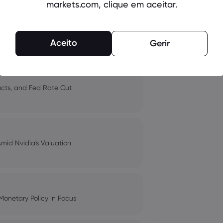
markets.com, clique em aceitar.
 and Tech Stock Surge Amidst
Aceito
Gerir
pacts, and Fed Rate Cut
Amid Nvidia's Valuation
Monetary Policy in Focus