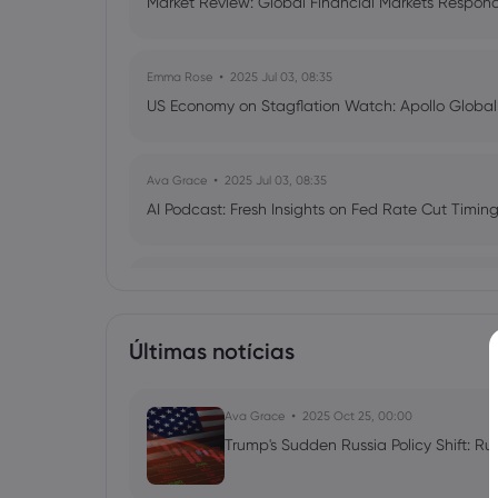
Market Review: Global Financial Markets Respond t
Emma Rose
2025 Jul 03, 08:35
US Economy on Stagflation Watch: Apollo Globa
Ava Grace
2025 Jul 03, 08:35
AI Podcast: Fresh Insights on Fed Rate Cut Timi
Vanessa L
2025 Feb 26, 10:00
Why Is Bitcoin Dropping Below $90k? T
Outflows Unpacked
Últimas notícias
Cryptocurrencies
ETFs
Ava Grace
2025 Oct 25, 00:00
Trump's Sudden Russia Policy Shift: Ru