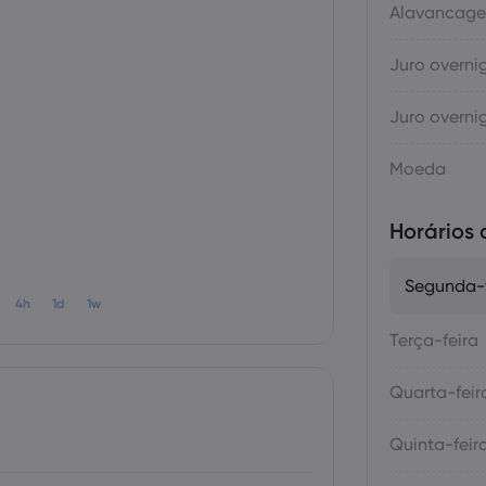
Alavancag
Juro overni
Juro overni
Moeda
Horários
Segunda-f
4h
1d
1w
Terça-feira
Quarta-feir
Quinta-feir