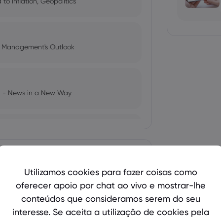
o Inflation, Geopolitics
l Management's Outlook
ng - News in a New Way
ariffs, Economic Fears, and ETF
Mostrar mais
Utilizamos cookies para fazer coisas como
oferecer apoio por chat ao vivo e mostrar-lhe
bio's Influence and Implications
conteúdos que consideramos serem do seu
interesse. Se aceita a utilização de cookies pela