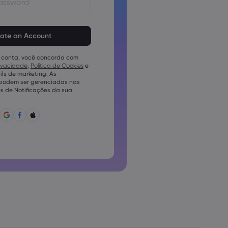
em ter de 8 a 15 caracteres
vem conter pelo menos 1
mérico
 conta, você concorda com
em conter pelo menos 1 letra
rivacidade
,
Política de Cookies
e
ls de marketing. As
em conter pelo menos 1 letra
 podem ser gerenciadas nas
s de Notificações da sua
conter ~!@#£%^e)_-+=:;&lt;&gt;{,
pode ser utilizada conjuntamente
pode conter caracteres não
o podem conter espaços