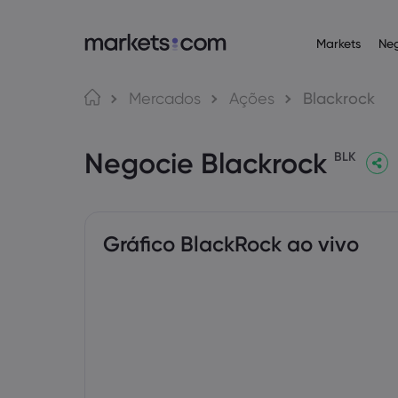
Markets
Ne
Plataformas de n
Acerca da Ma
Produ
Língua
Mercados
Ações
Blackrock
Web Platform
Por que a markets
English
English
Operaçõ
Negocie Blackrock
English (Global)
English (EU)
App
Ofertas globais
BLK
Deutsch
Español
Commodi
MT4
Nosso grupo
German
Spanish (Latam)
Nederlands
العربية
MT5
Prêmios e mídia
Dutch
Arabic
Criptom
繁體中文
简体中文
Trading Central
Traditional Chinese
Simplified Chinese
Gráfico BlackRock ao vivo
Bahasa Indonesia
한국어
Obrigaç
Indonesian
Korean