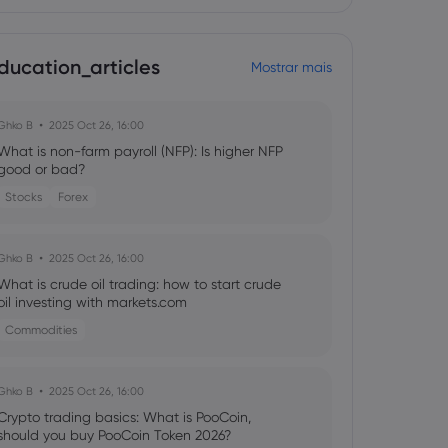
ducation_articles
Mostrar mais
Ghko B
2025 Oct 26, 16:00
What is non-farm payroll (NFP): Is higher NFP
good or bad?
Stocks
Forex
Ghko B
2025 Oct 26, 16:00
What is crude oil trading: how to start crude
oil investing with markets.com
Commodities
Ghko B
2025 Oct 26, 16:00
Crypto trading basics: What is PooCoin,
should you buy PooCoin Token 2026?