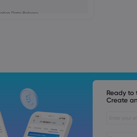
ation Data Release
Trade Tensions
S. Trade Policy Risk
Ready to 
Create an