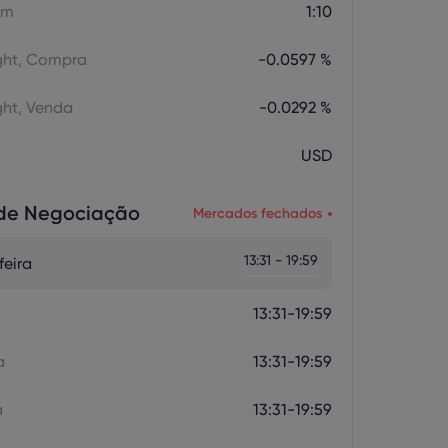
em
1:10
ght, Compra
-0.0597 %
ght, Venda
-0.0292 %
USD
 de Negociação
Mercados fechados
13:31 - 19:59
eira
13:31-19:59
a
13:31-19:59
a
13:31-19:59