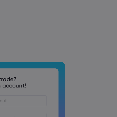
trade?
 account!