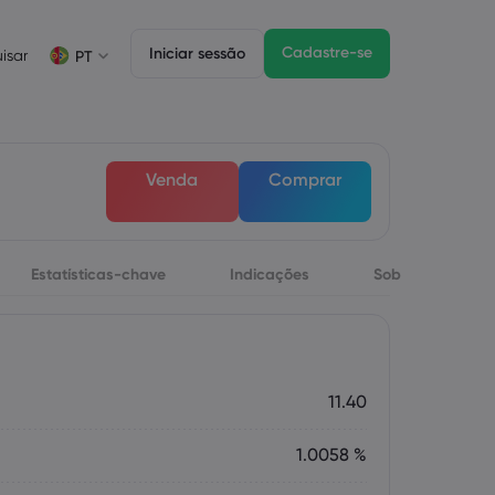
Cadastre-se
Iniciar sessão
isar
PT
Informações sobre operações
Pacote jurídico
Funzionalità di trading
Negociação de CFDs
Pacote jurídico
Depth of Market
English
English
Venda
Comprar
English (ZA)
English (St. Vincent)
Lista de ativos CFD
Dansk
Italiano
Condições para negociação
Danish
Italian
Bahasa Melayu
ภาษาไทย
Horários de negociação
Malay
Thai
Português
िन्दी
Estatísticas-chave
Indicações
Sobre
Datas de vencimento
Hindi
Portuguese
Próximos feriados da bolsa de valores
Rolagem de vencimento semanal
11.40
1.0058 %