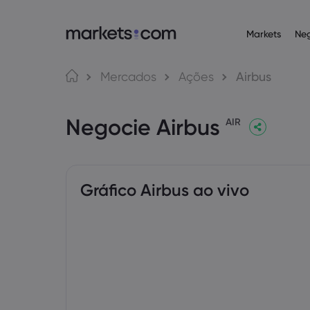
Markets
Ne
Plataformas de n
Acerca da Ma
Produ
Língua
Mercados
Ações
Airbus
Web Platform
Por que a markets
English
English
Operaçõ
Negocie Airbus
English (Global)
English (EU)
App
Ofertas globais
AIR
Deutsch
Español
Commodi
MT4
Nosso grupo
German
Spanish (Latam)
Nederlands
العربية
MT5
Prêmios e mídia
Dutch
Arabic
Criptom
繁體中文
简体中文
Trading Central
Traditional Chinese
Simplified Chinese
Gráfico Airbus ao vivo
Bahasa Indonesia
한국어
Obrigaç
Indonesian
Korean