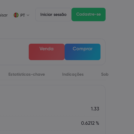
Cadastre-se
Iniciar sessão
isar
PT
Informações sobre operações
Pacote jurídico
Funzionalità di trading
Negociação de CFDs
Pacote jurídico
Depth of Market
English
English
Venda
Comprar
English (ZA)
English (St. Vincent)
Lista de ativos CFD
Dansk
Italiano
Condições para negociação
Danish
Italian
Bahasa Melayu
ภาษาไทย
Horários de negociação
Malay
Thai
Português
िन्दी
Estatísticas-chave
Indicações
Sobre
Datas de vencimento
Hindi
Portuguese
Próximos feriados da bolsa de valores
Rolagem de vencimento semanal
1.33
0.6212 %