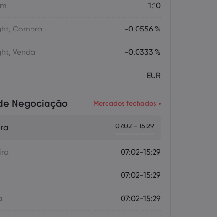
em
1:10
ght, Compra
-0.0556 %
ght, Venda
-0.0333 %
EUR
 de Negociação
Mercados fechados
07:02 - 15:29
ira
ira
07:02-15:29
07:02-15:29
a
07:02-15:29