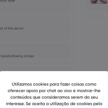
tock slide
est of the sector
 boosts Boeing shares
Mostrar mais
Utilizamos cookies para fazer coisas como
SLA, NFLX, and BA
oferecer apoio por chat ao vivo e mostrar-lhe
bio's Influence and Implications
conteúdos que consideramos serem do seu
interesse. Se aceita a utilização de cookies pela