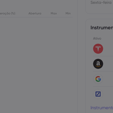
Sexta-feira
teração (%):
Abertura
Max
Min
Instrumen
Ativo
Instrument