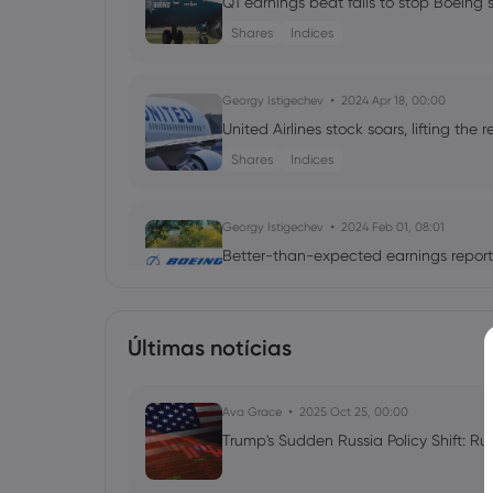
Q1 earnings beat fails to stop Boeing s
Shares
Indices
Georgy Istigechev
2024 Apr 18, 00:00
United Airlines stock soars, lifting the r
Shares
Indices
Georgy Istigechev
2024 Feb 01, 08:01
Better-than-expected earnings report
Shares
US500
DJIA
Últimas notícias
Georgy Istigechev
2024 Jan 28, 08:03
Top 3 S&P 500 headlines this week: T
Ava Grace
Shares
Indices
2025 Oct 25, 00:00
US500
Trump's Sudden Russia Policy Shift: Ru