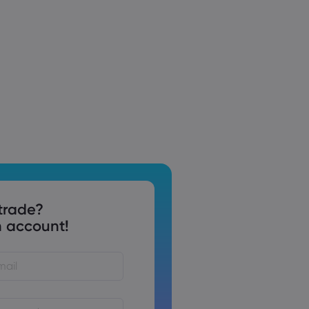
trade?
 account!