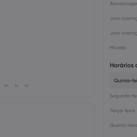
Alavancag
Juro overni
Juro overni
Moeda
Horários
Quinta-fe
4h
1d
1w
Segunda-fe
Terça-feira
Quarta-feir