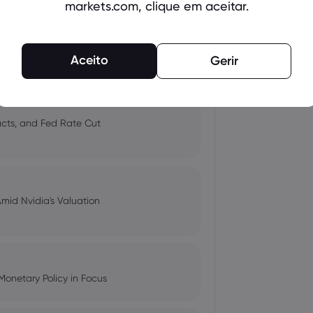
markets.com, clique em aceitar.
 and Tech Stock Surge Amidst
Aceito
Gerir
pacts, and Fed Rate Cut
Amid Nvidia's Valuation
Monetary Policy in Focus