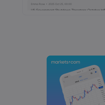
Emma Rose
2025 Oct 25, 00:00
US Government Shutdown Threatens October Infl
Sophia Claire
2025 Oct 24, 00:00
US-EU Relations: Russia Sanctions Unite Despite 
Emma Rose
2025 Oct 24, 00:00
BOJ Warns of Japan Stock Market Overheating, U.