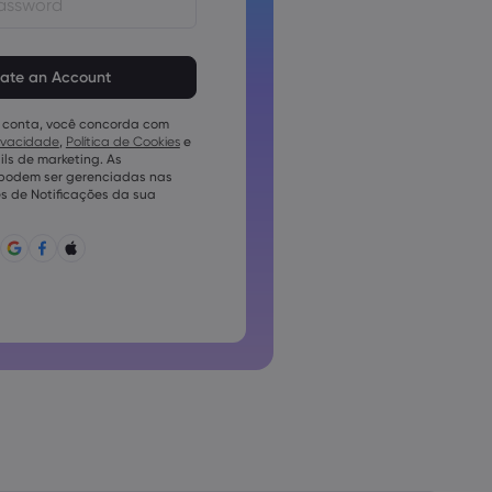
em ter de 8 a 15 caracteres
vem conter pelo menos 1
mérico
 conta, você concorda com
em conter pelo menos 1 letra
rivacidade
,
Política de Cookies
e
ls de marketing. As
em conter pelo menos 1 letra
 podem ser gerenciadas nas
s de Notificações da sua
conter ~!@#£%^e)_-+=:;&lt;&gt;{,
pode ser utilizada conjuntamente
pode conter caracteres não
o podem conter espaços