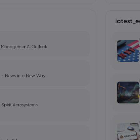
latest_e
l Management's Outlook
ng - News in a New Way
 Spirit Aerosystems