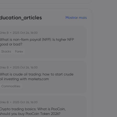
ducation_articles
Mostrar mais
Ghko B
2025 Oct 26, 16:00
What is non-farm payroll (NFP): Is higher NFP
good or bad?
Stocks
Forex
Ghko B
2025 Oct 26, 16:00
What is crude oil trading: how to start crude
oil investing with markets.com
Commodities
Ghko B
2025 Oct 26, 16:00
Crypto trading basics: What is PooCoin,
should you buy PooCoin Token 2026?