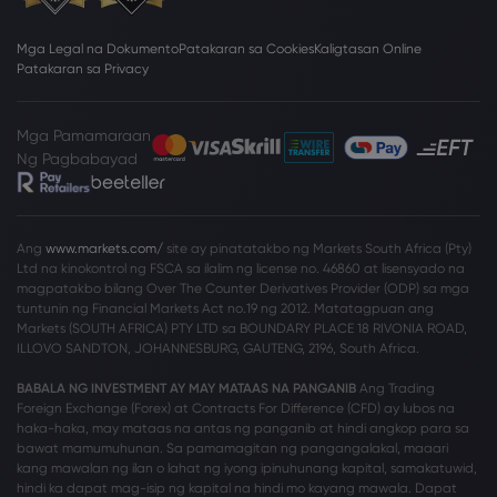
Mga Legal na Dokumento
Patakaran sa Cookies
Kaligtasan Online
Patakaran sa Privacy
Mga Pamamaraan
Ng Pagbabayad
Ang
www.markets.com/
site ay pinatatakbo ng Markets South Africa (Pty)
Ltd na kinokontrol ng FSCA sa ilalim ng license no. 46860 at lisensyado na
magpatakbo bilang Over The Counter Derivatives Provider (ODP) sa mga
tuntunin ng Financial Markets Act no.19 ng 2012. Matatagpuan ang
Markets (SOUTH AFRICA) PTY LTD sa BOUNDARY PLACE 18 RIVONIA ROAD,
ILLOVO SANDTON, JOHANNESBURG, GAUTENG, 2196, South Africa.
BABALA NG INVESTMENT AY MAY MATAAS NA PANGANIB
Ang Trading
Foreign Exchange (Forex) at Contracts For Difference (CFD) ay lubos na
haka-haka, may mataas na antas ng panganib at hindi angkop para sa
bawat mamumuhunan. Sa pamamagitan ng pangangalakal, maaari
kang mawalan ng ilan o lahat ng iyong ipinuhunang kapital, samakatuwid,
hindi ka dapat mag-isip ng kapital na hindi mo kayang mawala. Dapat