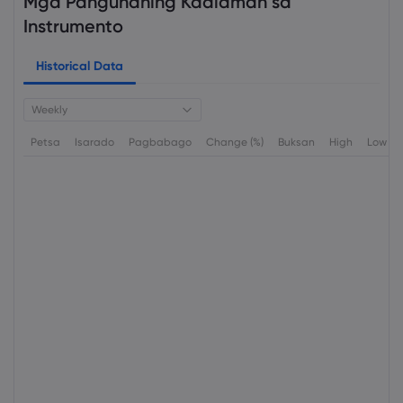
Mga Pangunahing Kaalaman sa
Instrumento
Historical Data
Weekly
Petsa
Isarado
Pagbabago
Change (%)
Buksan
High
Low