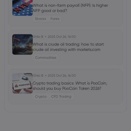
What is non-farm payroll (NFP): Is higher
NFP good or bad?
Stocks
Forex
Ghko B
2025 Oct 26, 16:00
What is crude oil trading: how to start
crude oil investing with markets.com
Commodities
Ghko B
2025 Oct 26, 16:00
Crypto trading basics: What is PooCoin,
should you buy PooCoin Token 2026?
Crypto
CFD Trading