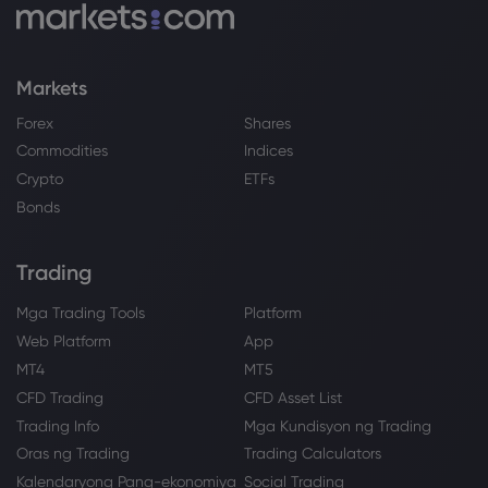
Markets
Forex
Shares
Commodities
Indices
Crypto
ETFs
Bonds
Trading
Mga Trading Tools
Platform
Web Platform
App
MT4
MT5
CFD Trading
CFD Asset List
Trading Info
Mga Kundisyon ng Trading
Oras ng Trading
Trading Calculators
Kalendaryong Pang-ekonomiya
Social Trading