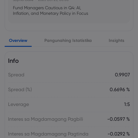
Fund Managers Cautious in Q4: AI,
Inflation, and Monetary Policy in Focus
Emma Rose
2025 Oct 25, 00:00
Overview
Pangunahing Istatistika
Insights
US Government Shutdown Threatens
October Inflation Data Release
Info
Sophia Claire
2025 Oct 24, 00:00
Spread
0.9907
US-EU Relations: Russia Sanctions Unite
Despite Trade Tensions
Spread (%)
0.6696 %
Emma Rose
2025 Oct 24, 00:00
Leverage
1:5
BOJ Warns of Japan Stock Market
Overheating, U.S. Trade Policy Risk
Interes sa Magdamagang Pagbili
-0.0597 %
Interes sa Magdamagang Pagtinda
-0.0292 %