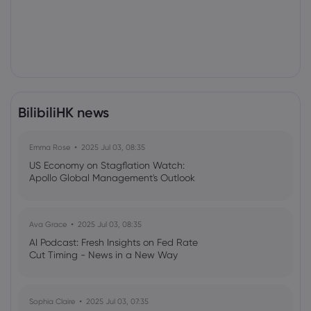
BilibiliHK news
Emma Rose
2025 Jul 03, 08:35
US Economy on Stagflation Watch:
Apollo Global Management's Outlook
Ava Grace
2025 Jul 03, 08:35
AI Podcast: Fresh Insights on Fed Rate
Cut Timing - News in a New Way
Sophia Claire
2025 Jul 03, 07:35