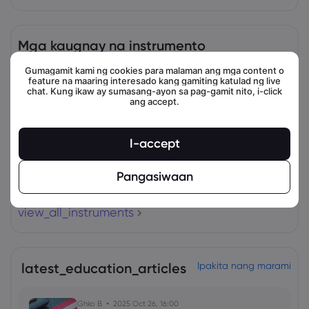
Mga kaugnay na instrumento
Gumagamit kami ng cookies para malaman ang mga content o
Asset
Magbenta
Bumili
Change (%)
feature na maaring interesado kang gamiting katulad ng live
chat. Kung ikaw ay sumasang-ayon sa pag-gamit nito, i-click
ang accept.
I-accept
Pangasiwaan
view_all_instruments
latest_education_articles
Ipakita nang marami
Ghko B
2025 Oct 26, 16:00