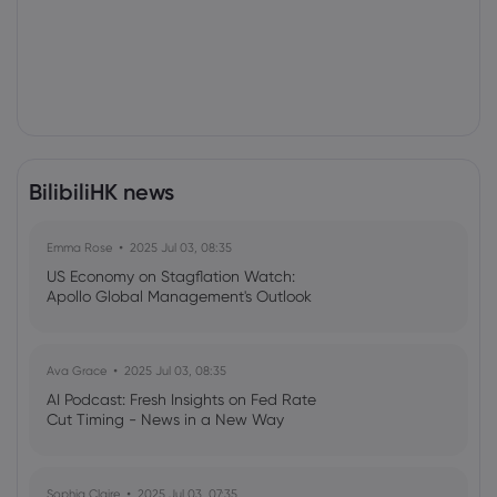
BilibiliHK news
Emma Rose
2025 Jul 03, 08:35
US Economy on Stagflation Watch:
Apollo Global Management's Outlook
Ava Grace
2025 Jul 03, 08:35
AI Podcast: Fresh Insights on Fed Rate
Cut Timing - News in a New Way
Sophia Claire
2025 Jul 03, 07:35