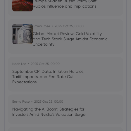
Trump's Sudden Russia Policy Shift:
Rubio's Influence and Implications
Emma Rose
2025 Oct 25, 00:00
Global Market Review: Gold Volatility
and Tech Stock Surge Amidst Economic
Uncertainty
Noah Lee
2025 Oct 25, 00:00
September CPI Data: Inflation Hurdles,
Tariff Impacts, and Fed Rate Cut
Expectations
Emma Rose
2025 Oct 25, 00:00
Navigating the AI Boom: Strategies for
Investors Amid Nvidia's Valuation Surge