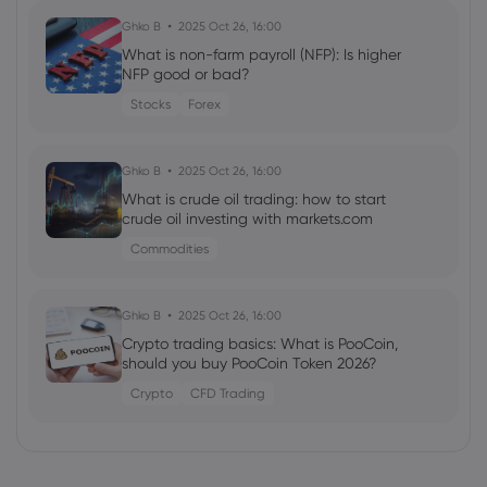
Ghko B
2025 Oct 26, 16:00
What is non-farm payroll (NFP): Is higher
NFP good or bad?
Stocks
Forex
Ghko B
2025 Oct 26, 16:00
What is crude oil trading: how to start
crude oil investing with markets.com
Commodities
Ghko B
2025 Oct 26, 16:00
Crypto trading basics: What is PooCoin,
should you buy PooCoin Token 2026?
Crypto
CFD Trading