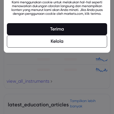
Kami menggunakan cookie untuk melakukan hal-hal seperti
menawarkan dukungan obrolan langsung dan menampilkan
konten yang menurut kami akan Anda minati. Jika Anda puas
dengan penggunaan cookie oleh markets.com, klik terima.
Instrumen Terkait
Terima
Aset
Jual
Beli
Ubah (%)
Kelola
view_all_instruments
Tampilkan lebih
latest_education_articles
banyak