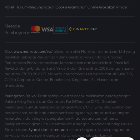
Paket Hukum
Pengungkapan Cookie
Keamanan Online
Kebijakan Privasi
Metode
Pembayaran
Situs
www.markets.com/vc/
dijalankan oleh Markets International Ltd yang
disahkan sebagai Perusahaan Bisnis berdasarkan Undang-Undang
Perusahaan Bisnis Internasional (Amendemen dan Konsolidasi), Pasal 149
Revisi Undang-Undang Saint Vincent dan Grenadine, 2009, dengan nomor
registrasi 27030 BC2023. Markets International Ltd beralamat di Suite 310,
Griffith Corporate Center, Beachmont, Kingstone, St. Vincent dan
Grenadine.
Peringatan Risiko:
Tidak setiap investor cocok melakukan perdagangan
Valuta Asing (Valas) dan Contracts For Difference (CFD). Sebelum
memutuskan untuk memperdagangkan Valas/CFD yang ditawarkan oleh
markets.com, Anda harus mempertimbangkan tujuan, situasi keuangan,
kebutuhan, dan tingkat pengalaman Anda secara cermat, serta
mempertimbangkan untuk berkonsultasi dengan profesional independen.
Silakan baca
Syarat dan Ketentuan
secara lengkap. Untuk pengaduan
terkait privasi dan perlindungan data, silakan hubungi kami di