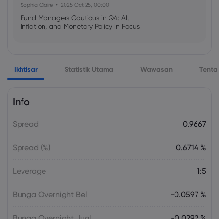
Sophia Claire
2025 Oct 25, 00:00
Fund Managers Cautious in Q4: AI,
Inflation, and Monetary Policy in Focus
Emma Rose
2025 Oct 25, 00:00
Ikhtisar
Statistik Utama
Wawasan
Tenta
US Government Shutdown Threatens
October Inflation Data Release
Info
Sophia Claire
2025 Oct 24, 00:00
Spread
0.9667
US-EU Relations: Russia Sanctions Unite
Despite Trade Tensions
Spread (%)
0.6714 %
Emma Rose
2025 Oct 24, 00:00
Leverage
1:5
BOJ Warns of Japan Stock Market
Overheating, U.S. Trade Policy Risk
Bunga Overnight Beli
-0.0597 %
Bunga Overnight Jual
-0.0292 %