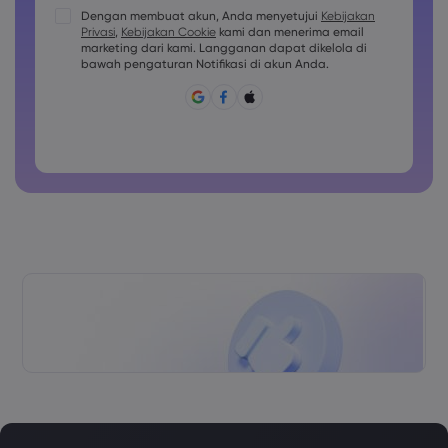
Kata sandi harus berisi setidaknya 1 karakter huruf besar
Dengan membuat akun, Anda menyetujui
Kebijakan
Privasi
,
Kebijakan Cookie
kami dan menerima email
Kata sandi harus berisi setidaknya 1 karakter huruf kecil
marketing dari kami. Langganan dapat dikelola di
Sandi harus berisi ~!@#£%^&amp;*()_-+=:;&lt;&gt;{,[]?,.
bawah pengaturan Notifikasi di akun Anda.
Kata sandi tidak boleh berupa hal yang umum digunakan
Kata sandi tidak boleh berisi karakter non-latin
Kata sandi tidak boleh berisi spasi