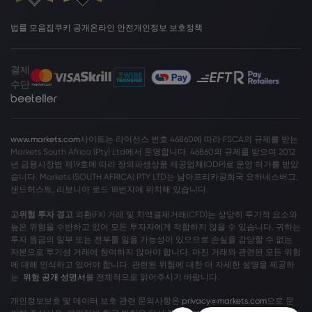
법률 모음집
쿠키 공개
온라인 안전
개인정보 보호정책
결제
수단
www.markets.com
사이트는 라이선스 번호 46860에 따라 FSCA의 규제를 받는
Markets South Africa (Pty) Ltd에서 운영합니다. 46860의 규제를 받으며 2012
년 금융시장법 제19호에 따라 장외파생상품 제공업체(ODP)로 운영 허가를 받았
습니다. Markets (SOUTH AFRICA) PTY LTD는 남아프리카공화국 요하네스버그,
샌드허스트, 리보니아 로드 18번지에 위치해 있습니다.
고위험 투자 경고
외환(FX) 거래 및 차액결제거래(CFD)는 상당히 투기적 요소와
높은 위험을 수반하고 있어 모든 투자자에게 적합하지 않을 수 있습니다. 귀하는
투자 원금의 일부 또는 전부를 잃을 가능성이 있으므로 손실을 감당할 수 없는
자본으로 투기성 거래에 참여하지 않아야 합니다. 마진 거래와 관련된 모든 위험
에 대해 인식하고 있어야 합니다. 관련된 위험에 대한 더 자세한 설명을 제공하
는
위험 공개 성명서
를 전체적으로 읽어주시기 바랍니다.
개인정보보호 및 데이터 보호 관련 문의사항은
privacy@markets.com
으로 문