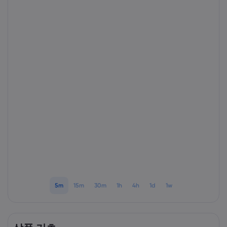
markets.com 소개
markets.com 이용
도움말 & 고객센
글로벌 서비스 제공
지원 문의하기
데이터 & 보안
그룹 소개
고객의 소리
온라인 안전
법률 모음집
어워드 및 미디어
쿠키 공개
법률 모음집
5m
15m
30m
1h
4h
1d
1w