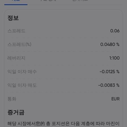
Laia Liu
2026 5월 09, 03:50
정보
2026년 최고의 CFD 브로커: Pepperstone,
markets.com, IG, Plus500, XTB |
스프레드
Markets.com
0.06
스프레드(%)
0.0480 %
Laia Liu
2026 5월 08, 07:55
2025년 DAX 지수 23% 급등: CFD로 DAX
레버리지
1:100
거래하는 법 | Markets.com
익일 이자 매수
-0.0125 %
Laia Liu
2026 5월 08, 04:50
익일 이자 매도
-0.0083 %
AI 주식 및 투자 기회: 투자하기 가장 좋은
AI 주식은 무엇일까요? | Markets.com
통화
EUR
증거금
Laia Liu
2026 5월 07, 10:30
오늘의 DAX 40 지수 분석: 독일 증시가
해당 시장에서您的 총 포지션은 다음 계층에 따라 마진이
23,500 부근에서 고전하는 이유 |