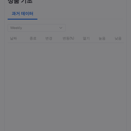
상품 기초
과거 데이터
Weekly
날짜
종료
변경
변동(%)
열기
높음
낮음