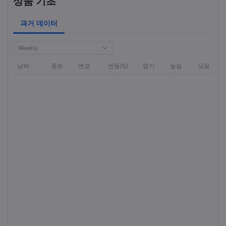
상품 기초
과거 데이터
Weekly
날짜
종료
변경
변동(%)
열기
높음
낮음