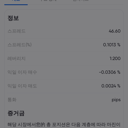
Laia Liu
2026 5월 09, 03:50
정보
2026년 최고의 CFD 브로커: Pepperstone,
markets.com, IG, Plus500, XTB |
스프레드
Markets.com
46.60
스프레드(%)
0.1013 %
Laia Liu
2026 5월 08, 07:55
2025년 DAX 지수 23% 급등: CFD로 DAX
레버리지
1:200
거래하는 법 | Markets.com
익일 이자 매수
-0.0306 %
Laia Liu
2026 5월 08, 04:50
익일 이자 매도
0.0024 %
AI 주식 및 투자 기회: 투자하기 가장 좋은
AI 주식은 무엇일까요? | Markets.com
통화
pips
증거금
Laia Liu
2026 5월 07, 10:30
오늘의 DAX 40 지수 분석: 독일 증시가
해당 시장에서您的 총 포지션은 다음 계층에 따라 마진이
23,500 부근에서 고전하는 이유 |