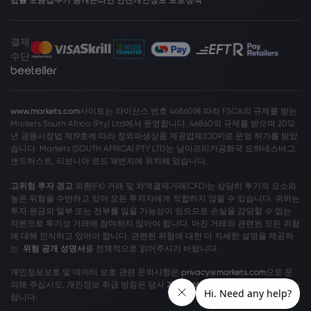
결제
수단
www.markets.com
사이트는 라이선스 번호 46860에 따라 FSCA의 규제를 받는
Markets South Africa (Pty) Ltd에서 운영합니다. 46860의 규제를 받으며 2012
년 금융시장법 제19호에 따라 장외파생상품 제공업체(ODP)로 운영 허가를 받았
습니다. Markets (SOUTH AFRICA) PTY LTD는 남아프리카공화국 요하네스버그,
샌드허스트, 리보니아 로드 18번지에 위치해 있습니다.
고위험 투자 경고
외환(FX) 거래 및 차액결제거래(CFD)는 상당히 투기적 요소와
높은 위험을 수반하고 있어 모든 투자자에게 적합하지 않을 수 있습니다. 귀하는
투자 원금의 일부 또는 전부를 잃을 가능성이 있으므로 손실을 감당할 수 없는
자본으로 투기성 거래에 참여하지 않아야 합니다. 마진 거래와 관련된 모든 위험
에 대해 인식하고 있어야 합니다. 관련된 위험에 대한 더 자세한 설명을 제공하
는
위험 공개 성명서
를 전체적으로 읽어주시기 바랍니다.
개인정보보호 및 데이터 보호 관련 문의사항은
privacy@markets.com
으로 문
의해 주십시오. 개인정보 취급 방침은 당사
개인정보보호 정책
을 읽어보시기 바
랍니다.