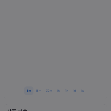
markets.com 소개
markets.com 이용
도움말 & 고객센
글로벌 서비스 제공
지원 문의하기
데이터 & 보안
그룹 소개
고객의 소리
온라인 안전
법률 모음집
어워드 및 미디어
쿠키 공개
법률 모음집
5m
15m
30m
1h
4h
1d
1w