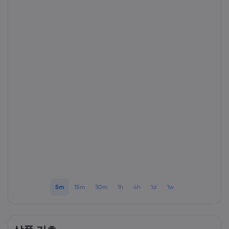
markets.com 소개
markets.com 이용
도움말 & 고객센
글로벌 서비스 제공
지원 문의하기
데이터 & 보안
그룹 소개
고객의 소리
온라인 안전
법률 모음집
어워드 및 미디어
쿠키 공개
법률 모음집
5m
15m
30m
1h
4h
1d
1w