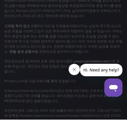
Markets South Africa (Pty) Ltd에서 운영합니다. 46860의 규제를 받으며 2012
년 금융시장법 제19호에 따라 장외파생상품 제공업체(ODP)로 운영 허가를 받았
습니다. Markets (SOUTH AFRICA) PTY LTD는 남아프리카공화국 요하네스버그,
샌드허스트, 리보니아 로드 18번지에 위치해 있습니다.
고위험 투자 경고
외환(FX) 거래 및 차액결제거래(CFD)는 상당히 투기적 요소와
높은 위험을 수반하고 있어 모든 투자자에게 적합하지 않을 수 있습니다. 귀하는
투자 원금의 일부 또는 전부를 잃을 가능성이 있으므로 손실을 감당할 수 없는
자본으로 투기성 거래에 참여하지 않아야 합니다. 마진 거래와 관련된 모든 위험
에 대해 인식하고 있어야 합니다. 관련된 위험에 대한 더 자세한 설명을 제공하
는
위험 공개 성명서
를 전체적으로 읽어주시기 바랍니다.
개인정보보호 및 데이터 보호 관련 문의사항은
privacy@markets.com
으로 문
의해 주십시오. 개인정보 취급 방침은 당사
개인정보보호 정책
을 읽어보시기 바
랍니다.
Markets.com은 다음 자회사를 통해 운영됩니다:
Safecap Investments Limited(라이선스 번호 092/08)는 키프로스 증권 거래위
원회(“CySEC”)의 규제를 받습니다. 세이프캡은 키프로스 공화국에 회사 번호
ΗΕ186196으로 법인 설립되었습니다.
세인트빈센트 그레나딘 2009 개정 법률에 따라 세인트빈센트 그레나딘(“SVG")
에 등록된 Markets International Limited (Markets SVG)(라이선스 번호 27030
BC 2023)