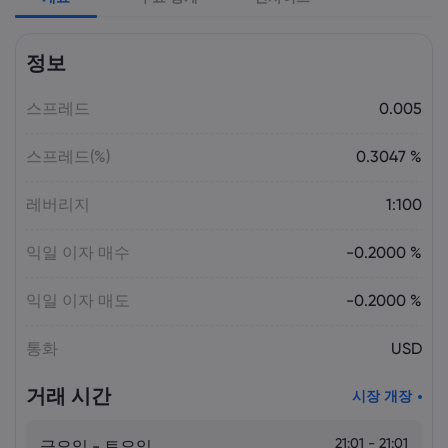
Laia Liu
2026 5월 09, 03:50
정보
2026년 최고의 CFD 브로커: Pepperstone,
markets.com, IG, Plus500, XTB |
스프레드
Markets.com
0.005
스프레드(%)
0.3047 %
Laia Liu
2026 5월 08, 07:55
2025년 DAX 지수 23% 급등: CFD로 DAX
레버리지
1:100
거래하는 법 | Markets.com
익일 이자 매수
-0.2000 %
Laia Liu
2026 5월 08, 04:50
익일 이자 매도
-0.2000 %
AI 주식 및 투자 기회: 투자하기 가장 좋은
AI 주식은 무엇일까요? | Markets.com
통화
USD
거래 시간
시장 개장
Laia Liu
2026 5월 07, 10:30
오늘의 DAX 40 지수 분석: 독일 증시가
23,500 부근에서 고전하는 이유 |
21:01 - 21:01
금요일 - 토요일