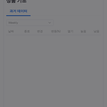
상품 기초
과거 데이터
Weekly
날짜
종료
변경
변동(%)
열기
높음
낮음