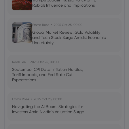
Trump's Sudden Russia Policy Shift:
Rubio's Influence and Implications
Frances Wang
2024 Aug 27, 16:00
Are Tesla vehicles not as appealing
anymore?
Emma Rose
2025 Oct 25, 00:00
Global Market Review: Gold Volatility
CFD Trading
Stocks
Shares
and Tech Stock Surge Amidst Economic
Uncertainty
Noah Lee
2025 Oct 25, 00:00
September CPI Data: Inflation Hurdles,
Tariff Impacts, and Fed Rate Cut
Expectations
Emma Rose
2025 Oct 25, 00:00
Navigating the AI Boom: Strategies for
Investors Amid Nvidia's Valuation Surge