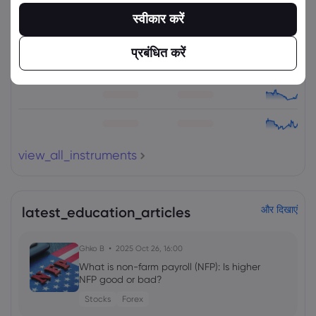
संपत्ति
बेचें
खरीदें
(%) परिवर्तित करें
स्वीकार करें
प्रबंधित करें
view_all_instruments
latest_education_articles
और दिखाएं
Ghko B
2025 Oct 26, 16:00
What is non-farm payroll (NFP): Is higher
NFP good or bad?
Stocks
Forex