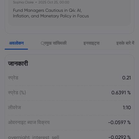
Sophia Claire
2025 Oct 25, 00:00
Fund Managers Cautious in Q4: AI,
Inflation, and Monetary Policy in Focus
Emma Rose
2025 Oct 25, 00:00
अवलोकन
्रमुख सांख्यिकी
इनसाइट्स
इसके बारे में
US Government Shutdown Threatens
October Inflation Data Release
जानकारी
Sophia Claire
2025 Oct 24, 00:00
स्प्रेड
0.21
US-EU Relations: Russia Sanctions Unite
Despite Trade Tensions
स्प्रेड (%)
0.6391 %
Emma Rose
2025 Oct 24, 00:00
लीवरेज
1:10
BOJ Warns of Japan Stock Market
Overheating, U.S. Trade Policy Risk
ओवरनाइट ब्याज विक्रय
-0.0597 %
overnight_interest_sell
-0.0292 %