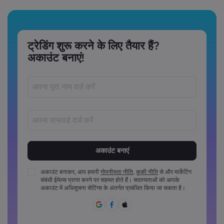
ट्रेडिंग शुरू करने के लिए तैयार हैं?
अकाउंट बनाएं!
पासवर्ड‏ 8 ‏से‏ 15 ‏कैरेक्टर लंबे अवश्य होने चाहिए
पासवर्डों में कम से कम 1 संख्यात्मक कैरेक्टर अवश्य होना चाहिए
पासवर्डों में कम से कम 1 अपरकेस कैरेक्टर अवश्य होना चाहिए
अकाउंट बनाकर, आप हमारी
गोपनीयता नीति
,
कुकी नीति
से और मार्केटिंग
संबंधी ईमेल्स प्राप्त करने पर सहमत होते हैं। सदस्यताओं को आपके
पासवर्डों में कम से कम 1 लोअरकेस कैरेक्टर अवश्य होना चाहिए
अकाउंट में अधिसूचना सेटिंग्स के अंतर्गत प्रबंधित किया जा सकता है।
पासवर्ड में ~!@#£%^&*()_-+=:;&lt;&gt;{,[]?,.अवश्य होने चाहिए
पासवर्ड का साझा रूप से उपयोग नहीं किया जा सकता
पासवर्ड में गैर-लैटिन कैरेक्टर्स नहीं हो सकते