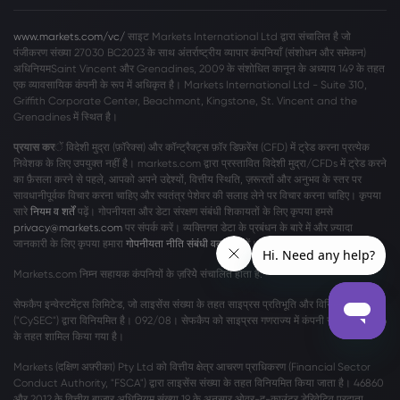
www.markets.com/vc/
साइट Markets International Ltd द्वारा संचालित है जो
पंजीकरण संख्या 27030 BC2023 के साथ अंतर्राष्ट्रीय व्यापार कंपनियाँ (संशोधन और समेकन)
अधिनियमSaint Vincent और Grenadines, 2009 के संशोधित कानून के अध्याय 149 के तहत
एक व्यावसायिक कंपनी के रूप में अधिकृत है। Markets International Ltd - Suite 310,
Griffith Corporate Center, Beachmont, Kingstone, St. Vincent and the
Grenadines में स्थित है।
प्रयास कर
ें विदेशी मुद्रा (फ़ॉरेक्स) और कॉन्ट्रैक्ट्स फ़ॉर डिफ़रेंस (CFD) में ट्रेड करना प्रत्येक
निवेशक के लिए उपयुक्त नहीं है। markets.com द्वारा प्रस्तावित विदेशी मुद्रा/CFDs में ट्रेड करने
का फ़ैसला करने से पहले, आपको अपने उद्देश्यों, वित्तीय स्थिति, ज़रूरतों और अनुभव के स्तर पर
सावधानीपूर्वक विचार करना चाहिए और स्वतंत्र पेशेवर की सलाह लेने पर विचार करना चाहिए। कृपया
सारे
नियम व शर्तें
पढ़ें। गोपनीयता और डेटा संरक्षण संबंधी शिकायतों के लिए कृपया हमसे
privacy@markets.com
पर संपर्क करें। व्यक्तिगत डेटा के प्रबंधन के बारे में और ज़्यादा
जानकारी के लिए कृपया हमारा
गोपनीयता नीति संबंधी वक्तव्य
पढ़ें।
Markets.com निम्न सहायक कंपनियों के ज़रियेे संचालित होता है:
सेफकैप इन्वेस्टमेंट्स लिमिटेड, जो लाइसेंस संख्या के तहत साइप्रस प्रतिभूति और विनिमय आयोग
("CySEC") द्वारा विनियमित है। 092/08। सेफकैप को साइप्रस गणराज्य में कंपनी संख्या η186196
के तहत शामिल किया गया है।
Markets (दक्षिण अफ़्रीका) Pty Ltd को वित्तीय क्षेत्र आचरण प्राधिकरण (Financial Sector
Conduct Authority, "FSCA") द्वारा लाइसेंस संख्या के तहत विनियमित किया जाता है। 46860
और 2012 के वित्तीय बाजार अधिनियम संख्या 19 के अनुसार ओवर-द-काउंटर डेरिवेटिव प्रदाता