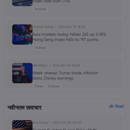
Index rises over 1.11%
Indices
Frances Wang
2024 Nov 13, 16:00
Asia markets today: Nikkei 225 up 0.18%,
Hang Seng Index falls by 197 points
Indices
Neil Wilson
2024 Nov 07, 16:00
Week ahead: Trump trade, inflation
data, Disney earnings
Forex
Indices
Frances Wang
2024 Oct 09, 16:00
नवीनतम समाचार
और दिखाएं
Hang Seng index surges, breaking
21,000 mark
Ava Grace
2025 Oct 25, 00:00
Indices