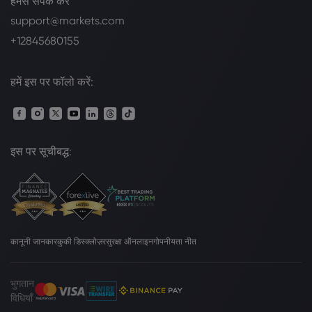
हमसे संपर्क करें
support@markets.com
+12845680155
हमें इस पर फॉलो करें:
इस पर सूचीबद्ध:
कानूनी जानकार
कुकी डिस्क्लोज़र
सुरक्षा ऑनलाइन
गोपनीयता नीत
भुगतान
विधियाँ