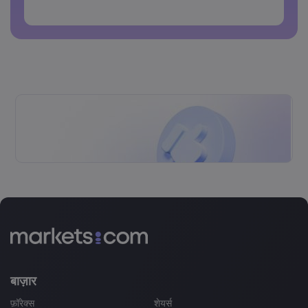
पासवर्डों में स्पेस नहीं हो सकते
बाज़ार
फ़ॉरेक्स
शेयर्स