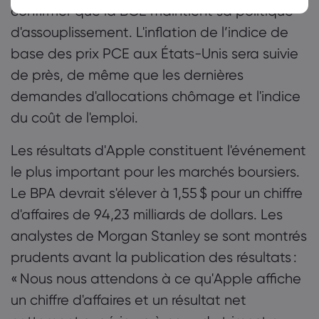
confirmer que la BCE maintient sa politique
d'assouplissement. L'inflation de l’indice de
base des prix PCE aux États-Unis sera suivie
de près, de même que les dernières
demandes d'allocations chômage et l'indice
du coût de l'emploi.
Les résultats d'Apple constituent l'événement
le plus important pour les marchés boursiers.
Le BPA devrait s'élever à 1,55 $ pour un chiffre
d'affaires de 94,23 milliards de dollars. Les
analystes de Morgan Stanley se sont montrés
prudents avant la publication des résultats :
« Nous nous attendons à ce qu'Apple affiche
un chiffre d'affaires et un résultat net