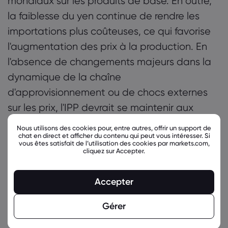
mondiaux sur les produits de base. En outre,
la faiblesse du yen continue de rendre les
importations plus coûteuses, ce qui favorise
l'augmentation des prix à la production. En
l'absence de changements majeurs dans la
dynamique de la chaîne
d'approvisionnement ou de chocs externes
sur les prix, l'IPP devrait se maintenir aux
niveaux actuels pour l'instant. Ces données
Nous utilisons des cookies pour, entre autres, offrir un support de
chat en direct et afficher du contenu qui peut vous intéresser. Si
seront publiées le 9 juillet à 2350 GMT.
vous êtes satisfait de l’utilisation des cookies par markets.com,
cliquez sur Accepter.
Accepter
Gérer