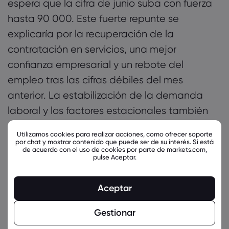
espera que la cifra de junio suba con fuerza
hasta 90 000. Este fuerte repunte se
explicaría por la recuperación de la
contratación en servicios, una mejor
confianza empresarial y un rebote del
empleo tras las cifras débiles del mes
anterior. La estabilización de la demanda
laboral y los factores estacionales también
podrían contribuir a una previsión más
Utilizamos cookies para realizar acciones, como ofrecer soporte
optimista. Este dato se publicará el 2 de julio
por chat y mostrar contenido que puede ser de su interés. Si está
de acuerdo con el uso de cookies por parte de markets.com,
a las 12:15 GMT.
pulse Aceptar.
Aceptar
Gestionar