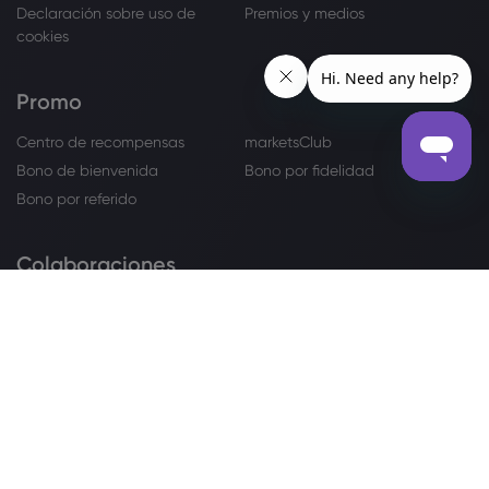
Declaración sobre uso de
Premios y medios
cookies
Promo
Centro de recompensas
marketsClub
Bono de bienvenida
Bono por fidelidad
Bono por referido
Colaboraciones
Afiliados
IB
ESCRÍBANOS
+12845680155