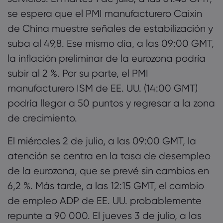
junio
se espera que el PMI manufacturero Caixin
de China muestre señales de estabilización y
5. Viernes, 4 de julio de 2025: [05:45 GMT]
suba al 49,8. Ese mismo día, a las 09:00 GMT,
Tasa de desempleo de Suiza de junio, [09:00
la inflación preliminar de la eurozona podría
GMT] IPP interanual de la eurozona de mayo
subir al 2 %. Por su parte, el PMI
manufacturero ISM de EE. UU. (14:00 GMT)
podría llegar a 50 puntos y regresar a la zona
de crecimiento.
El miércoles 2 de julio, a las 09:00 GMT, la
atención se centra en la tasa de desempleo
de la eurozona, que se prevé sin cambios en
6,2 %. Más tarde, a las 12:15 GMT, el cambio
de empleo ADP de EE. UU. probablemente
repunte a 90 000. El jueves 3 de julio, a las