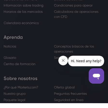
Información sobre trading
Condiciones para operar
Horarios de los mercados
Calculadora de operaciones
con CFD
Calendario económico
Aprenda
Noticias
Conceptos básicos de las
operaciones
Glosario
Seminarios virtuales
Centro de formación
Sobre nosotros
¿Por qué Markets.com?
Oferta global
Nuestro grupo
Preguntas frecuentes
Paquete legal
Seguridad en línea
Consultas y reclamaciones
Contactar con atención al