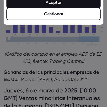
Aceptar
Gestionar
(Gráfico del cambio en el empleo ADP de EE.
UU., fuente: Trading Central)
Ganancias de las principales empresas de
EE. UU.:
Marvell (MRVL), Adidas (ADDYY)
Jueves, 6 de marzo de 2025: [10:00
GMT] Ventas minoristas interanuales
de la Eurozona, [13:15 GMT] Decisión