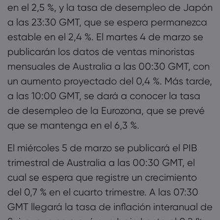
en el 2,5 %, y la tasa de desempleo de Japón
interés del BCE
a las 23:30 GMT, que se espera permanezca
5. Viernes, 7 de marzo de 2025: [13:30 GMT]
estable en el 2,4 %. El martes 4 de marzo se
Nóminas no agrícolas de EE. UU., [13:30 GMT]
publicarán los datos de ventas minoristas
Tasa de desempleo de EE. UU., [13:30 GMT]
mensuales de Australia a las 00:30 GMT, con
Cambio en el empleo de Canadá
un aumento proyectado del 0,4 %. Más tarde,
a las 10:00 GMT, se dará a conocer la tasa
de desempleo de la Eurozona, que se prevé
que se mantenga en el 6,3 %.
El miércoles 5 de marzo se publicará el PIB
trimestral de Australia a las 00:30 GMT, el
cual se espera que registre un crecimiento
del 0,7 % en el cuarto trimestre. A las 07:30
GMT llegará la tasa de inflación interanual de