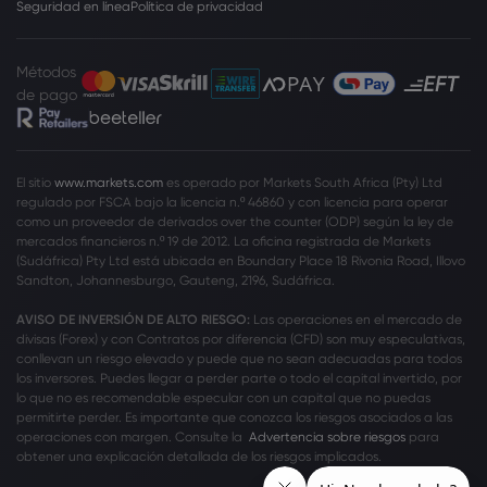
Seguridad en línea
Política de privacidad
Métodos
de pago
El sitio
www.markets.com
es operado por Markets South Africa (Pty) Ltd
regulado por FSCA bajo la licencia n.º 46860 y con licencia para operar
como un proveedor de derivados over the counter (ODP) según la ley de
mercados financieros n.º 19 de 2012. La oficina registrada de Markets
(Sudáfrica) Pty Ltd está ubicada en Boundary Place 18 Rivonia Road, Illovo
Sandton, Johannesburgo, Gauteng, 2196, Sudáfrica.
AVISO DE INVERSIÓN DE ALTO RIESGO:
Las operaciones en el mercado de
divisas (Forex) y con Contratos por diferencia (CFD) son muy especulativas,
conllevan un riesgo elevado y puede que no sean adecuadas para todos
los inversores. Puedes llegar a perder parte o todo el capital invertido, por
lo que no es recomendable especular con un capital que no puedas
permitirte perder. Es importante que conozca los riesgos asociados a las
operaciones con margen. Consulte la
Advertencia sobre riesgos
para
obtener una explicación detallada de los riesgos implicados.