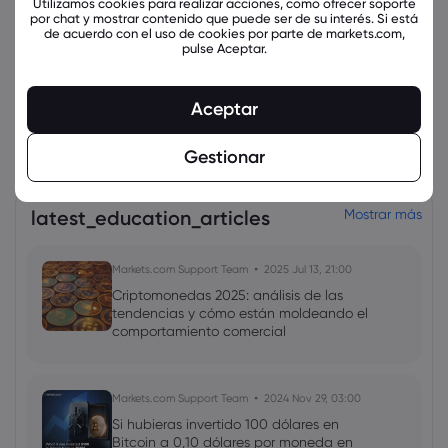
Utilizamos cookies para realizar acciones, como ofrecer soporte
por chat y mostrar contenido que puede ser de su interés. Si está
de acuerdo con el uso de cookies por parte de markets.com,
pulse Aceptar.
Aceptar
view_all_instruments
Gestionar
latest_education_articles
Mostrar más
Markets.com Support Team
2025 Jul 13, 21:00
Criptomonedas 2025: análisis de las
tendencias y cómo están moldeando el
comportamiento comercial
Markets.com Support Team
2024 Nov 29, 03:00
Si hubieras invertido 100 dólares en
Bitcoin a 0,10 dólares por moneda en