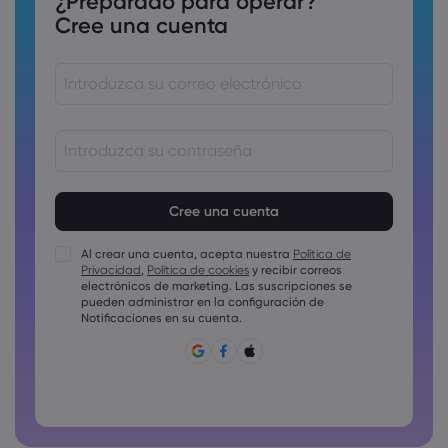
¿Preparado para operar?
Cree una cuenta
Las contraseñas deben tener entre 8 y 15 como mínimo
Las contraseñas deben incluir al menos un carácter
numérico
Al crear una cuenta, acepta nuestra
Política de
Las contraseñas deben incluir al menos un carácter en
Privacidad
,
Política de cookies
y recibir correos
mayúscula
electrónicos de marketing. Las suscripciones se
Las contraseñas deben incluir al menos un carácter en
pueden administrar en la configuración de
minúscula
Notificaciones en su cuenta.
La contraseña debe tener ~!@#£%^&amp;*()_-+=:;&lt;&gt;{,
[]?,.
La contraseña no puede ser una de las que se utilizan
comúnmente.
La contraseña no debe tener caracteres no latinos
Las contraseñas no pueden tener espacios