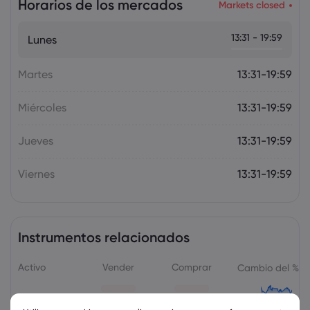
Horarios de los mercados
Markets closed
Markets.com Support Team
2025 Jul 12, 21:00
13:31 - 19:59
Lunes
Adelanto semanal: Los datos de
inflación de EE. UU., Canadá y Reino
Unido acapararán la atención
Martes
13:31-19:59
Forex
Índices
Miércoles
13:31-19:59
Jueves
13:31-19:59
Viernes
13:31-19:59
Instrumentos relacionados
Activo
Vender
Comprar
Cambio del %