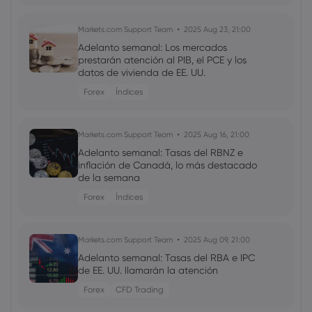
Markets.com Support Team
2025 Aug 23, 21:00
Adelanto semanal: Los mercados
prestarán atención al PIB, el PCE y los
datos de vivienda de EE. UU.
Forex
Índices
Markets.com Support Team
2025 Aug 16, 21:00
Adelanto semanal: Tasas del RBNZ e
inflación de Canadá, lo más destacado
de la semana
Forex
Índices
Markets.com Support Team
2025 Aug 09, 21:00
Adelanto semanal: Tasas del RBA e IPC
de EE. UU. llamarán la atención
Forex
CFD Trading