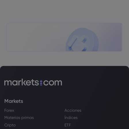
Markets
Forex
Acciones
Materias primas
Índices
Cripto
ETF