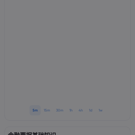
Markets.com 简介
为何选择 markets.
帮助与支持
全球服务
常见问题解答
数据与安全
集团简介
帮助中心
安全上网
法律资源包
奖项和媒体
联系客服
Cookie 披露声明
合法交易条例
投诉
5m
15m
30m
1h
4h
1d
1w