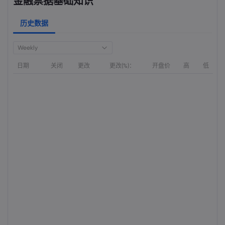
金融票据基础知识
历史数据
Weekly
日期
关闭
更改
更改(%)：
开盘价
高
低