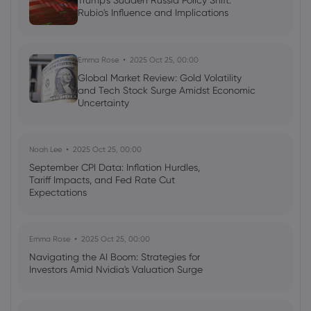
Trump's Sudden Russia Policy Shift:
Rubio's Influence and Implications
Ava Grace
2025 Jul 03, 08:35
AI Podcast: Fresh Insights on Fed Rate
Cut Timing - News in a New Way
Emma Rose
2025 Oct 25, 00:00
Global Market Review: Gold Volatility
and Tech Stock Surge Amidst Economic
Uncertainty
Noah Lee
2025 Oct 25, 00:00
September CPI Data: Inflation Hurdles,
Tariff Impacts, and Fed Rate Cut
Expectations
Emma Rose
2025 Oct 25, 00:00
Navigating the AI Boom: Strategies for
Investors Amid Nvidia's Valuation Surge