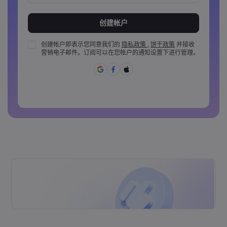
密码长度必须介于 8 到 15 个字之间
密码必须至少包含 1 个数字
密码必须至少包含 1 个大写字母
创建帐户即表示您同意我们的
隐私政策
,
饼干政策
并接收
营销电子邮件。订阅可以在您帐户的通知设置下进行管理。
密码必须至少包含 1 个小写字母
密码必须包含 ~!@#£%^&amp;*()_-+=:;&lt;&gt;{,[]?,.
密码不能是常用的
密码不能包含非拉丁字母&nbsp;&nbsp;
密码不能包含空格&nbsp;