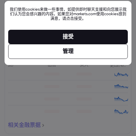
星期四
07:02-10:59
我们使用cookies来做一些事情，如提供即时聊天支援和向您展示我
们认为您会感兴趣的内容。如果您对markets.com使用cookies感到
满意，请点击接受。
星期四
11:04-15:29
接受
管理
相关金融票据
资产
出售
买入
更改(%)：
相关金融票据