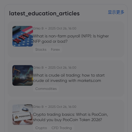
latest_education_articles
显示更多
Ghko B
2025 Oct 26, 16:00
What is non-farm payroll (NFP): Is higher
NFP good or bad?
Stocks
Forex
Ghko B
2025 Oct 26, 16:00
What is crude oil trading: how to start
crude oil investing with markets.com
Commodities
Ghko B
2025 Oct 26, 16:00
Crypto trading basics: What is PooCoin,
should you buy PooCoin Token 2026?
Crypto
CFD Trading