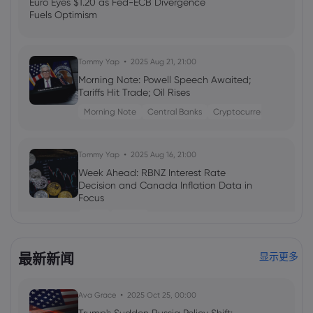
Euro Eyes $1.20 as Fed-ECB Divergence
Fuels Optimism
Tommy Yap
2025 Aug 21, 21:00
Morning Note: Powell Speech Awaited;
Tariffs Hit Trade; Oil Rises
Morning Note
Central Banks
Cryptocurrencies
Tommy Yap
2025 Aug 16, 21:00
Week Ahead: RBNZ Interest Rate
Decision and Canada Inflation Data in
Focus
Forex
Indices
最新新闻
显示更多
Emma Rose
2025 Jul 03, 08:35
US Economy on Stagflation Watch:
Apollo Global Management's Outlook
Ava Grace
2025 Oct 25, 00:00