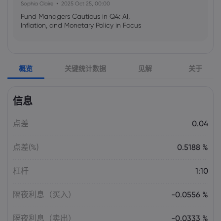
Sophia Claire
2025 Oct 25, 00:00
Fund Managers Cautious in Q4: AI,
Inflation, and Monetary Policy in Focus
Emma Rose
2025 Oct 25, 00:00
概览
关键统计数据
见解
关于
US Government Shutdown Threatens
October Inflation Data Release
信息
Sophia Claire
2025 Oct 24, 00:00
点差
0.04
US-EU Relations: Russia Sanctions Unite
Despite Trade Tensions
点差(%)
0.5188 %
Emma Rose
2025 Oct 24, 00:00
杠杆
1:10
BOJ Warns of Japan Stock Market
Overheating, U.S. Trade Policy Risk
隔夜利息（买入）
-0.0556 %
隔夜利息（卖出）
-0.0333 %