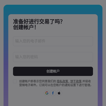
准备好进行交易了吗？
创建帐户！
密码长度必须介于 8 到 15 个字之间
密码必须至少包含 1 个数字
密码必须至少包含 1 个大写字母
创建帐户即表示您同意我们的
隐私政策
,
饼干政策
并接收
营销电子邮件。订阅可以在您帐户的通知设置下进行管理。
密码必须至少包含 1 个小写字母
密码必须包含 ~!@#£%^&amp;*()_-+=:;&lt;&gt;{,[]?,.
密码不能是常用的
密码不能包含非拉丁字母&nbsp;&nbsp;