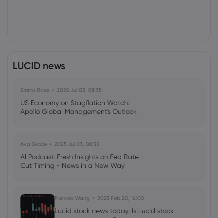
LUCID news
Emma Rose
2025 Jul 03, 08:35
US Economy on Stagflation Watch:
Apollo Global Management's Outlook
Ava Grace
2025 Jul 03, 08:35
AI Podcast: Fresh Insights on Fed Rate
Cut Timing - News in a New Way
Frances Wang
2025 Feb 20, 16:00
Lucid stock news today: Is Lucid stock