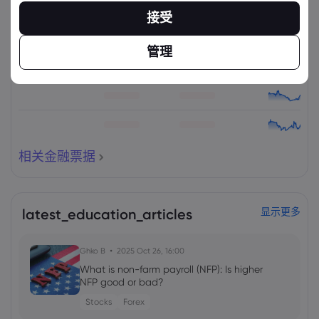
资产
出售
买入
更改(%)：
接受
管理
相关金融票据
latest_education_articles
显示更多
Ghko B
2025 Oct 26, 16:00
What is non-farm payroll (NFP): Is higher
NFP good or bad?
Stocks
Forex