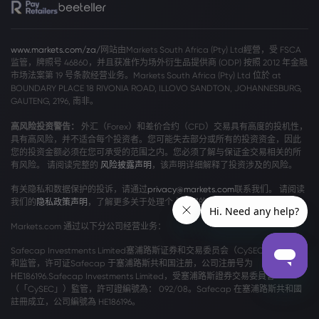
www.markets.com/za/
网站由Markets South Africa (Pty) Ltd經營，受 FSCA
监管，牌照号 46860，并且获准作为场外衍生品提供商 (ODP) 按照 2012 年金融
市场法案第 19 号条款经营业务。Markets South Africa (Pty) Ltd 位於 at
BOUNDARY PLACE 18 RIVONIA ROAD, ILLOVO SANDTON, JOHANNESBURG,
GAUTENG, 2196, 南非。
高风险投资警告：
外汇（Forex）和差价合约（CFD）交易具有高度的投机性，
具有高风险，并不适合每个投资者。您可能失去部分或所有的投资资金，因此
您的投资金额必须在您可承受的范围之内。您必须了解与保证金交易相关的所
有风险。 请阅读完整的
风险披露声明
，该声明详细解释了投资涉及的风险。
有关隐私和数据保护的投诉，请通过
privacy@markets.com
联系我们。 请阅读
我们的
隐私政策声明
，了解更多关于处理个人数据的信息。
Markets.com 通过以下分公司经营业务：
Safecap Investments Limited塞浦路斯证券和交易委员会（CySEC）颁发牌照
和监管，许可证Safecap 于塞浦路斯共和国注册，公司注册号为
ΗΕ186196.Safecap Investments Limited，受塞浦路斯證券交易委員會
（「CySEC」）監管，許可證編號為： 092/08。Safecap 在塞浦路斯共和國
註冊成立，公司編號為 HE186196。