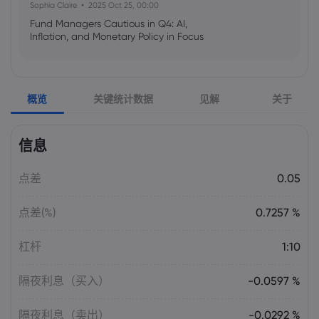
Sophia Claire
2025 Oct 25, 00:00
Fund Managers Cautious in Q4: AI,
Inflation, and Monetary Policy in Focus
Emma Rose
2025 Oct 25, 00:00
概览
关键统计数据
见解
关于
US Government Shutdown Threatens
October Inflation Data Release
信息
Sophia Claire
2025 Oct 24, 00:00
点差
0.05
US-EU Relations: Russia Sanctions Unite
Despite Trade Tensions
点差(%)
0.7257 %
Emma Rose
2025 Oct 24, 00:00
杠杆
1:10
BOJ Warns of Japan Stock Market
Overheating, U.S. Trade Policy Risk
隔夜利息（买入）
-0.0597 %
隔夜利息（卖出）
-0.0292 %