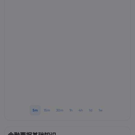
Markets.com 简介
为何选择 markets.
帮助与支持
全球服务
常见问题解答
数据与安全
集团简介
帮助中心
安全上网
法律资源包
奖项和媒体
联系客服
Cookie 披露声明
合法交易条例
投诉
5m
15m
30m
1h
4h
1d
1w