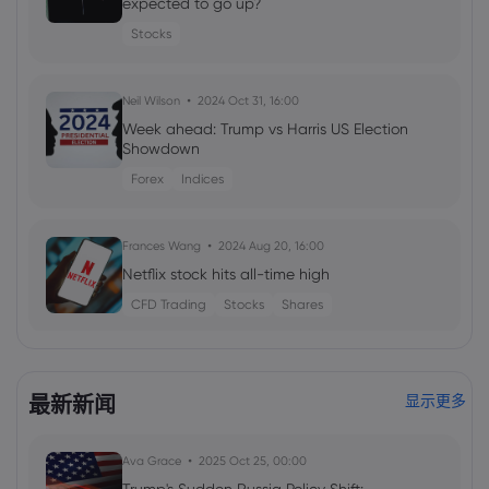
expected to go up?
Stocks
Neil Wilson
2024 Oct 31, 16:00
Week ahead: Trump vs Harris US Election
Showdown
Forex
Indices
Frances Wang
2024 Aug 20, 16:00
Netflix stock hits all-time high
CFD Trading
Stocks
Shares
Neil Wilson
2024 五月 01, 21:00
Week ahead: Will the Bank of England
最新新闻
显示更多
cut interest rates?
Forex
Indices
Ava Grace
2025 Oct 25, 00:00