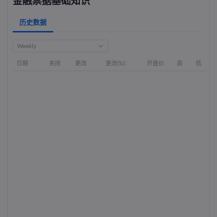
金融票据基础知识
历史数据
Weekly
日期
关闭
更改
更改(%)：
开盘价
高
低