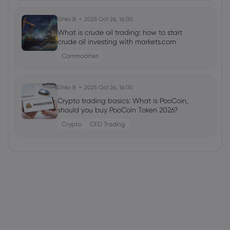
Ghko B
2025 Oct 26, 16:00
What is crude oil trading: how to start
crude oil investing with markets.com
Commodities
Ghko B
2025 Oct 26, 16:00
Crypto trading basics: What is PooCoin,
should you buy PooCoin Token 2026?
Crypto
CFD Trading