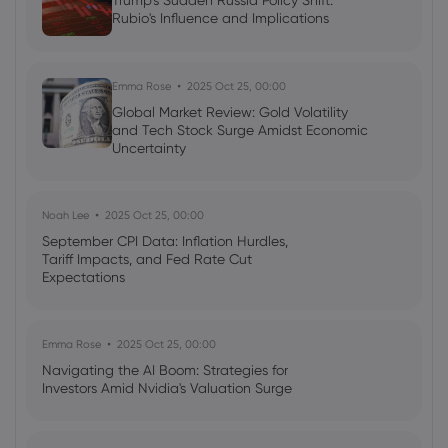
Trump's Sudden Russia Policy Shift:
Rubio's Influence and Implications
Neil Wilson
2024 Feb 16, 08:02
Week ahead: Investors look to FOMC,
Nvidia earnings
Emma Rose
2025 Oct 25, 00:00
Shares
Indices
Commodities
Forex
Global Market Review: Gold Volatility
and Tech Stock Surge Amidst Economic
Uncertainty
Noah Lee
2025 Oct 25, 00:00
September CPI Data: Inflation Hurdles,
Tariff Impacts, and Fed Rate Cut
Expectations
Emma Rose
2025 Oct 25, 00:00
Navigating the AI Boom: Strategies for
Investors Amid Nvidia's Valuation Surge