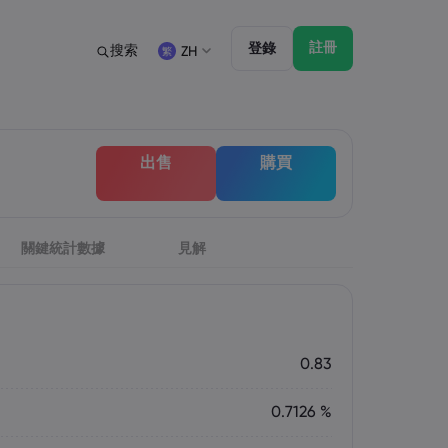
註冊
登錄
搜索
ZH
法規
交易特點
法律文件包
帳戶類型 - 市場
English
English
出售
購買
English (ZA)
English (St. Vincent)
討會
監管
市場深度
Dansk
Italiano
Danish
Italian
Bahasa Melayu
ภาษาไทย
Malay
Thai
िन्दी
關鍵統計數據
見解
Português
Hindi
Portuguese
0.83
0.7126 %