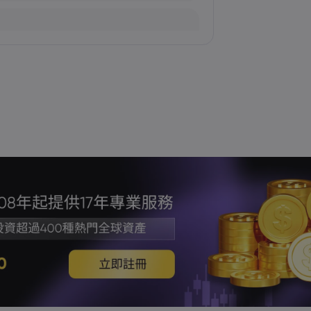
加劇
場波動趨緩