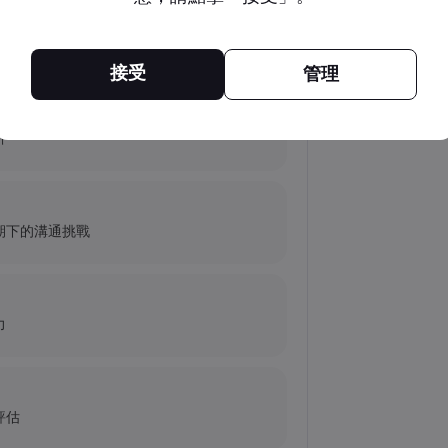
的艱難求索
接受
管理
（NU）股票、SOFI 股票
析
antum Inc. 發生了什麼事？
期下的溝通挑戰
力
評估