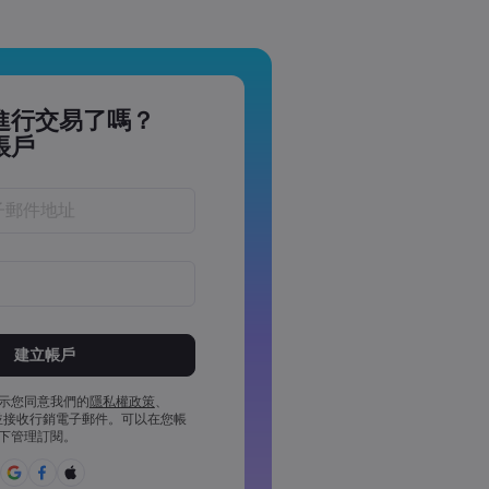
進行交易了嗎？
帳戶
於 8 到 15 個字元之間
少 1 個數字字元
少 1 個大寫字元
示您同意我們的
隱私權政策
、
並接收行銷電子郵件。可以在您帳
少 1 個小寫字元
下管理訂閱。
£%^&*()_-+=:;&lt;&gt;{,[]?,.
用密碼