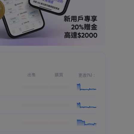
出售
購買
更改(%)：