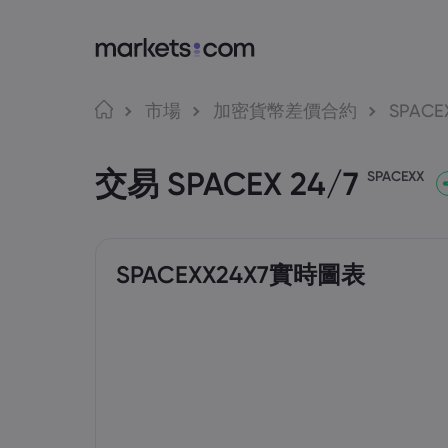
Market
交
語言
市場
加密貨幣差價合約
SPACE
為甚麼選擇Mar
網路
English
English
交易 SPACEX 24/7
English (Global)
English (EU)
全球服務
應用
SPACEXX
Deutsch
Español
集團簡介
MT4
German
Spanish (Latam)
Nederlands
العربية
獎項和媒體
MT5
Dutch
Arabic
繁體中文
简体中文
Tradi
Traditional Chinese
Simplified Chinese
SPACEXX24X7實時圖表
Bahasa Indonesia
한국어
Indonesian
Korean