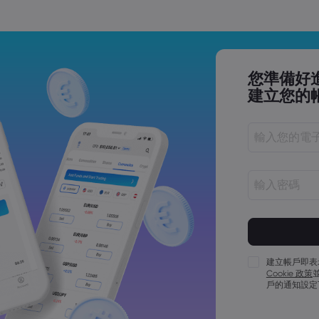
您準備好
建立您的
密碼長度必須介
密碼必須包含至
密碼必須包含至
建立帳戶即表
Cookie 政策
密碼必須包含至
戶的通知設定
密碼必須包含 ~!@#
密碼不能為常