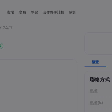
市場
交易
學習
合作夥伴計劃
關於
聯屬
s.com 簡介
易平台
產品
協助與支援
交易工具
向大師學習
數據與安全性
交易信息
新聞與分析
X 24/7
介紹經紀人
kets.com
平台
幫助中心
差價合約交易計算器
教育中心
安全上網
差價合約交易
新聞
English
外匯
股票
English
English (UK)
English (AU)
程式
聯絡支援
外匯保證金計算器
交易基礎知識
Cookie 披露
差價合約資產列表
市場交易網路研
Español
Français
商品
指數
投訴
商品利潤計算器
交易條款
學院
Spanish (Spain)
French
Svenka
Tiếng việt
外匯利潤計算器
交易時間
非農指數
Swedish
Vietnamese
加密貨幣
ETF
Tagalog
தமிழ்
概覽
ह
ng Central
經濟日曆
到期日
Tagalog
Tamil
English
債券
外匯熱圖
未來交易假期
English (BVI)
每周到期展期
聯絡方式
點差
點差(%)