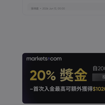
張瑋庭
2026 Jun 13, 00:00
北約安全態勢與美軍部署調整：美歐風險評估分歧
陳昊然
2026 Jun 13, 00:00
霍爾木茲海峽航運格局劇變：非伊朗原油量增，市