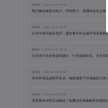
張瑋庭
2026 Jun 13, 00:00
黎巴嫩地緣政治角力：伊朗勢力、美國斡旋與主權
黃達傑
2025 Sep 23, 16:00
Fintech 股票值得關注：Nu Holdings
張瑋庭
2026 Jun 13, 00:00
全球市場回顧與展望：重點事件與金融市場深度解
黃達傑
2025 Sep 21, 16:00
QBTS 股票今天上漲 11%：D-Wave Qu
盧昕穎
2026 Jun 13, 00:00
日本央行決策會議受關注：行長健康狀況、升息預
張瑋庭
2026 Jun 13, 00:00
美伊終戰協議懸而未決：極限施壓下的地緣政治角
林芷柔
2026 Jun 13, 00:00
美軍奪島伊朗石油樞紐？哈爾克島戰略解析與風險