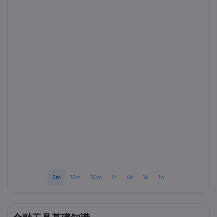
Markets.com 簡介
為甚麼選擇Markets.
協助與支援
全球服務
幫助中心
數據與安全性
集團簡介
聯絡支援
安全上網
法規
獎項和媒體
投訴
Cookie 披露
法律文件包
監管
5m
15m
30m
1h
4h
1d
1w