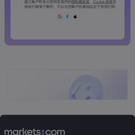
密碼必須包含至少 1 個大寫字元
建立帳戶即表示您同意我們的
隱私權政策
、
Cookie 政策
並
接收行銷電子郵件。可以在您帳戶的通知設定下管理訂閱。
密碼必須包含至少 1 個小寫字元
密碼必須包含 ~!@#£%^&*()_-+=:;&lt;&gt;{,[]?,.
密碼不能為常用密碼
密碼不得包含非拉丁字符
密碼不得包含空格