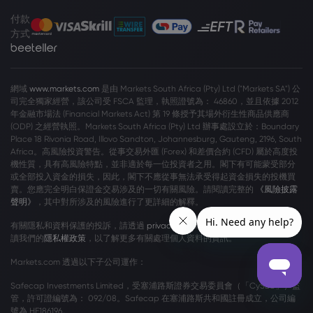
付款
方式
網域
www.markets.com
是由 Markets South Africa (Pty) Ltd ("Markets SA") 公
司完全獨家經營，該公司受 FSCA 監理，執照證號為： 46860，並且依據 2012
年金融市場法 (Financial Markets Act) 第 19 條授予其場外衍生性商品供應商
(ODP) 之經營執照。Markets South Africa (Pty) Ltd 辦事處設立於：Boundary
Place 18 Rivonia Road, Illovo Sandton, Johannesburg, Gauteng, 2196, South
Africa。高風險投資警告。從事交易外匯 (Forex) 和差價合約 (CFD) 屬於高度投
機性質，具有高風險特點，並非適於每一位投資者之用。閣下有可能蒙受部分
或全部投入資金的損失，因此，閣下不應從事無法承受得起資金損失的投機買
賣。您應完全明白保證金交易涉及的一切有關風險。請閱讀完整的
《風險披露
聲明》
，其中對所涉及的風險進行了更詳細的解釋。
有關隱私和資料保護的投訴，請透過
privacy@markets.com
與我們聯絡。請閱
讀我們的
隱私權政策
，以了解更多有關處理個人資料的資訊。
Markets.com 透過以下子公司運作：
Safecap Investments Limited，受塞浦路斯證券交易委員會（「CySEC」）監
管，許可證編號為： 092/08。Safecap 在塞浦路斯共和國註冊成立，公司編
號為 HE186196。