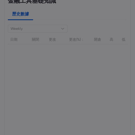
金融工具基礎知識
歷史數據
Weekly
日期
關閉
更改
更改(%)：
開倉
高
低