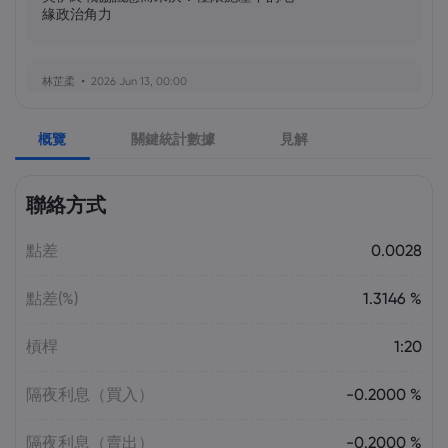
緣政治角力
林芷柔
2026 Jun 13, 00:00
美軍奪島伊朗石油樞紐？哈爾克島戰略解
析與風險評估
概覽
關鍵統計數據
見解
張瑋庭
2026 Jun 13, 00:00
聯絡方式
北約安全態勢與美軍部署調整：美歐風險
評估分歧加劇
點差
0.0028
點差(%)
1.3146 %
陳昊然
2026 Jun 13, 00:00
霍爾木茲海峽航運格局劇變：非伊朗原油
槓桿
1:20
量增，市場波動趨緩
隔夜利息（買入）
-0.2000 %
隔夜利息（賣出）
-0.2000 %