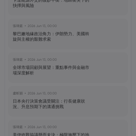
卡達能源外交的微妙平衡：地區衝突下的
怎樣？
抉擇與風險
黃達傑
2025 Sep 27, 16:00
張瑋庭
2026 Jun 13, 00:00
比特幣價格預測：如何在台灣購買比特
黎巴嫩地緣政治角力：伊朗勢力、美國斡
幣？
旋與主權的艱難求索
黃達傑
2025 Sep 23, 16:00
張瑋庭
2026 Jun 13, 00:00
Fintech 股票值得關注：Nu
全球市場回顧與展望：重點事件與金融市
Holdings（NU）股票、SOFI 股票
場深度解析
黃達傑
2025 Sep 21, 16:00
盧昕穎
2026 Jun 13, 00:00
QBTS 股票今天上漲 11%：D-Wave
日本央行決策會議受關注：行長健康狀
Quantum Inc. 發生了什麼事？
況、升息預期下的溝通挑戰
張瑋庭
2026 Jun 13, 00:00
美伊終戰協議懸而未決：極限施壓下的地