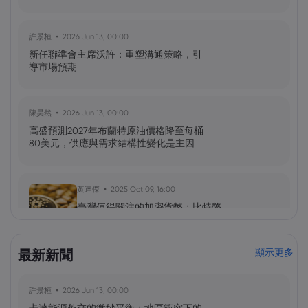
許景桓
2026 Jun 13, 00:00
新任聯準會主席沃許：重塑溝通策略，引
導市場預期
陳昊然
2026 Jun 13, 00:00
高盛預測2027年布蘭特原油價格降至每桶
80美元，供應與需求結構性變化是主因
黃達傑
2025 Oct 09, 16:00
臺灣值得關注的加密貨幣：比特幣
（BTC）、以太坊（ETH）、索拉納
（Solana，SOL）、零幣（Zcash，ZEC）
最新新聞
顯示更多
黃達傑
2025 Sep 29, 16:00
許景桓
2026 Jun 13, 00:00
NIO 股票預測：NIO 今天下跌 5%，未來會