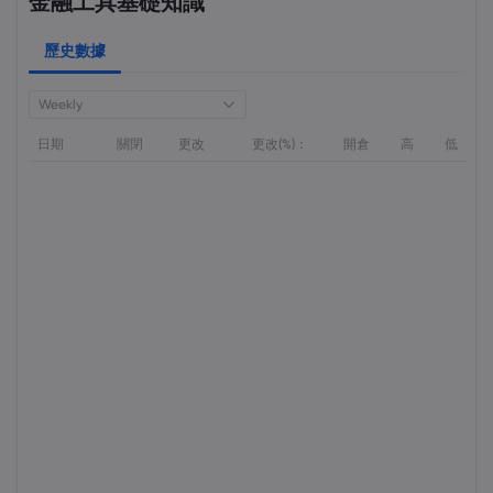
金融工具基礎知識
歷史數據
Weekly
日期
關閉
更改
更改(%)：
開倉
高
低