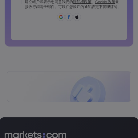
密碼必須包含至少 1 個大寫字元
建立帳戶即表示您同意我們的
隱私權政策
、
Cookie 政策
並
接收行銷電子郵件。可以在您帳戶的通知設定下管理訂閱。
密碼必須包含至少 1 個小寫字元
密碼必須包含 ~!@#£%^&*()_-+=:;&lt;&gt;{,[]?,.
密碼不能為常用密碼
密碼不得包含非拉丁字符
密碼不得包含空格