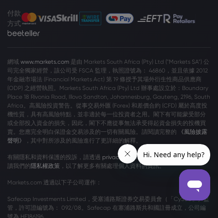
付款
方式
網域
www.markets.com
是由 Markets South Africa (Pty) Ltd ("Markets SA") 公
司完全獨家經營，該公司受 FSCA 監理，執照證號為： 46860，並且依據 2012
年金融市場法 (Financial Markets Act) 第 19 條授予其場外衍生性商品供應商
(ODP) 之經營執照。Markets South Africa (Pty) Ltd 辦事處設立於：Boundary
Place 18 Rivonia Road, Illovo Sandton, Johannesburg, Gauteng, 2196, South
Africa。高風險投資警告。從事交易外匯 (Forex) 和差價合約 (CFD) 屬於高度投
機性質，具有高風險特點，並非適於每一位投資者之用。閣下有可能蒙受部分
或全部投入資金的損失，因此，閣下不應從事無法承受得起資金損失的投機買
賣。您應完全明白保證金交易涉及的一切有關風險。請閱讀完整的
《風險披露
聲明》
，其中對所涉及的風險進行了更詳細的解釋。
有關隱私和資料保護的投訴，請透過
privacy@markets.com
與我們聯絡。請閱
讀我們的
隱私權政策
，以了解更多有關處理個人資料的資訊。
Markets.com 透過以下子公司運作：
Safecap Investments Limited，受塞浦路斯證券交易委員會（「CySEC」）監
管，許可證編號為： 092/08。Safecap 在塞浦路斯共和國註冊成立，公司編
號為 HE186196。