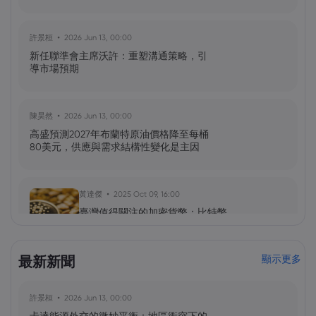
許景桓
2026 Jun 13, 00:00
新任聯準會主席沃許：重塑溝通策略，引
導市場預期
陳昊然
2026 Jun 13, 00:00
高盛預測2027年布蘭特原油價格降至每桶
80美元，供應與需求結構性變化是主因
黃達傑
2025 Oct 09, 16:00
臺灣值得關注的加密貨幣：比特幣
（BTC）、以太坊（ETH）、索拉納
（Solana，SOL）、零幣（Zcash，ZEC）
最新新聞
顯示更多
黃達傑
2025 Sep 29, 16:00
許景桓
2026 Jun 13, 00:00
NIO 股票預測：NIO 今天下跌 5%，未來會