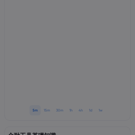
Markets.com 簡介
為甚麼選擇Markets.
協助與支援
全球服務
幫助中心
數據與安全性
集團簡介
聯絡支援
安全上網
法規
獎項和媒體
投訴
Cookie 披露
法律文件包
監管
5m
15m
30m
1h
4h
1d
1w