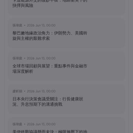
卡達能源外交的微妙平衡：地區衝突下的
怎樣？
抉擇與風險
黃達傑
2025 Sep 27, 16:00
張瑋庭
2026 Jun 13, 00:00
比特幣價格預測：如何在台灣購買比特
黎巴嫩地緣政治角力：伊朗勢力、美國斡
幣？
旋與主權的艱難求索
黃達傑
2025 Sep 23, 16:00
張瑋庭
2026 Jun 13, 00:00
Fintech 股票值得關注：Nu
全球市場回顧與展望：重點事件與金融市
Holdings（NU）股票、SOFI 股票
場深度解析
黃達傑
2025 Sep 21, 16:00
盧昕穎
2026 Jun 13, 00:00
QBTS 股票今天上漲 11%：D-Wave
日本央行決策會議受關注：行長健康狀
Quantum Inc. 發生了什麼事？
況、升息預期下的溝通挑戰
張瑋庭
2026 Jun 13, 00:00
美伊終戰協議懸而未決：極限施壓下的地