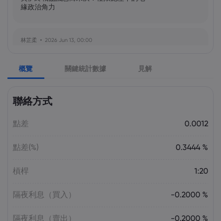
緣政治角力
林芷柔
2026 Jun 13, 00:00
美軍奪島伊朗石油樞紐？哈爾克島戰略解
析與風險評估
概覽
關鍵統計數據
見解
張瑋庭
2026 Jun 13, 00:00
聯絡方式
北約安全態勢與美軍部署調整：美歐風險
評估分歧加劇
點差
0.0012
點差(%)
0.3444 %
陳昊然
2026 Jun 13, 00:00
霍爾木茲海峽航運格局劇變：非伊朗原油
槓桿
1:20
量增，市場波動趨緩
隔夜利息（買入）
-0.2000 %
隔夜利息（賣出）
-0.2000 %