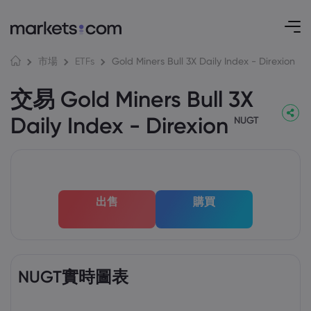
Gold Miners Bull 3X Daily Index - Direxion
市場
ETFs
交易 Gold Miners Bull 3X
Daily Index - Direxion
NUGT
出售
購買
NUGT實時圖表