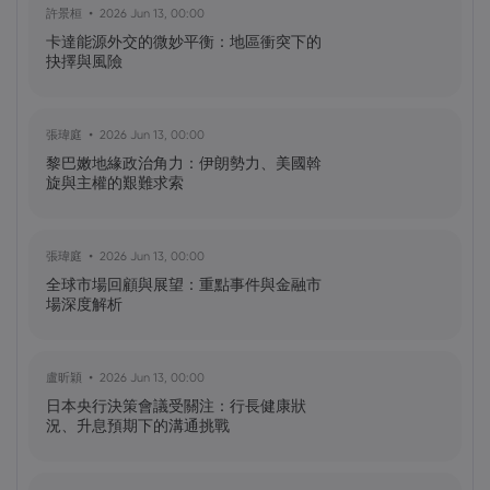
許景桓
2026 Jun 13, 00:00
NIO 股票預測：NIO 今天下跌 5%，未來會
卡達能源外交的微妙平衡：地區衝突下的
怎樣？
抉擇與風險
黃達傑
2025 Sep 27, 16:00
張瑋庭
2026 Jun 13, 00:00
比特幣價格預測：如何在台灣購買比特
黎巴嫩地緣政治角力：伊朗勢力、美國斡
幣？
旋與主權的艱難求索
黃達傑
2025 Sep 23, 16:00
張瑋庭
2026 Jun 13, 00:00
Fintech 股票值得關注：Nu
全球市場回顧與展望：重點事件與金融市
Holdings（NU）股票、SOFI 股票
場深度解析
黃達傑
2025 Sep 21, 16:00
盧昕穎
2026 Jun 13, 00:00
QBTS 股票今天上漲 11%：D-Wave
日本央行決策會議受關注：行長健康狀
Quantum Inc. 發生了什麼事？
況、升息預期下的溝通挑戰