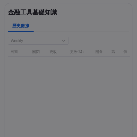
金融工具基礎知識
歷史數據
Weekly
日期
關閉
更改
更改(%)：
開倉
高
低