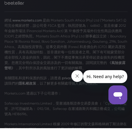
網域
www.markets.com
是由 Markets South Africa (Pty) Ltd ("Markets SA") 公
司完全獨家經營，該公司受 FSCA 監理，執照證號為： 46860，並且依據 2012
年金融市場法 (Financial Markets Act) 第 19 條授予其場外衍生性商品供應商
(ODP) 之經營執照。Markets South Africa (Pty) Ltd 辦事處設立於：Boundary
Place 18 Rivonia Road, Illovo Sandton, Johannesburg, Gauteng, 2196, South
Africa。高風險投資警告。從事交易外匯 (Forex) 和差價合約 (CFD) 屬於高度投
機性質，具有高風險特點，並非適於每一位投資者之用。閣下有可能蒙受部分
或全部投入資金的損失，因此，閣下不應從事無法承受得起資金損失的投機買
賣。您應完全明白保證金交易涉及的一切有關風險。請閱讀完整的
《風險披露
聲明》
，其中對所涉及的風險進行了更詳細的解釋。
有關隱私和資料保護的投訴，請透過
privacy@markets.com
與我們聯絡。請閱
讀我們的
隱私權政策
，以了解更多有關處理個人資料的資訊。
Markets.com 透過以下子公司運作：
Safecap Investments Limited，受塞浦路斯證券交易委員會（「CySEC」）監
管，許可證編號為： 092/08。Safecap 在塞浦路斯共和國註冊成立，公司編
號為 HE186196。
Markets International Limited 根據 2009 年修訂的聖文森和格林納丁斯法律在
聖文森和格林納丁斯（「SVG」）註冊，註冊號碼為 27030 BC 2023。