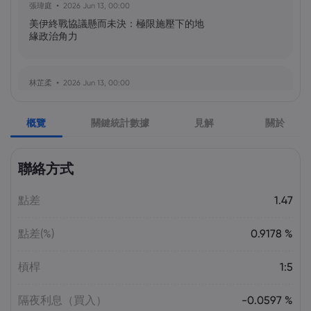
張瑋庭
2026 Jun 13, 00:00
美伊終戰協議懸而未決：極限施壓下的地
緣政治角力
林芷柔
2026 Jun 13, 00:00
美軍奪島伊朗石油樞紐？哈爾克島戰略解
析與風險評估
概覽
關鍵統計數據
見解
關於
張瑋庭
2026 Jun 13, 00:00
聯絡方式
北約安全態勢與美軍部署調整：美歐風險
評估分歧加劇
點差
1.47
點差(%)
0.9178 %
陳昊然
2026 Jun 13, 00:00
霍爾木茲海峽航運格局劇變：非伊朗原油
槓桿
1:5
量增，市場波動趨緩
隔夜利息（買入）
-0.0597 %