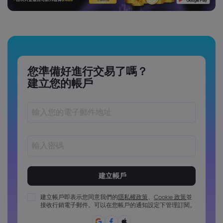
您準備好進行交易了嗎？
建立您的帳戶
密碼長度必須介於 8 到 15 個字元之間
密碼必須包含至少 1 個數字字元
密碼必須包含至少 1 個大寫字元
建立帳戶即表示您同意我們的
隱私權政策
、
Cookie 政策
並
接收行銷電子郵件。可以在您帳戶的通知設定下管理訂閱。
密碼必須包含至少 1 個小寫字元
密碼必須包含 ~!@#£%^&*()_-+=:;&lt;&gt;{,[]?,.