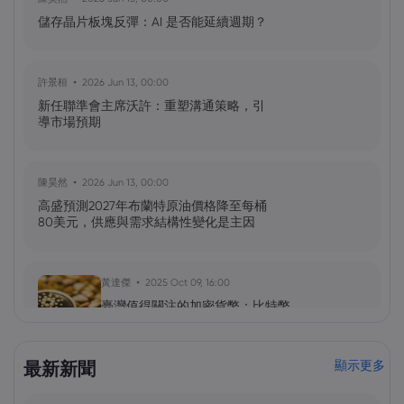
儲存晶片板塊反彈：AI 是否能延續週期？
許景桓
2026 Jun 13, 00:00
新任聯準會主席沃許：重塑溝通策略，引
導市場預期
陳昊然
2026 Jun 13, 00:00
高盛預測2027年布蘭特原油價格降至每桶
80美元，供應與需求結構性變化是主因
黃達傑
2025 Oct 09, 16:00
臺灣值得關注的加密貨幣：比特幣
（BTC）、以太坊（ETH）、索拉納
（Solana，SOL）、零幣（Zcash，ZEC）
最新新聞
顯示更多
黃達傑
2025 Sep 29, 16:00