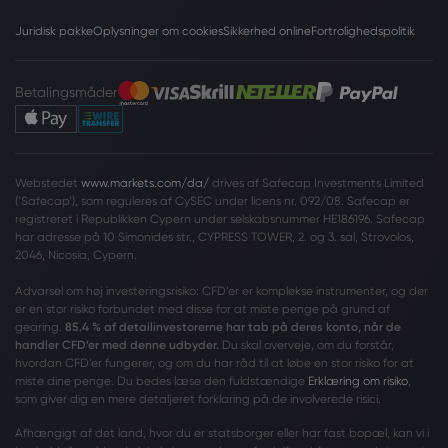
Juridisk pakke
Oplysninger om cookies
Sikkerhed online
Fortrolighedspolitik
Betalingsmåder
Webstedet
www.markets.com/da/
drives af Safecap Investments Limited
(‘Safecap’), som reguleres af CySEC under licens nr. 092/08. Safecap er
registreret i Republikken Cypern under selskabsnummer HE186196. Safecap
har adresse på 10 Simonides str., CYPRESS TOWER, 2. og 3. sal, Strovolos,
2046, Nicosia, Cypern.
Advarsel om høj investeringsrisiko: CFD’er er komplekse instrumenter, og der
er en stor risiko forbundet med disse for at miste penge på grund af
gearing.
85.4 % af detailinvestorerne har tab på deres konto, når de
handler CFD’er med denne udbyder.
Du skal overveje, om du forstår,
hvordan CFD’er fungerer, og om du har råd til at løbe en stor risiko for at
miste dine penge. Du bedes læse den fuldstændige
Erklæring om risiko
,
som giver dig en mere detaljeret forklaring på de involverede risici.
Afhængigt af det land, hvor du er statsborger eller har fast bopæl, kan vi i