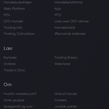
Handelsværktøjer
Handelsplatforme
Web Platform
App
MT4
MT5
CFD-handel
Liste over CFD-aktiver
Trading Info
Handelsvilkår
Trading Calculators
Økonomisk kalender
Lær
Nyheder
Trading Basics
Ordliste
Webinarer
Trader’s Clinic
Om
Hvorfor markets.com?
Global handel
Vores gruppe
Careers
Spørgsmål og svar
Juridisk pakke