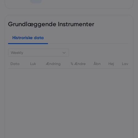
Grundlæggende Instrumenter
Histroriske data
Weekly
Dato
Luk
Ændring
% Ændre
Åbn
Høj
Lav