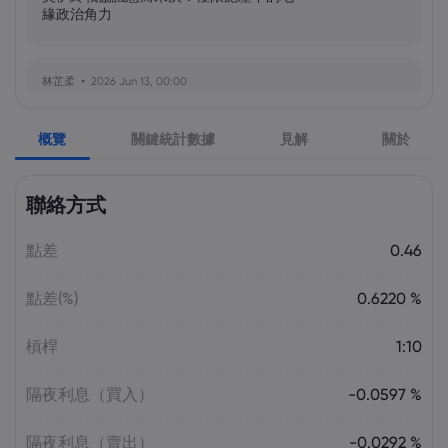
緣政治角力
林芷柔
2026 Jun 13, 00:00
美軍奪島伊朗石油樞紐？哈爾克島戰略解
析與風險評估
概覽
關鍵統計數據
見解
關於
張瑋庭
2026 Jun 13, 00:00
聯絡方式
北約安全態勢與美軍部署調整：美歐風險
評估分歧加劇
點差
0.46
點差(%)
0.6220 %
陳昊然
2026 Jun 13, 00:00
霍爾木茲海峽航運格局劇變：非伊朗原油
槓桿
1:10
量增，市場波動趨緩
隔夜利息（買入）
-0.0597 %
隔夜利息（賣出）
-0.0292 %