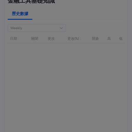
金融工具基礎知識
歷史數據
Weekly
日期
關閉
更改
更改(%)：
開倉
高
低