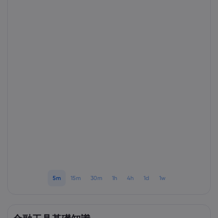
Markets.com 簡介
為甚麼選擇Markets.
協助與支援
全球服務
幫助中心
數據與安全性
集團簡介
聯絡支援
安全上網
法規
獎項和媒體
投訴
Cookie 披露
法律文件包
監管
5m
15m
30m
1h
4h
1d
1w