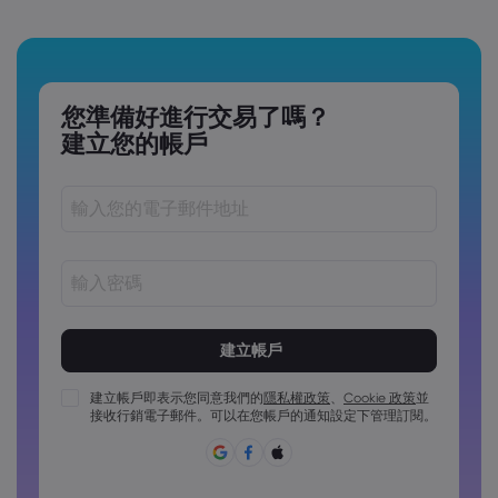
您準備好進行交易了嗎？
建立您的帳戶
密碼長度必須介於 8 到 15 個字元之間
密碼必須包含至少 1 個數字字元
密碼必須包含至少 1 個大寫字元
建立帳戶即表示您同意我們的
隱私權政策
、
Cookie 政策
並
接收行銷電子郵件。可以在您帳戶的通知設定下管理訂閱。
密碼必須包含至少 1 個小寫字元
密碼必須包含 ~!@#£%^&*()_-+=:;&lt;&gt;{,[]?,.
密碼不能為常用密碼