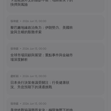
卡達能源外交的微妙平衡：地區衝突下的
NIO 股票預測：NIO 今天下跌 5%，未來會
抉擇與風險
怎樣？
張瑋庭
2026 Jun 13, 00:00
許景桓
2025 Sep 29, 14:20
黎巴嫩地緣政治角力：伊朗勢力、美國斡
川普擬對外國電影徵收100%關稅：好萊塢
旋與主權的艱難求索
的未來岌岌可危？
張瑋庭
2026 Jun 13, 00:00
黃達傑
2025 Sep 27, 16:00
全球市場回顧與展望：重點事件與金融市
比特幣價格預測：如何在台灣購買比特
場深度解析
幣？
盧昕穎
2026 Jun 13, 00:00
Frances Wang
2025 Jun 03, 16:00
日本央行決策會議受關注：行長健康狀
Netflix 股票創下歷史新高：2025 年
況、升息預期下的溝通挑戰
Netflix 股票能否達到 1,400 美元？
張瑋庭
2026 Jun 13, 00:00
美伊終戰協議懸而未決：極限施壓下的地