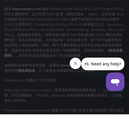
網域
www.markets.com
是由 Markets South Africa (Pty) Ltd ("Markets SA") 公
司完全獨家經營，該公司受 FSCA 監理，執照證號為： 46860，並且依據 2012
年金融市場法 (Financial Markets Act) 第 19 條授予其場外衍生性商品供應商
(ODP) 之經營執照。Markets South Africa (Pty) Ltd 辦事處設立於：Boundary
Place 18 Rivonia Road, Illovo Sandton, Johannesburg, Gauteng, 2196, South
Africa。高風險投資警告。從事交易外匯 (Forex) 和差價合約 (CFD) 屬於高度投
機性質，具有高風險特點，並非適於每一位投資者之用。閣下有可能蒙受部分
或全部投入資金的損失，因此，閣下不應從事無法承受得起資金損失的投機買
賣。您應完全明白保證金交易涉及的一切有關風險。請閱讀完整的
《風險披露
聲明》
，其中對所涉及的風險進行了更詳細的解釋。
有關隱私和資料保護的投訴，請透過
privacy@markets.com
與我們聯絡。請閱
讀我們的
隱私權政策
，以了解更多有關處理個人資料的資訊。
Markets.com 透過以下子公司運作：
Safecap Investments Limited，受塞浦路斯證券交易委員會（「CySEC」）監
管，許可證編號為： 092/08。Safecap 在塞浦路斯共和國註冊成立，公司編
號為 HE186196。
Markets International Limited 根據 2009 年修訂的聖文森和格林納丁斯法律在
聖文森和格林納丁斯（「SVG」）註冊，註冊號碼為 27030 BC 2023。