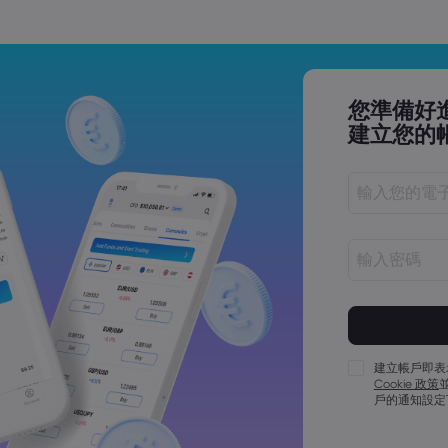
您準備好
建立您的
密碼長度必須介
密碼必須包含至
密碼必須包含至
建立帳戶即表
Cookie 政策
密碼必須包含至
戶的通知設定
密碼必須包含 ~!@#
密碼不能為常