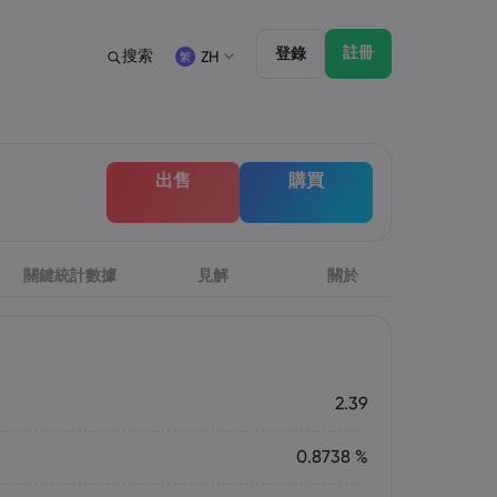
註冊
登錄
搜索
ZH
法規
交易特點
法律文件包
帳戶類型 - 市場
English
English
出售
購買
English (ZA)
English (St. Vincent)
討會
監管
市場深度
Dansk
Italiano
Danish
Italian
Bahasa Melayu
ภาษาไทย
Malay
Thai
िन्दी
關鍵統計數據
見解
Português
關於
Hindi
Portuguese
2.39
0.8738 %