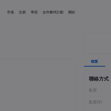
市場
交易
學習
合作夥伴計劃
關於
聯屬
s.com 簡介
易平台
產品
協助與支援
交易工具
向大師學習
數據與安全性
交易信息
新聞與分析
介紹經紀人
kets.com
平台
幫助中心
差價合約交易計算器
教育中心
安全上網
差價合約交易
新聞
English
外匯
股票
English
English (UK)
English (AU)
程式
聯絡支援
外匯保證金計算器
交易基礎知識
Cookie 披露
差價合約資產列表
市場交易網路研
Español
Français
商品
指數
投訴
商品利潤計算器
交易條款
學院
Spanish (Spain)
French
Svenka
Tiếng việt
外匯利潤計算器
交易時間
非農指數
Swedish
Vietnamese
加密貨幣
ETF
Tagalog
தமிழ்
概覽
ह
ng Central
經濟日曆
到期日
Tagalog
Tamil
English
債券
外匯熱圖
未來交易假期
English (BVI)
每周到期展期
聯絡方式
點差
點差(%)