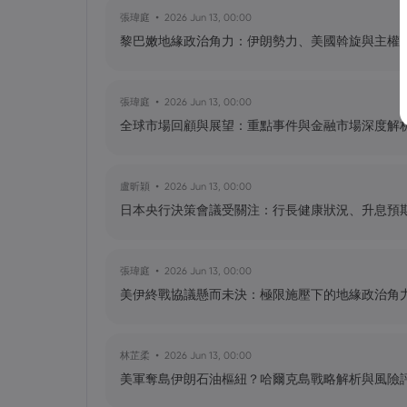
張瑋庭
2026 Jun 13, 00:00
黎巴嫩地緣政治角力：伊朗勢力、美國斡旋與主權
黃達傑
2025 Sep 21, 16:00
QBTS 股票今天上漲 11%：D-Wave Qu
張瑋庭
2026 Jun 13, 00:00
全球市場回顧與展望：重點事件與金融市場深度解
Christine Voong
2025 Feb 10, 03:20
美股期指上揚，市場聚焦美國消費者物
盧昕穎
2026 Jun 13, 00:00
日本央行決策會議受關注：行長健康狀況、升息預
張瑋庭
2026 Jun 13, 00:00
美伊終戰協議懸而未決：極限施壓下的地緣政治角
林芷柔
2026 Jun 13, 00:00
美軍奪島伊朗石油樞紐？哈爾克島戰略解析與風險