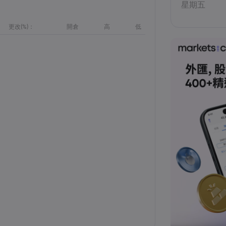
星期五
更改(%)：
開倉
高
低