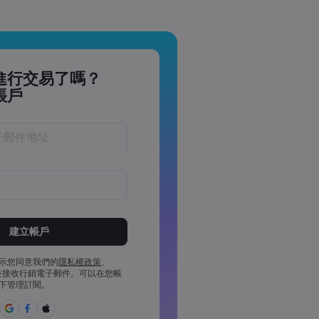
進行交易了嗎？
帳戶
於 8 到 15 個字元之間
少 1 個數字字元
少 1 個大寫字元
示您同意我們的
隱私權政策
、
並接收行銷電子郵件。可以在您帳
少 1 個小寫字元
下管理訂閱。
£%^&*()_-+=:;&lt;&gt;{,[]?,.
用密碼