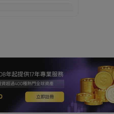
加劇
場波動趨緩