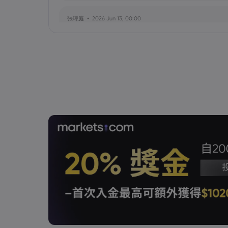
張瑋庭
2026 Jun 13, 00:00
北約安全態勢與美軍部署調整：美歐風險評估分歧
陳昊然
2026 Jun 13, 00:00
霍爾木茲海峽航運格局劇變：非伊朗原油量增，市