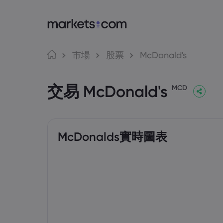
Market
交
語言
市場
股票
McDonald's
為甚麼選擇Mar
網路
English
English
交易 McDonald's
English (Global)
English (EU)
全球服務
應用
MCD
Deutsch
Español
集團簡介
MT4
German
Spanish (Latam)
Nederlands
العربية
獎項和媒體
MT5
Dutch
Arabic
繁體中文
简体中文
Tradi
Traditional Chinese
Simplified Chinese
McDonalds實時圖表
Bahasa Indonesia
한국어
Indonesian
Korean