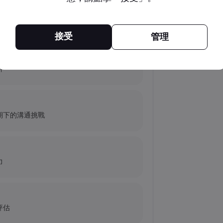
的艱難求索
接受
管理
antum Inc. 發生了什麼事？
析
價指數與美股財報
期下的溝通挑戰
力
評估