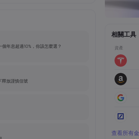
相關工具
、一個年息超過10%，你該怎麼選？
資產
下釋放謹慎信號
查看所有
期