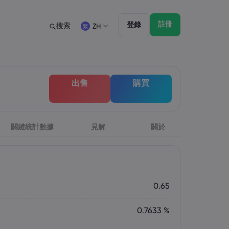
註冊
登錄
搜索
ZH
法規
交易特點
法律文件包
帳戶類型 - 市場
English
English
出售
購買
English (ZA)
English (St. Vincent)
討會
監管
市場深度
Dansk
Italiano
Danish
Italian
Bahasa Melayu
ภาษาไทย
Malay
Thai
िन्दी
關鍵統計數據
見解
Português
關於
Hindi
Portuguese
0.65
0.7633 %