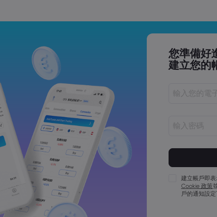
您準備好
建立您的
密碼長度必須介
密碼必須包含至
密碼必須包含至
建立帳戶即表
Cookie 政策
密碼必須包含至
戶的通知設定
密碼必須包含 ~!@#
密碼不能為常