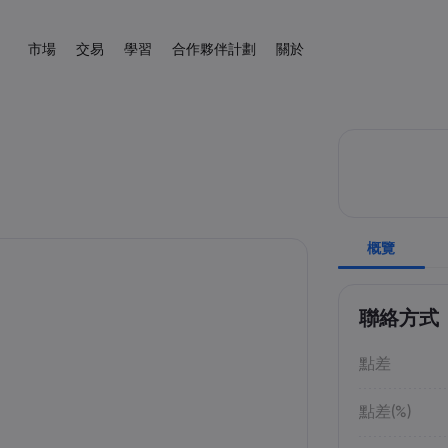
市場
交易
學習
合作夥伴計劃
關於
聯屬
s.com 簡介
易平台
產品
協助與支援
交易工具
向大師學習
數據與安全性
交易信息
新聞與分析
介紹經紀人
kets.com
平台
幫助中心
差價合約交易計算器
教育中心
安全上網
差價合約交易
新聞
English
外匯
股票
English
English (UK)
English (AU)
程式
聯絡支援
外匯保證金計算器
交易基礎知識
Cookie 披露
差價合約資產列表
市場交易網路研
Español
Français
商品
指數
投訴
商品利潤計算器
交易條款
學院
Spanish (Spain)
French
Svenka
Tiếng việt
外匯利潤計算器
交易時間
非農指數
Swedish
Vietnamese
加密貨幣
ETF
Tagalog
தமிழ்
概覽
ह
ng Central
經濟日曆
到期日
Tagalog
Tamil
English
債券
外匯熱圖
未來交易假期
English (BVI)
每周到期展期
聯絡方式
點差
點差(%)