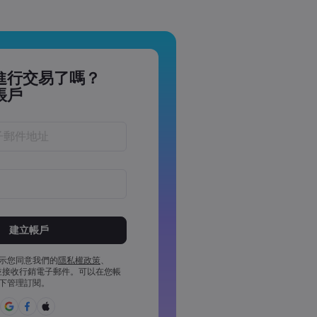
進行交易了嗎？
帳戶
於 8 到 15 個字元之間
少 1 個數字字元
少 1 個大寫字元
示您同意我們的
隱私權政策
、
並接收行銷電子郵件。可以在您帳
少 1 個小寫字元
下管理訂閱。
£%^&*()_-+=:;&lt;&gt;{,[]?,.
用密碼