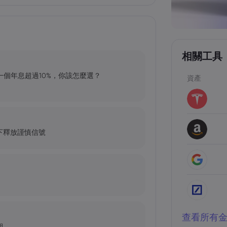
相關工具
、一個年息超過10%，你該怎麼選？
資產
下釋放謹慎信號
查看所有
期