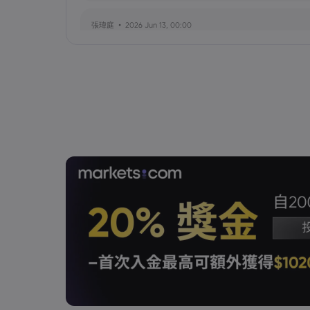
張瑋庭
2026 Jun 13, 00:00
北約安全態勢與美軍部署調整：美歐風險評估分歧
陳昊然
2026 Jun 13, 00:00
霍爾木茲海峽航運格局劇變：非伊朗原油量增，市