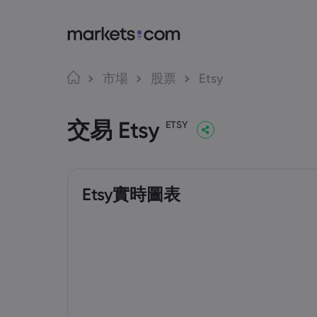
Market
交
語言
市場
股票
Etsy
為甚麼選擇Mar
網路
English
English
交易 Etsy
English (Global)
English (EU)
全球服務
應用
ETSY
Deutsch
Español
集團簡介
MT4
German
Spanish (Latam)
Nederlands
العربية
獎項和媒體
MT5
Dutch
Arabic
繁體中文
简体中文
Tradi
Traditional Chinese
Simplified Chinese
Etsy實時圖表
Bahasa Indonesia
한국어
Indonesian
Korean