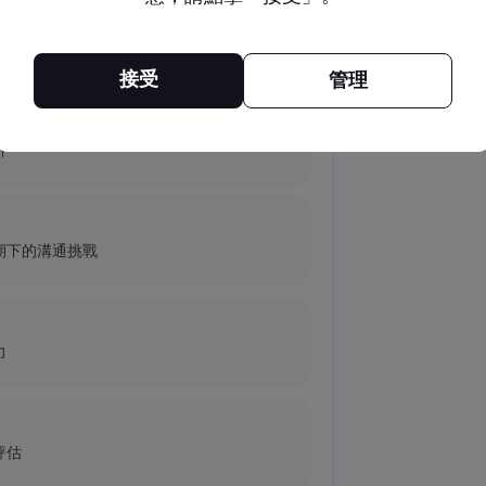
的艱難求索
接受
管理
（NU）股票、SOFI 股票
析
antum Inc. 發生了什麼事？
期下的溝通挑戰
力
評估