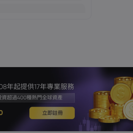
加劇
場波動趨緩