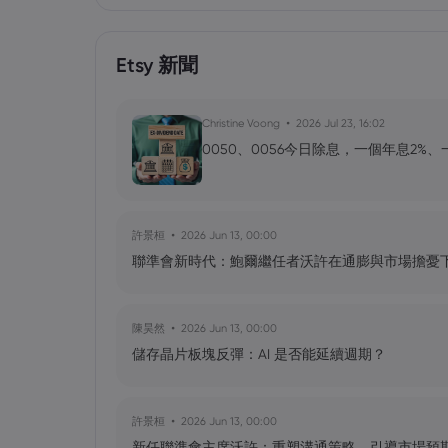
Etsy 新聞
Christine Voong
2026 Jul 23, 16:02
0050、0056今日除息，一個年息2%
許景桓
2026 Jun 13, 00:00
聯準會新時代：鮑爾繼任者沃許在通膨與市場擔憂
陳昊然
2026 Jun 13, 00:00
儲存晶片板塊反彈：AI 是否能延續週期？
許景桓
2026 Jun 13, 00:00
新任聯準會主席沃許：重塑溝通策略，引導市場預