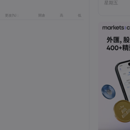
星期五
更改(%)：
開倉
高
低