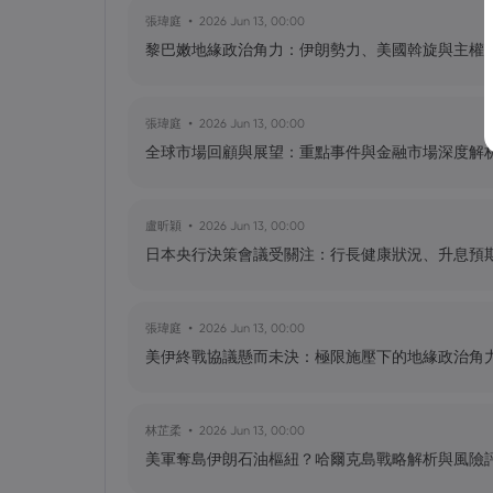
張瑋庭
2026 Jun 13, 00:00
黎巴嫩地緣政治角力：伊朗勢力、美國斡旋與主權
黃達傑
2025 Sep 23, 16:00
Fintech 股票值得關注：Nu Holdings
張瑋庭
2026 Jun 13, 00:00
全球市場回顧與展望：重點事件與金融市場深度解
黃達傑
2025 Sep 21, 16:00
QBTS 股票今天上漲 11%：D-Wave Qu
盧昕穎
2026 Jun 13, 00:00
日本央行決策會議受關注：行長健康狀況、升息預
張瑋庭
2026 Jun 13, 00:00
美伊終戰協議懸而未決：極限施壓下的地緣政治角
林芷柔
2026 Jun 13, 00:00
美軍奪島伊朗石油樞紐？哈爾克島戰略解析與風險