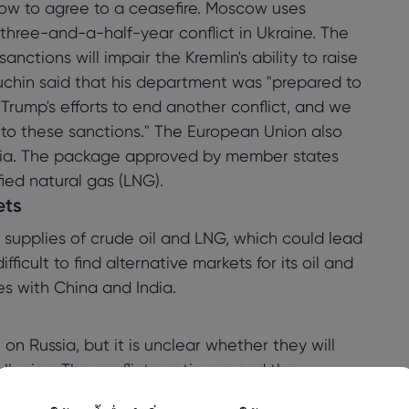
cow to agree to a ceasefire. Moscow uses
s three-and-a-half-year conflict in Ukraine. The
ctions will impair the Kremlin's ability to raise
chin said that his department was "prepared to
 Trump's efforts to end another conflict, and we
 to these sanctions." The European Union also
sia. The package approved by member states
ied natural gas (LNG).
ets
al supplies of crude oil and LNG, which could lead
fficult to find alternative markets for its oil and
ies with China and India.
n Russia, but it is unclear whether they will
Ukraine. The conflict continues, and the
s important to monitor how these events unfold