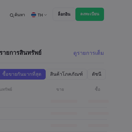
ลงทะเบียน
ล็อกอิน
ค้นหา
TH
บการเทรด
วิเคราะห์
เอกสารด้านกฎหมาย
ฟีเจอร์การเทรด
เอกสารด้านกฎหมาย
ความลึกของตลาด
English
English
English (ZA)
English (St. Vincent)
D
รายการสินทรัพย์
ดูรายการเต็ม
Dansk
Italiano
Danish
Italian
ภาษาไทย
Bahasa Melayu
Malay
Thai
िन्दी
Português
ซื้อขายกันมากที่สุด
สินค้าโภคภัณฑ์
ดัชนี
Hindi
Portuguese
่กำลังจะมาถึง
ินทรัพย์
ขาย
ซื้อ
ยุรายสัปดาห์