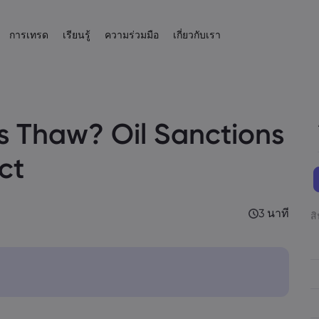
การเทรด
เรียนรู้
ความร่วมมือ
เกี่ยวกับเรา
ความสัมพันธ์
ารเทรด
ผลิตภัณฑ์
ความช่วยเหลือและการสนับสนุน
เครื่องมือการเทรด
เรียนรู้ที่จะเทรด
ข้อมูลและความปลอดภัย
ข้อมูลเกี่ยวกั
ข่าวสารและบท
IB
 ด้วย
ไซต์
คำถามที่พบบ่อย
เครื่องมือคำนวณสำหรับการเทรด CFD
อภิธานศัพท์
ความปลอดภัยบนโลกออนไลน์
การเทรด CFD
ข่าวสาร
Forex
English
หุ้น
English
s Thaw? Oil Sanctions
English (UK)
English (AU)
ศูนย์ช่วยเหลือ
เครื่องคำนวณหลักประกันของ Forex
ศูนย์การศึกษา
การเปิดเผยข้อมูลคุกกี้
รายการสินทรัพย์ CF
เว็บบินาร์
Español
Français
สินค้าโภคภัณฑ์
ดัชนี
ติดต่อฝ่ายสนับสนุน
เครื่องคำนวณกำไรจากสินค้าโภคภัณฑ์
ข้อมูลเบื้องต้นเกี่ยวกับการเทรด
เงื่อนไขการเทรด
Spanish (Spain)
French
Svenka
Tiếng việt
ct
เรื่องร้องเรียน
เครื่องคำนวณผลกำไรจาก Forex
คลังวิดีโอ
เวลาทำการเทรด
Swedish
Vietnamese
เงินคริปโต
ETFs
Tagalog
தமிழ்
ह
ปฏิทินเศรษฐกิจ
วันหมดอายุ
Tagalog
Tamil
English
ตราสารหนี้
วันหยุดทำการเทรดที
English (BVI)
3 นาที
ส
โรลโอเวอร์วันหมดอา
ook at Oil Sanctions and Ukraine's Impact