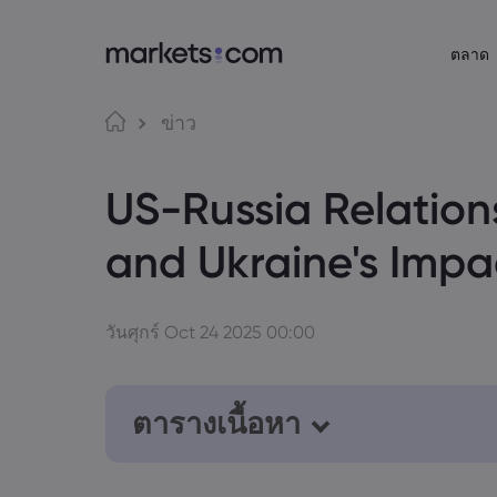
ตลาด
เกี่ยวกับ Markets.com
แพลตฟอร์มก
ภาษา
ข่าว
ทำไมต้องเทรดกับ Markets.com
แพลตฟอร์มบนเว็บ
English
English
US-Russia Relation
English (Global)
English (EU)
ข้อเสนอทั่วโลก
แอป
Deutsch
Español
กลุ่มของเรา
MT4
German
Spanish (Latam)
Nederlands
العربية
and Ukraine's Impa
รางวัลและสื่อ
MT5
Dutch
Arabic
繁體中文
简体中文
การเทรดทางสังคม
Traditional Chinese
Simplified Chinese
Bahasa Indonesia
한국어
Trading Central
Indonesian
Korean
วันศุกร์ Oct 24 2025 00:00
ตารางเนื้อหา
1. Chilling US-Russia Relations: A L