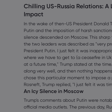
Chilling US-Russia Relations: A 
1.1 An Icy Silence in Moscow
Impact
1.2 Mixed Russian Reactions
In the wake of then-US President Donald Tr
1.3 Sanctions Pressure
Putin and the imposition of harsh sanctions
silence descended on Moscow. This sharp 
1.4 Impact of Sanctions on Energ
the two leaders was described as "very pr
President Putin. I just felt it was inappropr
1.5 Conclusion
where we have to get to (a ceasefire in Ukr
at a future time," Trump stated at the time
along very well, and then nothing happens
chose this particular moment to impose a 
Rosneft, Trump replied, "I just felt it was t
An Icy Silence in Moscow
Trump's comments about Putin were notab
official media outlets. The previous day, 