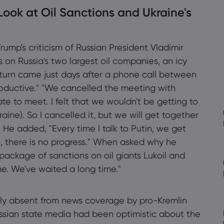
Look at Oil Sanctions and Ukraine's
ump's criticism of Russian President Vladimir
 on Russia's two largest oil companies, an icy
turn came just days after a phone call between
y Markets
oductive." "We cancelled the meeting with
iate to meet. I felt that we wouldn't be getting to
aine). So I cancelled it, but we will get together
. He added, "Every time I talk to Putin, we get
, there is no progress." When asked why he
package of sanctions on oil giants Lukoil and
ime. We've waited a long time."
ly absent from news coverage by pro-Kremlin
Russian state media had been optimistic about the