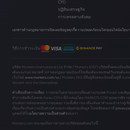
CFD
ปฏิทินเศรษฐกิจ
การเทรดทางสังคม
เอกสารด้านกฎหมาย
การเปิดเผยข้อมูลคุกกี้
ความปลอดภัยบนโลกออนไลน์
นโยบา
วิธีการชำระเงิน
บริษัท Markets International Ltd จำกัด (“Markets SVG”) บริษัทที่จดทะเบียนจั
เติมและรวม) หมวดที่ 149 ของกฎหมายฉบับแก้ไขเพิ่มเติมแห่งเซนต์วินเซนต์และเ
เว็บไซต์
www.markets.com/vc/
Markets SVG มีที่อยู่ที่จดทะเบียนตั้งอยู่ที่ S
Vincent and the Grenadines
คำเตือนถึงความเสี่ยง:
การเทรดในตลาดแลกเปลี่ยนต่างประเทศ (Forex) และสัญญาซ
ทำการตัดสินใจเทรด Forex/CFDs ที่นำเสนอโดย MARKETS.COM คุณควรพิจารณ
ประสบการณ์ของตนอย่างรอบคอบ รวมทั้งพิจารณาที่จะค้นหาคำแนะนำจากผู้เชี
เรียนเกี่ยวกับความเป็นส่วนตัวและการคุ้มครองข้อมูล โปรดติดต่อเราที่
privacy
บุคคลได้ใน
นโยบายความเป็นส่วนตัว
ของเรา
Markets.com ประกอบกิจการผ่านทางบริษัทย่อยดังต่อไปนี้: