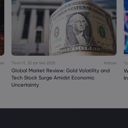
ces
วันเสาร์, 25 ตุลาคม 2025
Indices
วั
Global Market Review: Gold Volatility and
W
Tech Stock Surge Amidst Economic
I
Uncertainty