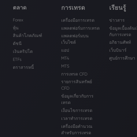
การเทรด
เรียนรู้
ตลาด
Forex
เครื่องมือการเทรด
ข่าวสาร
หุ้น
แพลตฟอร์มการเทรด
ข้อมูลเบื้องต้นเ
กับการเทรด
สินค้าโภคภัณฑ์
แพลตฟอร์มบน
เว็บไซต์
อภิธานศัพท์
ดัชนี
แอป
เว็บบินาร์
เงินคริปโต
MT4
ศูนย์การศึกษา
ETFs
MT5
ตราสารหนี้
การเทรด CFD
รายการสินทรัพย์
CFD
ข้อมูลเกี่ยวกับการ
เทรด
เงื่อนไขการเทรด
เวลาทำการเทรด
เครื่องมือคำนวณ
สำหรับการเทรด