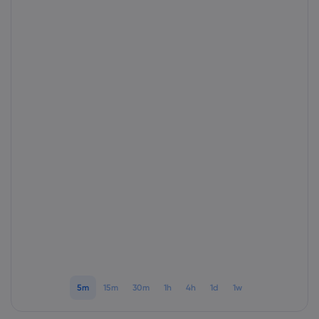
เกี่ยวกับ Markets.
ทำไมต้องเทรดกับ Ma
ความช่วยเหลือแล
ข้อเสนอทั่วโลก
คำถามที่พบบ่อย
ข้อมูลและความปล
กลุ่มของเรา
ศูนย์ช่วยเหลือ
ความปลอดภัยบนโล
เอกสารด้านกฎหม
รางวัลและสื่อ
ติดต่อฝ่ายสนับสนุน
การเปิดเผยข้อมูลคุกก
เอกสารด้านกฎหมา
เรื่องร้องเรียน
5m
15m
30m
1h
4h
1d
1w