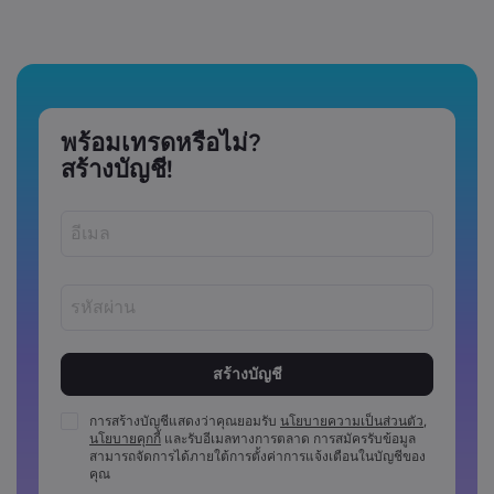
พร้อมเทรดหรือไม่?
สร้างบัญชี!
รหัสผ่านต้องมีความยาวระหว่าง 8 ถึง 15 ตัว
รหัสผ่านต้องมีอักขระตัวเลขอย่างน้อย 1 ตัว
รหัสผ่านต้องมีตัวพิมพ์ใหญ่อย่างน้อย 1 ตัว
การสร้างบัญชีแสดงว่าคุณยอมรับ
นโยบายความเป็นส่วนตัว
,
นโยบายคุกกี้
และรับอีเมลทางการตลาด การสมัครรับข้อมูล
รหัสผ่านต้องมีตัวพิมพ์เล็กอย่างน้อย 1 ตัว
สามารถจัดการได้ภายใต้การตั้งค่าการแจ้งเตือนในบัญชีของ
รหัสผ่านจะต้องประกอบด้วย ~!@#£%^&amp;*()_-
คุณ
+=:;&lt;&lt;&gt;{{,[[]?,.