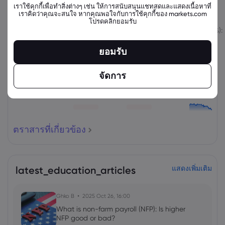
เราใช้คุกกี้เพื่อทำสิ่งต่างๆ เช่น ให้การสนับสนุนแชทสดและแสดงเนื้อหาที่
ตราสารที่เกี่ยวข้อง
เราคิดว่าคุณจะสนใจ หากคุณพอใจกับการใช้คุกกี้ของ markets.com
โปรดคลิกยอมรับ
สินทรัพย์
ขาย
ซื้อ
เปลี่ยนแปลง (%):
ยอมรับ
จัดการ
ตราสารที่เกี่ยวข้อง
latest_education_articles
แสดงเพิ่มเติม
Ghko B
2025 Oct 26, 16:00
What is non-farm payroll (NFP): Is higher
NFP good or bad?