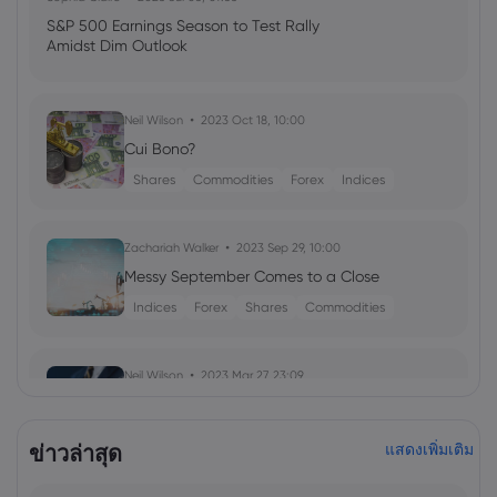
S&P 500 Earnings Season to Test Rally
Amidst Dim Outlook
Neil Wilson
2023 Oct 18, 10:00
Cui Bono?
Shares
Commodities
Forex
Indices
Zachariah Walker
2023 Sep 29, 10:00
Messy September Comes to a Close
Indices
Forex
Shares
Commodities
Neil Wilson
2023 Mar 27, 23:09
Stocks Tick Up, Yields Firm
Shares
ข่าวล่าสุด
แสดงเพิ่มเติม