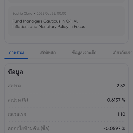
Sophia Claire
2025 Oct 25, 00:00
Fund Managers Cautious in Q4: AI,
Inflation, and Monetary Policy in Focus
Emma Rose
2025 Oct 25, 00:00
ภาพรวม
สถิติหลัก
ข้อมูลเจาะลึก
เกี่ยวกับเรา
US Government Shutdown Threatens
October Inflation Data Release
ข้อมูล
Sophia Claire
2025 Oct 24, 00:00
สเปรด
2.32
US-EU Relations: Russia Sanctions Unite
Despite Trade Tensions
สเปรด (%)
0.6137 %
Emma Rose
2025 Oct 24, 00:00
เลเวอเรจ
1:10
BOJ Warns of Japan Stock Market
Overheating, U.S. Trade Policy Risk
ดอกเบี้ยข้ามคืน (ซื้อ)
-0.0597 %