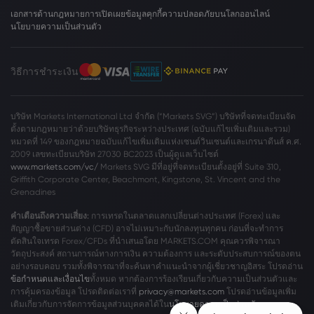
เอกสารด้านกฎหมาย
การเปิดเผยข้อมูลคุกกี้
ความปลอดภัยบนโลกออนไลน์
นโยบายความเป็นส่วนตัว
วิธีการชำระเงิน
บริษัท Markets International Ltd จำกัด (“Markets SVG”) บริษัทที่จดทะเบียนจัด
ตั้งตามกฎหมายว่าด้วยบริษัทธุรกิจระหว่างประเทศ (ฉบับแก้ไขเพิ่มเติมและรวม)
หมวดที่ 149 ของกฎหมายฉบับแก้ไขเพิ่มเติมแห่งเซนต์วินเซนต์และเกรนาดีนส์ ค.ศ.
2009 เลขทะเบียนบริษัท 27030 BC2023 เป็นผู้ดูแลเว็บไซต์
www.markets.com/vc/
Markets SVG มีที่อยู่ที่จดทะเบียนตั้งอยู่ที่ Suite 310,
Griffith Corporate Center, Beachmont, Kingstone, St. Vincent and the
Grenadines
คำเตือนถึงความเสี่ยง:
การเทรดในตลาดแลกเปลี่ยนต่างประเทศ (Forex) และ
สัญญาซื้อขายส่วนต่าง (CFD) อาจไม่เหมาะกับนักลงทุนทุกคน ก่อนที่จะทำการ
ตัดสินใจเทรด Forex/CFDs ที่นำเสนอโดย MARKETS.COM คุณควรพิจารณา
วัตถุประสงค์ สถานการณ์ทางการเงิน ความต้องการ และระดับประสบการณ์ของตน
อย่างรอบคอบ รวมทั้งพิจารณาที่จะค้นหาคำแนะนำจากผู้เชี่ยวชาญอิสระ โปรดอ่าน
ข้อกำหนดและเงื่อนไข
ทั้งหมด หากต้องการร้องเรียนเกี่ยวกับความเป็นส่วนตัวและ
การคุ้มครองข้อมูล โปรดติดต่อเราที่
privacy@markets.com
โปรดอ่านข้อมูลเพิ่ม
เติมเกี่ยวกับการจัดการข้อมูลส่วนบุคคลได้ใน
นโยบายความเป็นส่วนตัว
ของเรา