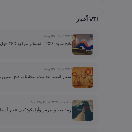
VTI أخبار
2026 Aug 05, 16:04
نتائج سابك 2026: الخسائر تتراجع 80% فهل بدأ التعافي؟
2026 Aug 05, 16:03
أسعار النفط بعد تقدم محادثات فتح مضيق هرم
2026 Aug 05, 16:02
Salma
أزمة مضيق هرمز وأرامكو: كيف تتغير أسعار 