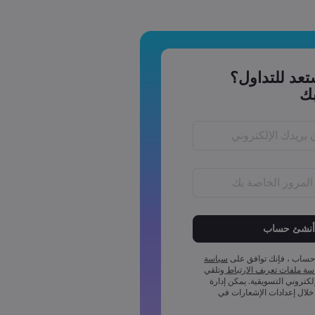
عد للتداول؟
ك
يجب أن يكون طول كلمة المرور ما بين 6 إلى 15
لمة المرور رمز عددي واحد على
حساب ، فإنك توافق على
سياسة
لمة المرور رمز واحد بأحرف كبيرة
ة ملفات تعريف الارتباط
وتلقي
إلكتروني التسويقية. يمكن إدارة
لمة المرور رمز واحد بأحرف صغيرة
خلال إعدادات الإشعارات في
لمة المرور أحد هذه الرموز ~!@#£