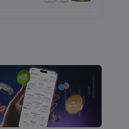
العملات المشفرة
2026 Aug 04, 16:04
Salma
سهم SpaceX يتراجع رغم نمو الإيرادات 92%.. ما توقعات SPCX بعد فك الحظر؟
الأسهم
2026 Aug 04, 16:03
Salma
أسعار الذهب في الإمارات والسعودية – 5 أغسطس （XAU/USD）2026
السلع
2026 Aug 04, 16:03
Salma
آمال توسيع المرور عبر مضيق هرمز تضغط على النف
السلع