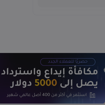
ط.. هل يختبر برنت 75 دولاراً؟