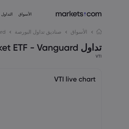
الأسواق
التداول
عن Markets.com
منصات التداول
المنتجات
لغة
الأسواق
صناديق تداول البورصة
ard
منصة الويب
لماذا Markets.com؟
تداول Total Stock Market ETF - Vanguard
English
English
الأسهم
English (EU)
English (Global)
التطبيق
العروض العالمية
Español
Deutsch
VTI
مؤشرات الأسهم
MT4
مجموعتنا
Spanish (Latam)
German
العربية
Nederlands
MT5
الجوائز والأخبار الإعلامية
صناديق تداول ال
Arabic
Dutch
简体中文
繁體中文
Simplified Chinese
Traditional Chinese
VTI live chart
한국어
Bahasa Indonesia
Korean
Indonesian