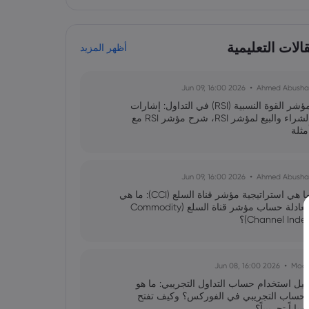
لات التعليمية
أظهر المزيد
2026 Jun 09, 16:00
Ahmed Abusha
مؤشر القوة النسبية (RSI) في التداول: إشارات
الشراء والبيع لمؤشر RSI، شرح مؤشر RSI مع
مثلة
2026 Jun 09, 16:00
Ahmed Abusha
ما هي استراتيجية مؤشر قناة السلع (CCI): ما هي
معادلة حساب مؤشر قناة السلع (Commodity
Channel Inde)؟
2026 Jun 08, 16:00
Moo
ليل استخدام حساب التداول التجريبي: ما هو
لحساب التجريبي في الفوركس؟ وكيف تفتح
ساباً تجريبياً؟