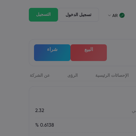
التسجيل
تسجيل الدخول
AR
جيل الخروج
الحزمة القانونية
وق
لحزمة القانونية
English
English
البيع
شراء
English (St. Vincent)
English (ZA)
Italiano
Dansk
Italian
Danish
ภาษาไทย
Bahasa Melayu
Thai
Malay
हिन्दी
الإحصائات الرئيسية
الرؤى
Português
عن الشركة
Portuguese
Hindi
ي
2.32
0.6138 %