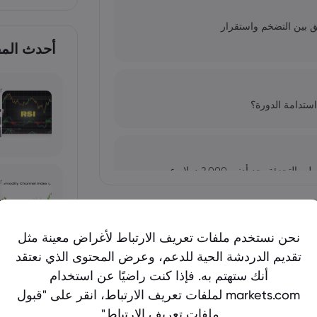
ق بين التضخم واستقرار
أحدث المقا
r
استدامة الدورة؟
أ
سهم سبيس إكس (spacex) متاح الآن لمتداولي التجزئة بحد أدنى 2,000 دولار عبر
r
أظهر المزيد
x
نحن نستخدم ملفات تعريف الارتباط لأغراض معينة مثل
 سعر سهم سبايس إكس (SpaceX ) اليوم: خطط الاكتتاب العام الأولي تستهدف
تقديم الدردشة الحية للدعم، وعرض المحتوى الذي نعتقد
n
أنك ستهتم به. فإذا كنت راضيًا عن استخدام
د
markets.com لملفات تعريف الارتباط، انقر على "قبول
ا
ملفات تعريف الارتباط".
ح