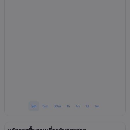
เกี่ยวกับ Markets.
ทำไมต้องเทรดกับ Ma
ความช่วยเหลือแล
ข้อเสนอทั่วโลก
คำถามที่พบบ่อย
ข้อมูลและความปล
กลุ่มของเรา
ศูนย์ช่วยเหลือ
ความปลอดภัยบนโล
เอกสารด้านกฎหม
รางวัลและสื่อ
ติดต่อฝ่ายสนับสนุน
การเปิดเผยข้อมูลคุกก
เอกสารด้านกฎหมา
เรื่องร้องเรียน
5m
15m
30m
1h
4h
1d
1w