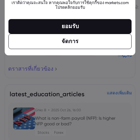
เราคิดว่าคุณจะสนใจ หากคุณพอใจกับการใช้คุกกี้ของ markets.com
สินทรัพย์
ขาย
ซื้อ
เปลี่ยนแปลง (%):
โปรดคลิกยอมรับ
ยอมรับ
จัดการ
ตราสารที่เกี่ยวข้อง
latest_education_articles
แสดงเพิ่มเติม
Ghko B
2025 Oct 26, 16:00
What is non-farm payroll (NFP): Is higher
NFP good or bad?
Stocks
Forex