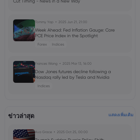
Cut Timing - News in a New Way
Tommy Yap
2025 Jun 21, 21:00
Week Ahead: Fed Inflation Gauge: Core
PCE Price Index in the Spotlight
Forex
Indices
Frances Wang
2025 Mar 13, 16:00
Dow Jones futures decline following a
Nasdaq rally led by Tesla and Nvidia
Indices
Frances Wang
2025 Feb 17, 16:00
SP 500 index today: Tech Giants
ข่าวล่าสุด
แสดงเพิ่มเติม
Bounce Back After AI Disruption
Indices
Ava Grace
2025 Oct 25, 00:00