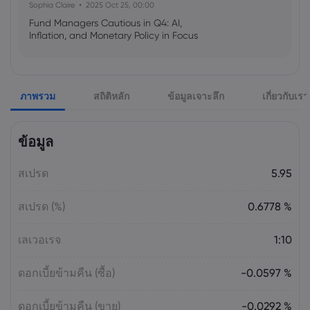
Sophia Claire
2025 Oct 25, 00:00
Fund Managers Cautious in Q4: AI,
Inflation, and Monetary Policy in Focus
Emma Rose
2025 Oct 25, 00:00
ภาพรวม
สถิติหลัก
ข้อมูลเจาะลึก
เกี่ยวกับเรา
US Government Shutdown Threatens
October Inflation Data Release
ข้อมูล
Sophia Claire
2025 Oct 24, 00:00
สเปรด
5.95
US-EU Relations: Russia Sanctions Unite
Despite Trade Tensions
สเปรด (%)
0.6778 %
Emma Rose
2025 Oct 24, 00:00
เลเวอเรจ
1:10
BOJ Warns of Japan Stock Market
Overheating, U.S. Trade Policy Risk
ดอกเบี้ยข้ามคืน (ซื้อ)
-0.0597 %
ดอกเบี้ยข้ามคืน (ขาย)
-0.0292 %