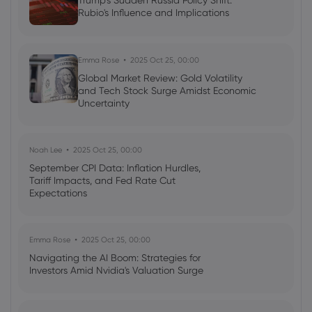
Trump's Sudden Russia Policy Shift:
Rubio's Influence and Implications
Dyogenes Diniz
2024 Dec 17, 16:00
Morning Note: Markets Brace for Inflation
Data and FED Rate Decision
Emma Rose
2025 Oct 25, 00:00
EUR
Forex
Morning Note
Global Market Review: Gold Volatility
and Tech Stock Surge Amidst Economic
Uncertainty
Noah Lee
2025 Oct 25, 00:00
September CPI Data: Inflation Hurdles,
Tariff Impacts, and Fed Rate Cut
Expectations
Emma Rose
2025 Oct 25, 00:00
Navigating the AI Boom: Strategies for
Investors Amid Nvidia's Valuation Surge