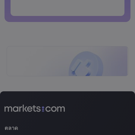
รหัสผ่านห้ามประกอบด้วยตัวอักษรที่ไม่ใช่ตัวอักษรละติน
รหัสผ่านห้ามประกอบด้วยช่องว่าง
ตลาด