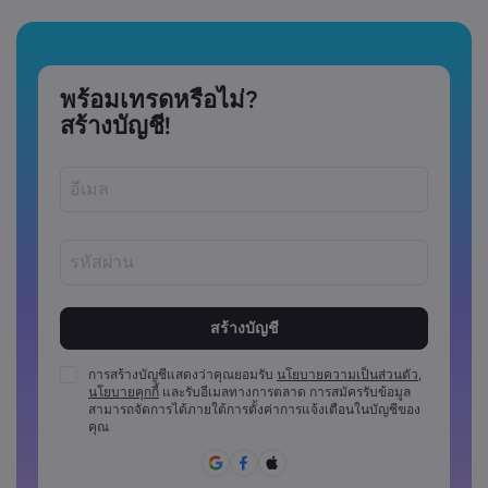
พร้อมเทรดหรือไม่?
สร้างบัญชี!
รหัสผ่านต้องมีความยาวระหว่าง 8 ถึง 15 ตัว
รหัสผ่านต้องมีอักขระตัวเลขอย่างน้อย 1 ตัว
รหัสผ่านต้องมีตัวพิมพ์ใหญ่อย่างน้อย 1 ตัว
การสร้างบัญชีแสดงว่าคุณยอมรับ
นโยบายความเป็นส่วนตัว
,
นโยบายคุกกี้
และรับอีเมลทางการตลาด การสมัครรับข้อมูล
รหัสผ่านต้องมีตัวพิมพ์เล็กอย่างน้อย 1 ตัว
สามารถจัดการได้ภายใต้การตั้งค่าการแจ้งเตือนในบัญชีของ
รหัสผ่านจะต้องประกอบด้วย ~!@#£%^&amp;*()_-
คุณ
+=:;&lt;&lt;&gt;{{,[[]?,.
ไม่สามารถใช้รหัสผ่านที่คาดเดาง่าย