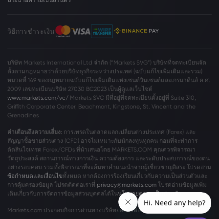
วิธีการชำระเงิน
บริษัท Markets International Ltd จำกัด (“Markets SVG”) บริษัทที่จดทะเบียนจัด
ตั้งตามกฎหมายว่าด้วยบริษัทธุรกิจระหว่างประเทศ (ฉบับแก้ไขเพิ่มเติมและรวม)
หมวดที่ 149 ของกฎหมายฉบับแก้ไขเพิ่มเติมแห่งเซนต์วินเซนต์และเกรนาดีนส์ ค.ศ.
2009 เลขทะเบียนบริษัท 27030 BC2023 เป็นผู้ดูแลเว็บไซต์
www.markets.com/vc/
Markets SVG มีที่อยู่ที่จดทะเบียนตั้งอยู่ที่ Suite 310,
Griffith Corporate Center, Beachmont, Kingstone, St. Vincent and the
Grenadines
คำเตือนถึงความเสี่ยง:
การเทรดในตลาดแลกเปลี่ยนต่างประเทศ (Forex) และ
สัญญาซื้อขายส่วนต่าง (CFD) อาจไม่เหมาะกับนักลงทุนทุกคน ก่อนที่จะทำการ
ตัดสินใจเทรด Forex/CFDs ที่นำเสนอโดย MARKETS.COM คุณควรพิจารณา
วัตถุประสงค์ สถานการณ์ทางการเงิน ความต้องการ และระดับประสบการณ์ของตน
อย่างรอบคอบ รวมทั้งพิจารณาที่จะค้นหาคำแนะนำจากผู้เชี่ยวชาญอิสระ โปรดอ่าน
ข้อกำหนดและเงื่อนไข
ทั้งหมด หากต้องการร้องเรียนเกี่ยวกับความเป็นส่วนตัวและ
การคุ้มครองข้อมูล โปรดติดต่อเราที่
privacy@markets.com
โปรดอ่านข้อมูลเพิ่ม
เติมเกี่ยวกับการจัดการข้อมูลส่วนบุคคลได้ใน
นโยบายความเป็นส่วนตัว
ของเรา
Markets.com ประกอบกิจการผ่านทางบริษัทย่อยดังต่อไปนี้: