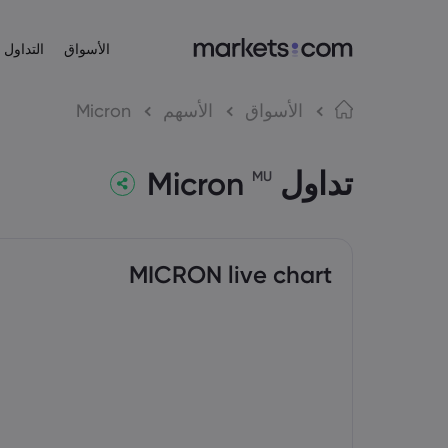
الأسواق
التداول
عن Markets.com
منصات التداول
المنتجات
لغة
الأسواق
الأسهم
Micron
منصة الويب
لماذا Markets.com؟
English
English
الأسهم
تداول Micron
English (EU)
English (Global)
التطبيق
العروض العالمية
MU
Español
Deutsch
مؤشرات الأسهم
MT4
مجموعتنا
Spanish (Latam)
German
العربية
Nederlands
MT5
الجوائز والأخبار الإعلامية
صناديق تداول ال
Arabic
Dutch
简体中文
繁體中文
Simplified Chinese
Traditional Chinese
MICRON live chart
한국어
Bahasa Indonesia
Korean
Indonesian