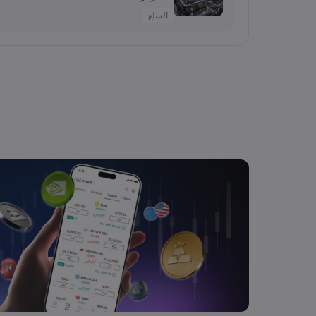
السلع
2026 Aug 05, 16:03
Salma
سهم سابك للمغذيات عند 121.30 ريال.. هل تدعمه التوزيعات بعد تراجع الأرباح 64%؟
الأسهم
2026 Aug 05, 16:02
Salma
سعر اليورو مقابل الليرة التركية اليوم: EUR/TRY قرب 55.05 ليرة.. هل يتجاوز 56؟
2026 Aug 05, 16:02
Salma
أسعار الذهب اليوم: XAU/USD يقترب من 4,300 دولار.. هل يستمر الصعود؟
السلع