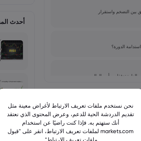
ق بين التضخم واستقرار
أحدث المقا
r
استدامة الدورة؟
أ
Ope و Anthropic من الاكتتاب العام: تدفقات رأس المال
r
أظهر المزيد
x
نحن نستخدم ملفات تعريف الارتباط لأغراض معينة مثل
هم المدفوعة بالذكاء
تقديم الدردشة الحية للدعم، وعرض المحتوى الذي نعتقد
n
أنك ستهتم به. فإذا كنت راضيًا عن استخدام
أسعار الذهب اليوم: XAU/USD يرتفع إلى 4,293.24 دولاراً.. هل يخترق الذهب حاجز
د
markets.com لملفات تعريف الارتباط، انقر على "قبول
ا
ملفات تعريف الارتباط".
ح