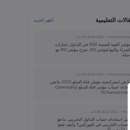
لات التعليمية
أظهر المزيد
2026 Jun 09, 16:00
Ahmed Abusha
مؤشر القوة النسبية (RSI) في التداول: إشارات
الشراء والبيع لمؤشر RSI، شرح مؤشر RSI مع
مثلة
2026 Jun 09, 16:00
Ahmed Abusha
ما هي استراتيجية مؤشر قناة السلع (CCI): ما هي
معادلة حساب مؤشر قناة السلع (Commodity
Channel Inde)؟
2026 Jun 08, 16:00
Moo
ليل استخدام حساب التداول التجريبي: ما هو
لحساب التجريبي في الفوركس؟ وكيف تفتح
ساباً تجريبياً؟