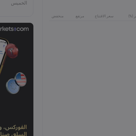
الخميس
ر (%)
سعر الاقتتاح
مرتفع
منخفض