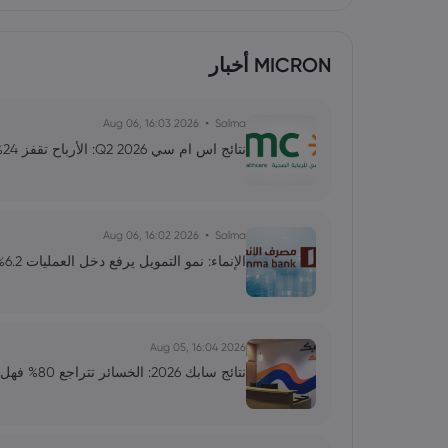
MICRON أخبار
2026 Aug 06, 16:03
Salma
نتائج اس ام سي Q2 2026: الأرباح تقفز 24% فما توقعات النمو؟
2026 Aug 06, 16:02
Salma
الإنماء: نمو التمويل يرفع دخل العمليات 6.2%.. لماذا تباطأت أرباح الربع الثاني؟
2026 Aug 05, 16:04
نتائج سابك 2026: الخسائر تتراجع 80% فهل بدأ التعافي؟