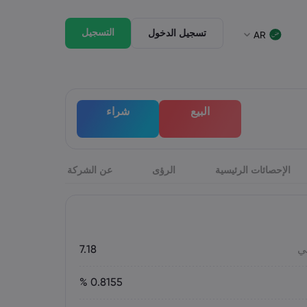
التسجيل
تسجيل الدخول
AR
جيل الخروج
الحزمة القانونية
وق
لحزمة القانونية
English
English
البيع
شراء
English (St. Vincent)
English (ZA)
Italiano
Dansk
Italian
Danish
ภาษาไทย
Bahasa Melayu
Thai
Malay
हिन्दी
الإحصائات الرئيسية
الرؤى
Português
عن الشركة
Portuguese
Hindi
ي
7.18
0.8155 %