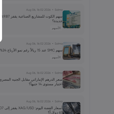
فيدليتي
2026 Aug 06, 16:02
Salma
جديدة؟
محمد
2026 Jun 04, 00:00
الأسهم
السوق المالي: شهية المخاطرة تتفوق على المخاوف، وسي
2026 Aug 06, 16:02
Salma
محمد
2026 Jun 03, 00:00
سهم SMC عند 15 ريالاً رغم نمو الأرباح 24%.. هل يبدأ سهم 4019 التعافي؟
أنثروبيك تتقدم لإدراج عام أولي: عملاق الذكاء الاصطنا
الأسهم
2026 Aug 06, 16:02
Salma
اختبار مستوى 14 جنيهاً؟
2026 Aug 06, 16:02
Salma
65 دولاراً؟