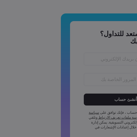
عد للتداول؟
ك
يجب أن يكون طول كلمة المرور ما بين 6 إلى 15
لمة المرور رمز عددي واحد على
حساب ، فإنك توافق على
سياسة
لمة المرور رمز واحد بأحرف كبيرة
ة ملفات تعريف الارتباط
وتلقي
إلكتروني التسويقية. يمكن إدارة
لمة المرور رمز واحد بأحرف صغيرة
خلال إعدادات الإشعارات في
لمة المرور أحد هذه الرموز ~!@#£