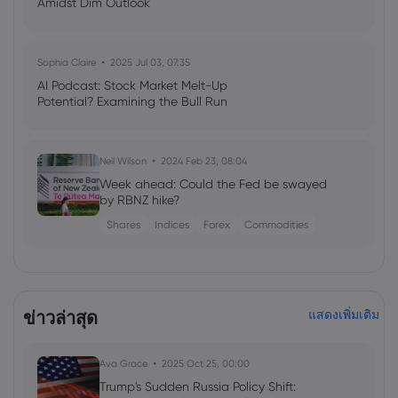
Amidst Dim Outlook
Sophia Claire
2025 Jul 03, 07:35
AI Podcast: Stock Market Melt-Up
Potential? Examining the Bull Run
Neil Wilson
2024 Feb 23, 08:04
Week ahead: Could the Fed be swayed
by RBNZ hike?
Shares
Indices
Forex
Commodities
ข่าวล่าสุด
แสดงเพิ่มเติม
Ava Grace
2025 Oct 25, 00:00
Trump's Sudden Russia Policy Shift: