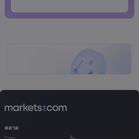
รหัสผ่านห้ามประกอบด้วยช่องว่าง
ตลาด
Forex
หุ้น