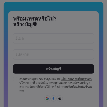
พร้อมเทรดหรือไม่?
สร้างบัญชี!
รหัสผ่านต้องมีความยาวระหว่าง 8 ถึง 15 ตัว
รหัสผ่านต้องมีอักขระตัวเลขอย่างน้อย 1 ตัว
รหัสผ่านต้องมีตัวพิมพ์ใหญ่อย่างน้อย 1 ตัว
การสร้างบัญชีแสดงว่าคุณยอมรับ
นโยบายความเป็นส่วนตัว
,
นโยบายคุกกี้
และรับอีเมลทางการตลาด การสมัครรับข้อมูล
รหัสผ่านต้องมีตัวพิมพ์เล็กอย่างน้อย 1 ตัว
สามารถจัดการได้ภายใต้การตั้งค่าการแจ้งเตือนในบัญชีของ
รหัสผ่านจะต้องประกอบด้วย ~!@#£%^&amp;*()_-
คุณ
+=:;&lt;&lt;&gt;{{,[[]?,.
ไม่สามารถใช้รหัสผ่านที่คาดเดาง่าย
รหัสผ่านห้ามประกอบด้วยตัวอักษรที่ไม่ใช่ตัวอักษรละติน