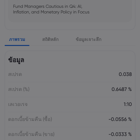
Fund Managers Cautious in Q4: AI,
Inflation, and Monetary Policy in Focus
Emma Rose
2025 Oct 25, 00:00
ภาพรวม
สถิติหลัก
ข้อมูลเจาะลึก
US Government Shutdown Threatens
October Inflation Data Release
ข้อมูล
Sophia Claire
2025 Oct 24, 00:00
สเปรด
0.038
US-EU Relations: Russia Sanctions Unite
Despite Trade Tensions
สเปรด (%)
0.6487 %
Emma Rose
2025 Oct 24, 00:00
เลเวอเรจ
1:10
BOJ Warns of Japan Stock Market
Overheating, U.S. Trade Policy Risk
ดอกเบี้ยข้ามคืน (ซื้อ)
-0.0556 %
ดอกเบี้ยข้ามคืน (ขาย)
-0.0333 %