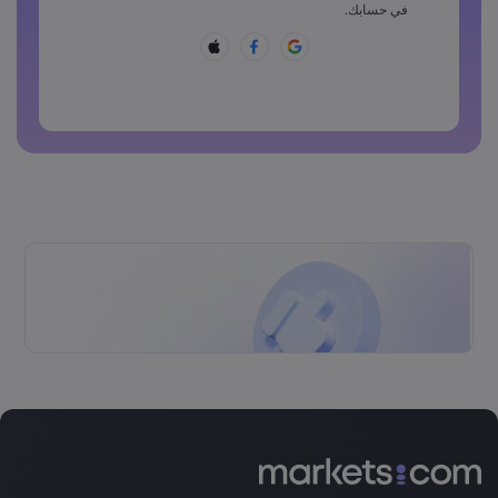
يجب أن تتضمن كلمة المرور أحد هذه الرموز ~!@#£%^&amp;*
في حسابك.
()_-+=:;&lt;&gt;{,[]?,.
لا يمكن أن تكون كلمة المرور شائعة الاستخدام
لا يمكن أن تتضمن كلمة المرور حروفًا غير لاتينية
لا يمكن أن تتضمن كلمة المرور مسافات