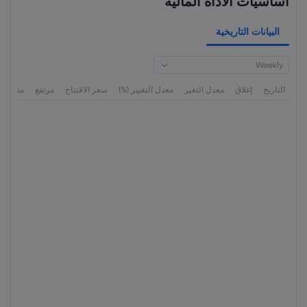
أساسيات الأداة المالية
البيانات التاريخية
Weekly
التاريخ
إغلاق
معدل التغير
معدل التغيير (%)
سعر الاقتتاح
مرتفع
منخفض