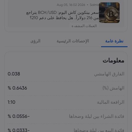
2026 Aug 05, 16:02
Salma
سعر بيتكوين كاش اليوم: BCH/USD يتراجع
من 216 دولاراً.. هل يحافظ على دعم 210؟
العملات المشفرة
نظرة عامة
الإحصائات الرئيسية
الرؤى
2026 Aug 04, 16:04
Salma
سهم SpaceX يتراجع رغم نمو الإيرادات 92%..
ما توقعات SPCX بعد فك الحظر؟
معلومات
الأسهم
الفارق الهامشي
0.038
2026 Aug 04, 16:03
Salma
الهامش (%)
0.6436 %
أسعار الذهب في الإمارات والسعودية – 5
أغسطس （XAU/USD）2026
الرافعة المالية
1:10
السلع
فائدة الشراء بين ليلة وضحاها
-0.0556 %
2026 Aug 04, 16:03
Salma
فائدة البيع بين ليلة وضحاها
-0.0333 %
آمال توسيع المرور عبر مضيق هرمز تضغط