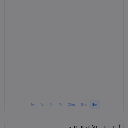
1w
1d
4h
1h
30m
15m
5m