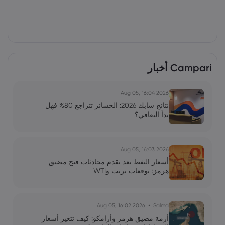
Campari أخبار
2026 Aug 05, 16:04
نتائج سابك 2026: الخسائر تتراجع 80% فهل
بدأ التعافي؟
2026 Aug 05, 16:03
أسعار النفط بعد تقدم محادثات فتح مضيق
هرمز: توقعات برنت وWTI
2026 Aug 05, 16:02
Salma
أزمة مضيق هرمز وأرامكو: كيف تتغير أسعار