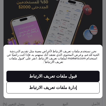
نحن نستخدم ملفات تعريف الارتباط لأغراض معينة مثل تقديم الدردشة
الحية للدعم، وعرض المحتوى الذي نعتقد أنك ستهتم به. فإذا كنت راضيًا عن
استخدام markets.com لملفات تعريف الارتباط، انقر على "قبول ملفات
تعريف الارتباط".
قبول ملفات تعريف الارتباط
إدارة ملفات تعريف الارتباط
أدوات مالية ذات صلة
الأصل
البيع
شراء
معدل التغيير (%)