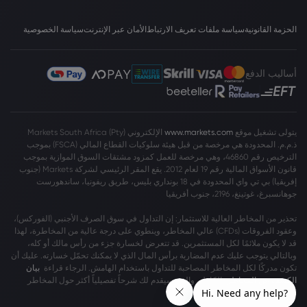
الحزمة القانونية
سياسة ملفات تعريف الارتباط
الأمان عبر الإنترنت
سياسة الخصوصية
أساليب الدفع
يتولى تشغيل موقع
www.markets.com
الإلكتروني Markets South Africa (Pty)
ذ.م.م. المحدودة هي مرخصة من قبل هيئة سلوكيات القطاع المالي (FSCA) بموجب
الترخيص رقم 46860، وهي مرخصة للعمل كمزود مشتقات السوق الموازية بموجب
قانون الأسواق المالية رقم 19 لعام 2012. يقع المقر الرئيسي لشركة Markets (جنوب
إفريقيا) بي تي واي المحدودة في 18 بونداري بليس، طريق ريفونيا، ساندهورست
جوهانسبرغ، غوتينغ، 2196، جنوب أفريقيا
تحذير من المخاطر العالية للاستثمار: إن التداول في سوق الصرف الأجنبي (الفوركس)،
وعقود الفروقات (CFDs) عالي المخاطر، وينطوي على درجة عالية من المخاطرة، لهذا
قد لا يكون ملائمًا لكل المستثمرين. قد تتعرض لخسارة جزء من رأس مالك أو كله،
وبالتالي يتوجب عليك عدم المضاربة برأس المال الذي لا يمكنك تحمّل خسارته. عليك أن
تكون مدركًا لكل المخاطر المصاحبة للتداول باستخدام الهامش. الرجاء قراءة
بيان
الكشف عن المخاطر
بالكامل، والذي سيقدم لك شرحاً تفصيلياً أكثر حول المخاطر
المشمولة.