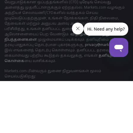
வேறுபாடுக்கான ஒப்பந்தங்களில் (CFD) டிரேடிங் செய்வது
அனைத்து முதலீட்டாளருக்கும் ஏற்றதல்ல. Markets.com வழங்கும்
அந்நியச் செலாவணி/CFDகளில் வர்த்தகம் செய்ய
முடிவெடுப்பதற்குமுன், உங்கள் நோக்கங்கள், நிதி நிலைமை,
தேவைகள் மற்றும் அனுபவ அளவு ஆகியவற்றைக் கவனமாகப்
பரிசீலித்து, உங்கள் தனிப்பட்ட துறைசார் நிபுணரின்
ஆலோசனையைப் பெற வேண்டும்.
விதிமுறைகள் மற்றும்
நிபந்தனைகளை
முழுமையாகப் படிக்கவும். தனியுரிமை மற்றும்
தரவு பாதுகாப்பு தொடர்பான புகார்களுக்கு,
privacy@markets.com
இல் எங்களைத் தொடர்பு கொள்ளவும். தனிப்பட்ட தரவைக்
கையாள்வது பற்றிய கூடுதல் தகவலுக்கு, எங்கள்
தனியுரிமைக்
கொள்க
ையை வாசிக்கவும்.
Markets.com பின்வரும் துணை நிறுவனங்கள் மூலம்
செயல்படுகிறது:
Safecap முதலீடுகள் லிமிடெட் சைப்ரஸ் பத்திரங்கள் மற்றும்
பரிவர்த்தனை ஆணையத்தால் ("CySEC") உரிமம் எண். 092/08.
SAFECAP சைப்ரஸ் குடியரசில் நிறுவனத்தின் எண் ε186196 இன் கீழ்
இணைக்கப்பட்டுள்ளது.
Markets (தென்னாப்பிரிக்கா) பிரைவேட் லிமிடெட் ஆனது உரிம
எண் 46860 இன் கீழ் நிதித் துறை நடத்தை ஆணையத்தால் ("FSCA")
கட்டுப்படுத்தப்படுகிறது. மேலும் 2012 ஆம் ஆண்டின் நிதிச்
சந்தைகள் சட்ட எண் 19 இன் படி, ஒரு ஓவர்-தி-கவுண்டர்