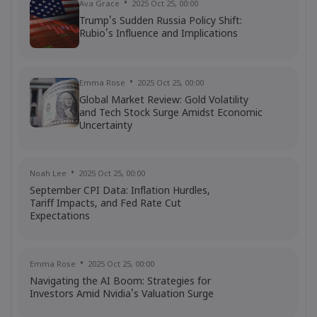
Ava Grace
2025 Oct 25, 00:00
Top stocks of 2020
Trump's Sudden Russia Policy Shift:
Rubio's Influence and Implications
Emma Rose
2025 Oct 25, 00:00
Global Market Review: Gold Volatility
and Tech Stock Surge Amidst Economic
Uncertainty
Noah Lee
2025 Oct 25, 00:00
September CPI Data: Inflation Hurdles,
Tariff Impacts, and Fed Rate Cut
Expectations
Emma Rose
2025 Oct 25, 00:00
Navigating the AI Boom: Strategies for
Investors Amid Nvidia's Valuation Surge