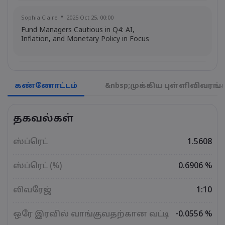
Sophia Claire
2025 Oct 25, 00:00
Fund Managers Cautious in Q4: AI,
Inflation, and Monetary Policy in Focus
Emma Rose
2025 Oct 25, 00:00
US Government Shutdown Threatens
கண்ணோட்டம்
&nbsp;முக்கிய புள்ளிவிவரங்
October Inflation Data Release
தகவல்கள்
Sophia Claire
2025 Oct 24, 00:00
US-EU Relations: Russia Sanctions Unite
ஸ்ப்ரெட்
1.5608
Despite Trade Tensions
ஸ்ப்ரெட் (%)
0.6906 %
Emma Rose
2025 Oct 24, 00:00
லிவரேஜ்
1:10
BOJ Warns of Japan Stock Market
Overheating, U.S. Trade Policy Risk
ஒரே இரவில் வாங்குவதற்கான வட்டி
-0.0556 %