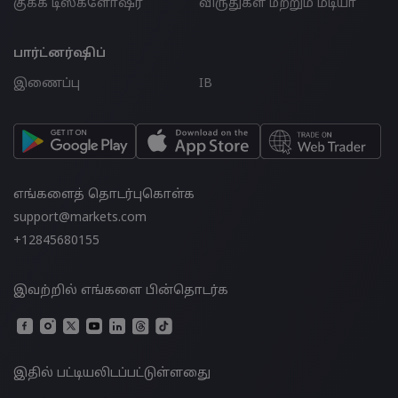
குக்கீ டிஸ்க்ளோஷர்
விருதுகள் மற்றும் மீடியா
பார்ட்னர்ஷிப்
இணைப்பு
IB
எங்களைத் தொடர்புகொள்க
support@markets.com
+12845680155
இவற்றில் எங்களை பின்தொடர்க
இதில் பட்டியலிடப்பட்டுள்ளதுை