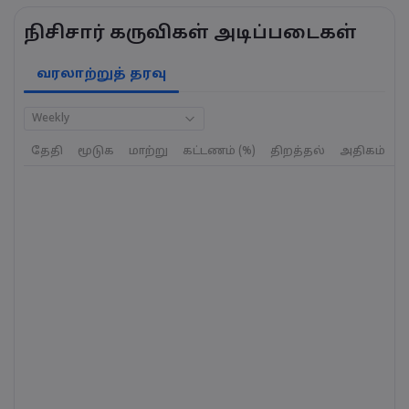
நிசிசார் கருவிகள் அடிப்படைகள்
வரலாற்றுத் தரவு
Weekly
தேதி
மூடுக
மாற்று
கட்டணம் (%)
திறத்தல்
அதிகம்
க