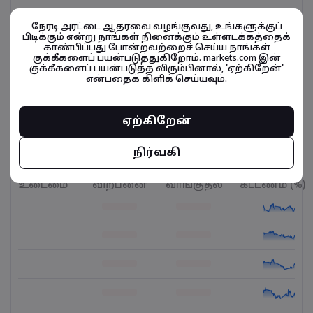
புதன்
11:04-15:29
நேரடி அரட்டை ஆதரவை வழங்குவது, உங்களுக்குப்
பிடிக்கும் என்று நாங்கள் நினைக்கும் உள்ளடக்கத்தைக்
காண்பிப்பது போன்றவற்றைச் செய்ய நாங்கள்
வெள்ளி
07:02-10:59
குக்கீகளைப் பயன்படுத்துகிறோம். markets.com இன்
குக்கீகளைப் பயன்படுத்த விரும்பினால், 'ஏற்கிறேன்'
என்பதைக் கிளிக் செய்யவும்.
வெள்ளி
11:04-15:29
ஏற்கிறேன்
நிர்வகி
நிதிசார் கருவிகள் தொடர்பானவை
உடைமை
விற்பனை
வாங்குதல்
கட்டணம் (%)