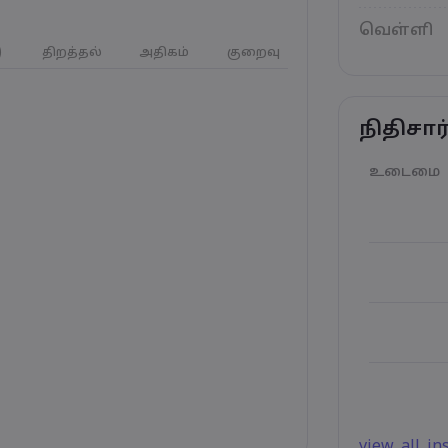
வெள்ளி
)
திறத்தல்
அதிகம்
குறைவு
நிதிசா
உடைமை
view_all_i