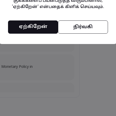
குக்கீகளைப் பயன்படுத்த விரும்பினால்,
'ஏற்கிறேன்' என்பதைக் கிளிக் செய்யவும்.
mpacts, and Fed Rate Cut
ஏற்கிறேன்
நிர்வகி
s Amid Nvidia's Valuation
d Monetary Policy in
flation Data Release