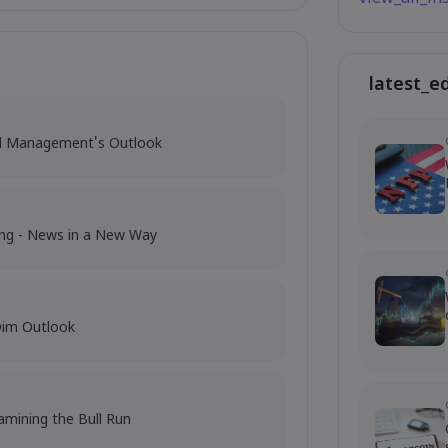
latest_e
al Management's Outlook
ing - News in a New Way
Dim Outlook
amining the Bull Run