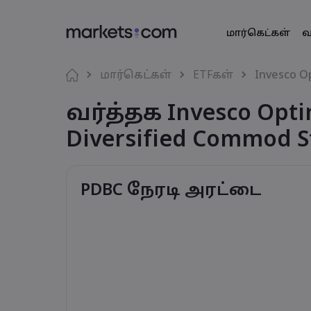
மார்கெட்கள்
வ
வர்த்தகத் தள
Markets.co
தயாரிப்ப
மொழி
மார்கெட்கள்
ETFகள்
Invesco O
இணைய தளம்
எதற்காக marke
வர்த்தக Invesco Opt
English
English
அந்நிய ச
English (Global)
English (EU)
செயலி
உலகளாவிய 
Deutsch
Español
Diversified Commod S
வியாபாரச் ச
MT4
எங்கள் குழுமம
German
Spanish (Latam)
Nederlands
العربية
MT5
விருதுகள் மற்
Dutch
Arabic
கிரிப்டோ
繁體中文
简体中文
சமூக வர்த்தகம்
Traditional Chinese
Simplified Chinese
PDBC நேரடி அரட்டை
Bahasa Indonesia
한국어
பத்திரங்கள்
Indonesian
Korean