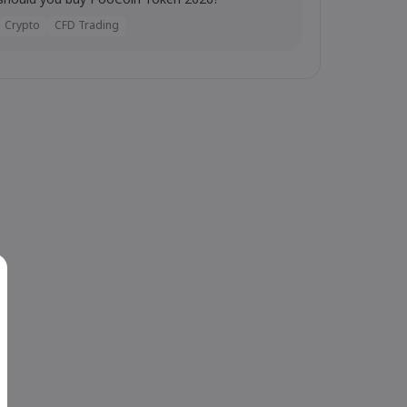
should you buy PooCoin Token 2026?
Crypto
CFD Trading