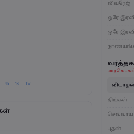
லிவரேஜ்
ஒரே இரவி
ஒரே இரவி
நாணயங்
வர்த்தக
மார்கெட்கள
4h
1d
1w
வியாழன
திங்கள்
கள்
செவ்வாய்
புதன்