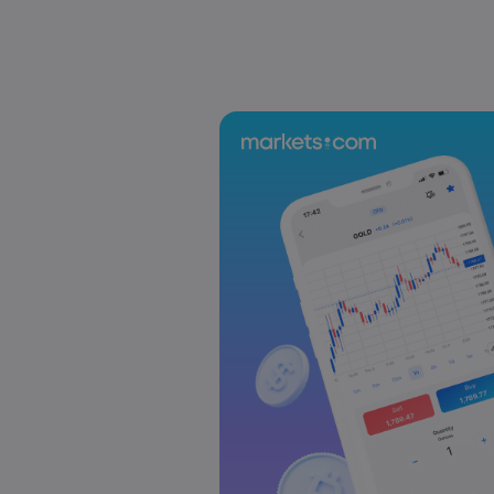
US-EU Relations: Russia Sanctions Unite Despit
Emma Rose
2025 Oct 24, 00:00
BOJ Warns of Japan Stock Market Overheating, U.