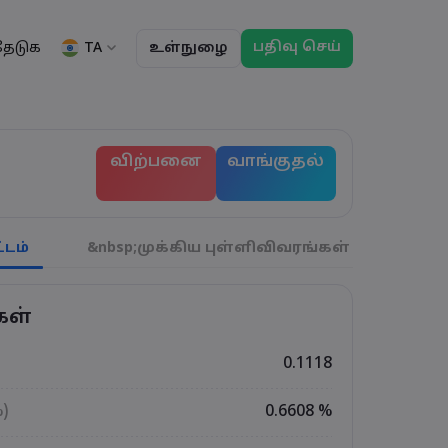
பதிவு செய்
TA
தேடுக
உள்நுழை
ு
ப்பாய்வுகள்
தகவல்
சட்டத் தொகுப்பு
வர்த்தக அம்சங்கள்
சட்டத் தொகுப்பு
மார்கெட்டின் ஆழம்
English
English
விற்பனை
வாங்குதல்
English (ZA)
English (St. Vincent)
ட்டியல்
Dansk
Italiano
ந்தனைகள்
Danish
Italian
Bahasa Melayu
ภาษาไทย
்கள்
Malay
Thai
हिन्दी
Português
டம்
&nbsp;முக்கிய புள்ளிவிவரங்கள்
துல்
ிகள்
Hindi
Portuguese
் வர்த்தக விடுமுறைகள
காலாவதி ரோல்ஓவர
கள்
0.1118
%)
0.6608 %