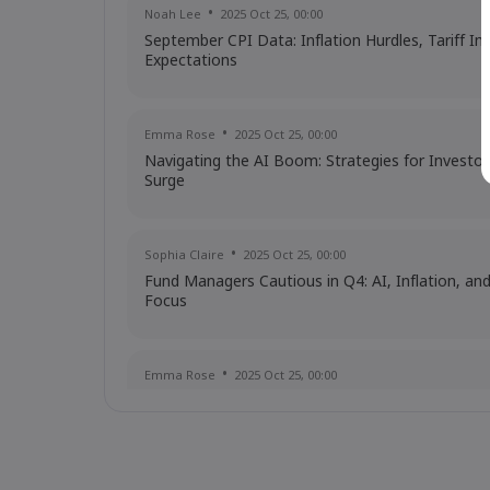
Noah Lee
2025 Oct 25, 00:00
September CPI Data: Inflation Hurdles, Tariff I
Expectations
Emma Rose
2025 Oct 25, 00:00
Navigating the AI Boom: Strategies for Investor
Surge
Sophia Claire
2025 Oct 25, 00:00
Fund Managers Cautious in Q4: AI, Inflation, an
Focus
Emma Rose
2025 Oct 25, 00:00
US Government Shutdown Threatens October In
Sophia Claire
2025 Oct 24, 00:00