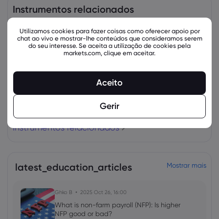
Instrumentos relacionados
Ativo
Venda
Comprar
Alteração (%):
Utilizamos cookies para fazer coisas como oferecer apoio por
chat ao vivo e mostrar-lhe conteúdos que consideramos serem
do seu interesse. Se aceita a utilização de cookies pela
markets.com, clique em aceitar.
Aceito
Gerir
Instrumentos relacionados
latest_education_articles
Mostrar mais
Ghko B
2025 Oct 26, 16:00
What is non-farm payroll (NFP): Is higher
NFP good or bad?