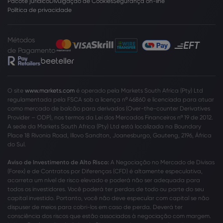
Pacote jurídico
Divulgação de Cookies
Segurança on-line
Política de privacidade
Métodos
de Pagamento
O site
www.markets.com
é operado pela Markets South Africa (Pty) Ltd
regulamentada pela FSCA sob a licença nº 46860 e licenciada para atuar
como mercado de balcão para derivados (Over-the-counter Derivatives
Provider – ODP), nos termos da Lei dos Mercados Financeiros nº 19 de 2012.
A sede da Markets South Africa (Pty) Ltd está localizada na Boundary
Place 18 Rivonia Road, Illovo Sandton, Joanesburgo, Gauteng, 2196, África
do Sul.
Aviso de Investimento de Alto Risco:
A Negociação no Mercado de Divisas
(Forex) e de Contratos por Diferenças (CFD) é altamente especulativa,
acarreta um nível de risco elevado e poderá não ser adequada para
todos os investidores. Você poderá ter perdas de todo ou parte do seu
capital investido. Portanto, você não deve especular com capital se não
dispuser de meios para cobri-los em caso de perda. Deverá ter
consciência dos riscos que estão associados à negociação com margem.