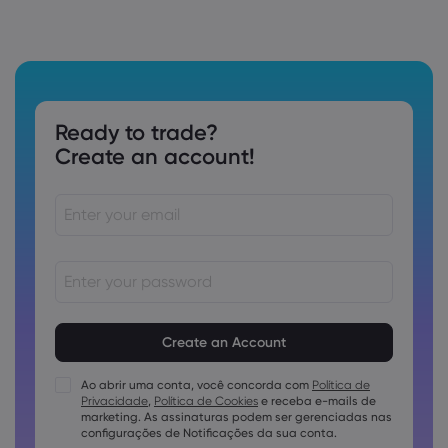
Ready to trade?
Create an account!
As senhas devem ter de 8 a 15 caracteres
As senhas devem conter pelo menos 1 caractere numérico
As senhas devem conter pelo menos 1 letra maiúscula
Ao abrir uma conta, você concorda com
Política de
Privacidade
,
Política de Cookies
e receba e-mails de
As senhas devem conter pelo menos 1 letra minúscula
marketing. As assinaturas podem ser gerenciadas nas
A senha deve conter ~!@#£%^e)_-+=:;&lt;&gt;{,[]?,.
configurações de Notificações da sua conta.