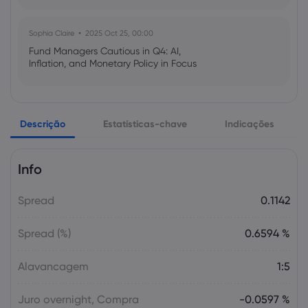
Sophia Claire
2025 Oct 25, 00:00
Fund Managers Cautious in Q4: AI,
Inflation, and Monetary Policy in Focus
Emma Rose
2025 Oct 25, 00:00
Descrição
Estatísticas-chave
Indicações
US Government Shutdown Threatens
October Inflation Data Release
Info
Sophia Claire
2025 Oct 24, 00:00
Spread
0.1142
US-EU Relations: Russia Sanctions Unite
Despite Trade Tensions
Spread (%)
0.6594 %
Emma Rose
2025 Oct 24, 00:00
Alavancagem
1:5
BOJ Warns of Japan Stock Market
Overheating, U.S. Trade Policy Risk
Juro overnight, Compra
-0.0597 %