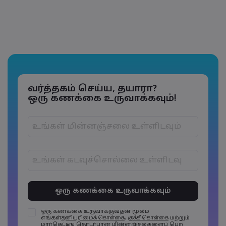
வர்த்தகம் செய்ய, தயாரா?
ஒரு கணக்கை உருவாக்கவும்!
கடவுச்சொற்கள் 6 முதல் 15 எழுத்துகளுக்குள்
இருக்க வேண்டும்
கடவுச்சொற்களில் குறைந்தது 1 எழுத்து
எண்ணாக இருக்க வேண்டும்
ஒரு கணக்கை உருவாக்குவதன் மூலம்
எங்கள்
தனியுரிமைக் கொள்கை
,
குக்கீ கொள்கை
மற்றும்
கடவுச்சொற்களில் குறைந்தது 1 எழுத்து பெரிய
மார்கெட்டிங் தொடர்பான மின்னஞ்சல்களைப் பெற