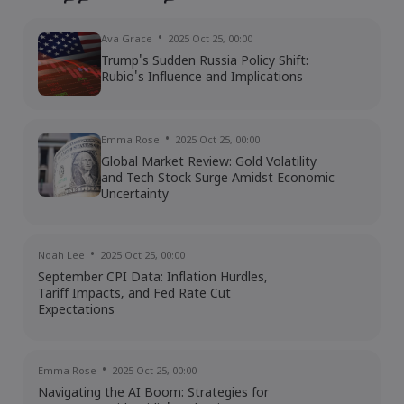
Ava Grace
2025 Jul 03, 08:35
Ava Grace
2025 Oct 25, 00:00
AI Podcast: Fresh Insights on Fed Rate
Trump's Sudden Russia Policy Shift:
Cut Timing - News in a New Way
Rubio's Influence and Implications
Emma Rose
2025 Oct 25, 00:00
Global Market Review: Gold Volatility
and Tech Stock Surge Amidst Economic
Uncertainty
Noah Lee
2025 Oct 25, 00:00
September CPI Data: Inflation Hurdles,
Tariff Impacts, and Fed Rate Cut
Expectations
Emma Rose
2025 Oct 25, 00:00
Navigating the AI Boom: Strategies for