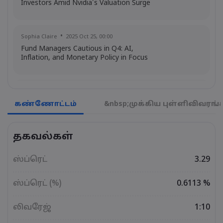
Investors Amid Nvidia's Valuation Surge
Sophia Claire
2025 Oct 25, 00:00
Fund Managers Cautious in Q4: AI,
Inflation, and Monetary Policy in Focus
Emma Rose
2025 Oct 25, 00:00
US Government Shutdown Threatens
கண்ணோட்டம்
&nbsp;முக்கிய புள்ளிவிவரங்
October Inflation Data Release
தகவல்கள்
Sophia Claire
2025 Oct 24, 00:00
US-EU Relations: Russia Sanctions Unite
ஸ்ப்ரெட்
3.29
Despite Trade Tensions
ஸ்ப்ரெட் (%)
0.6113 %
Emma Rose
2025 Oct 24, 00:00
லிவரேஜ்
1:10
BOJ Warns of Japan Stock Market
Overheating, U.S. Trade Policy Risk