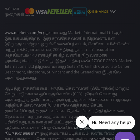
கட்டண
முறைகள்
www.markets.com/vc/
தளமானது Markets International Ltd ஆல்
இயக்கப்படுகிறது. இது சர்வதேச வணிக நிறுவனங்கள்
(திருத்தம் மற்றும் ஒருங்கிணைப்பு) சட்டம், செயின்ட் வின்சென்ட்
மற்றும் கிரெனடைன்ஸ், 2009 திருத்தப்பட்ட சட்டங்களின்
அத்தியாயம் 149 என்பதின் கீழ் வணிக நிறுவனமாக
அங்கீகரிக்கப்பட்டுள்ளது. இதன் பதிவு எண் 27030 BC2023. Markets
International Ltd நிறுவனமானது Suite 310, Griffith Corporate Center,
Beachmont, Kingstone, St. Vincent and the Grenadines இடத்தில்
அமைந்துள்ளது.
ஆபத்து எச்சரிக்கை:
அந்நிய செலாவணி (ஃபோரக்ஸ்) மற்றும்
வேறுபாடுக்கான ஒப்பந்தங்களில் (CFD) டிரேடிங் செய்வது
அனைத்து முதலீட்டாளருக்கும் ஏற்றதல்ல. Markets.com வழங்கும்
அந்நியச் செலாவணி/CFDகளில் வர்த்தகம் செய்ய
முடிவெடுப்பதற்குமுன், உங்கள் நோக்கங்கள், நிதி நிலைமை,
தேவைகள் மற்றும் அனுபவ அளவு ஆகியவற்றைக் கவனமாகப்
பரிசீலித்து, உங்கள் தனிப்பட்ட துறைசார் நிபுணரின்
ஆலோசனையைப் பெற வேண்டும்.
விதிமுறைகள் மற்றும்
நிபந்தனைகளை
முழுமையாகப் படிக்கவும். தனியுரிமை மற்றும்
தரவு பாதுகாப்பு தொடர்பான புகார்களுக்கு,
privacy@markets.com