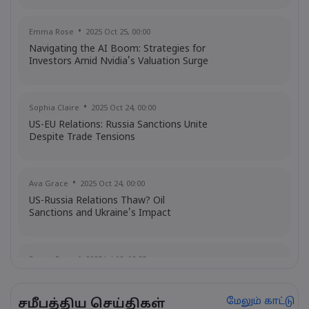
Emma Rose
2025 Oct 25, 00:00
Navigating the AI Boom: Strategies for
Investors Amid Nvidia's Valuation Surge
Sophia Claire
2025 Oct 24, 00:00
US-EU Relations: Russia Sanctions Unite
Despite Trade Tensions
Ava Grace
2025 Oct 24, 00:00
US-Russia Relations Thaw? Oil
Sanctions and Ukraine's Impact
Emma Rose
2025 Jul 03, 08:35
US Economy on Stagflation Watch:
Apollo Global Management's Outlook
மேலும் காட்டு
சமீபத்திய செய்திகள்