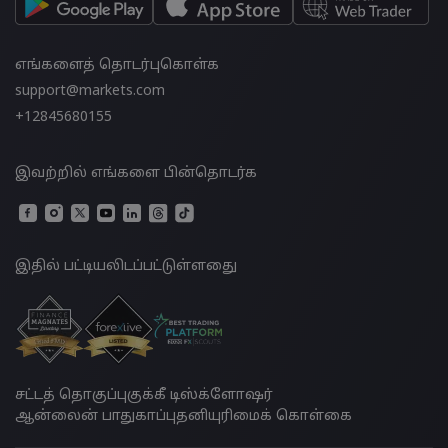
எங்களைத் தொடர்புகொள்க
support@markets.com
+12845680155
இவற்றில் எங்களை பின்தொடர்க
இதில் பட்டியலிடப்பட்டுள்ளதுை
சட்டத் தொகுப்பு
குக்கீ டிஸ்க்ளோஷர்
ஆன்லைன் பாதுகாப்பு
தனியுரிமைக் கொள்கை