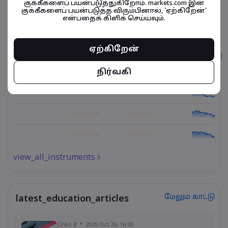
குக்கீகளைப் பயன்படுத்துகிறோம். markets.com இன்
குக்கீகளைப் பயன்படுத்த விரும்பினால், 'ஏற்கிறேன்'
என்பதைக் கிளிக் செய்யவும்.
நிதிசார் கருவிகள் தொடர்பானவை
ஏற்கிறேன்
உடைமை
விற்பனை
வாங்குதல்
கட்டணம் (%)
நிர்வகி
view_all_instruments
மேலும் காட்டு
latest_education_articles
Ghko B
2025 Oct 26, 16:00