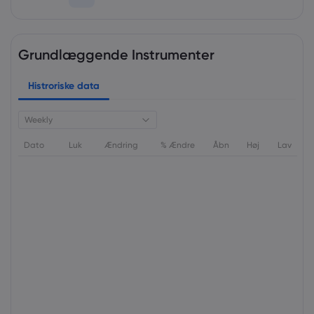
Grundlæggende Instrumenter
Histroriske data
Weekly
Dato
Luk
Ændring
% Ændre
Åbn
Høj
Lav