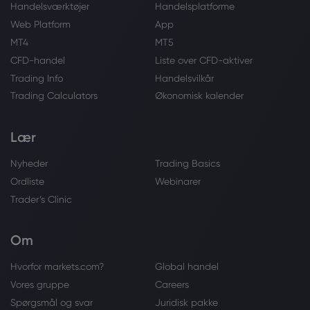
Handelsværktøjer
Handelsplatforme
Web Platform
App
MT4
MT5
CFD-handel
Liste over CFD-aktiver
Trading Info
Handelsvilkår
Trading Calculators
Økonomisk kalender
Lær
Nyheder
Trading Basics
Ordliste
Webinarer
Trader’s Clinic
Om
Hvorfor markets.com?
Global handel
Vores gruppe
Careers
Spørgsmål og svar
Juridisk pakke