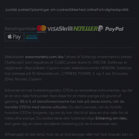
Juridisk pakke
Oplysninger om cookies
Sikkerhed online
Fortrolighedspolitik
Betalingsmåder
Webstedet
www.markets.com/da/
drives af Safecap Investments Limited
(‘Safecap’), som reguleres af CySEC under licens nr. 092/08. Safecap er
registreret i Republikken Cypern under selskabsnummer HE186196. Safecap
har adresse på 10 Simonides str., CYPRESS TOWER, 2. og 3. sal, Strovolos,
2046, Nicosia, Cypern.
Advarsel om høj investeringsrisiko: CFD’er er komplekse instrumenter, og der
er en stor risiko forbundet med disse for at miste penge på grund af
gearing.
85.4 % af detailinvestorerne har tab på deres konto, når de
handler CFD’er med denne udbyder.
Du skal overveje, om du forstår,
hvordan CFD’er fungerer, og om du har råd til at løbe en stor risiko for at
miste dine penge. Du bedes læse den fuldstændige
Erklæring om risiko
,
som giver dig en mere detaljeret forklaring på de involverede risici.
Afhængigt af det land, hvor du er statsborger eller har fast bopæl, kan vi i