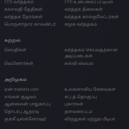
CFD வர்த்தகம்
CFD உடைமைப் பட்டியல்
கலாவதி தேதிகள்
வர்த்தக நிலைகள்
வர்த்தக நேரங்கள்
வர்த்தக கால்குலேட்டர்கள்
பொருளாதார காலண்டர்
சமூக வர்த்தகம்
கற்றல்
செய்திகள்
வர்த்தகம் செய்வதற்கான
அடிப்படைகள்
வெபினார்கள்
கல்வி மையம்
அறிமுகம்
ஏன் markets.com
உலகளாவிய சேவைகள்
எங்கள் குழுமம்
சட்டத் தொகுப்பு
ஆன்லைன் பாதுகாப்பு
புகார்கள்
தொடர்பு ஆதரவு
தளவரைபடம்
குக்கீ டிஸ்க்ளோஷர்
விருதுகள் மற்றும் மீடியா