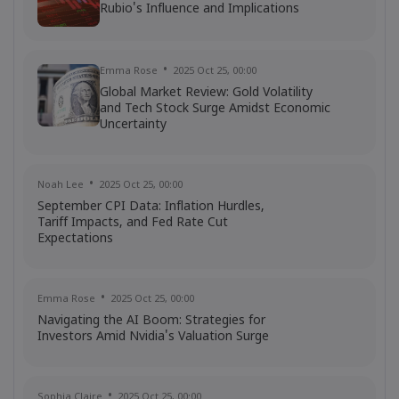
Rubio's Influence and Implications
Georgy Istigechev
2024 Jan 05, 08:01
Sales slump warning tanks JD Sports
share price
Emma Rose
2025 Oct 25, 00:00
Shares
FTSE100
Global Market Review: Gold Volatility
and Tech Stock Surge Amidst Economic
Uncertainty
Noah Lee
2025 Oct 25, 00:00
September CPI Data: Inflation Hurdles,
Tariff Impacts, and Fed Rate Cut
Expectations
Emma Rose
2025 Oct 25, 00:00
Navigating the AI Boom: Strategies for
Investors Amid Nvidia's Valuation Surge
Sophia Claire
2025 Oct 25, 00:00