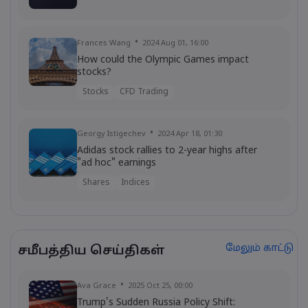
Frances Wang
2024 Aug 01, 16:00
How could the Olympic Games impact
stocks?
Stocks
CFD Trading
Georgy Istigechev
2024 Apr 18, 01:30
Adidas stock rallies to 2-year highs after
"ad hoc" earnings
Shares
Indices
Georgy Istigechev
2024 Mar 13, 12:00
Adidas stock yet to react to firm's first
மேலும் காட்டு
சமீபத்திய செய்திகள்
loss in 30 years
Shares
Indices
Ava Grace
2025 Oct 25, 00:00
Trump's Sudden Russia Policy Shift: