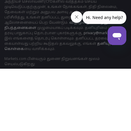
அந்நியச் செலாவணி/CFDகளில் வர்த்தகம் செய்ய
முடிவெடுப்பதற்குமுன், உங்கள் நோக்கங்கள், நிதி நிலைமை,
தேவைகள் மற்றும் அனுபவ அளவு ஆகியவற்றைக் கவனமாகப்
பரிசீலித்து, உங்கள் தனிப்பட்ட துறைசார் நிபுணரின்
ஆலோசனையைப் பெற வேண்டும்.
விதிமுறைகள் மற்றும்
நிபந்தனைகளை
முழுமையாகப் படிக்கவும். தனியுரிமை மற்றும்
தரவு பாதுகாப்பு தொடர்பான புகார்களுக்கு,
privacy@markets.com
இல் எங்களைத் தொடர்பு கொள்ளவும். தனிப்பட்ட தரவைக்
கையாள்வது பற்றிய கூடுதல் தகவலுக்கு, எங்கள்
தனியுரிமைக்
கொள்க
ையை வாசிக்கவும்.
Markets.com பின்வரும் துணை நிறுவனங்கள் மூலம்
செயல்படுகிறது:
Safecap முதலீடுகள் லிமிடெட் சைப்ரஸ் பத்திரங்கள் மற்றும்
பரிவர்த்தனை ஆணையத்தால் ("CySEC") உரிமம் எண். 092/08.
SAFECAP சைப்ரஸ் குடியரசில் நிறுவனத்தின் எண் ε186196 இன் கீழ்
இணைக்கப்பட்டுள்ளது.
Markets (தென்னாப்பிரிக்கா) பிரைவேட் லிமிடெட் ஆனது உரிம
எண் 46860 இன் கீழ் நிதித் துறை நடத்தை ஆணையத்தால் ("FSCA")
கட்டுப்படுத்தப்படுகிறது. மேலும் 2012 ஆம் ஆண்டின் நிதிச்
சந்தைகள் சட்ட எண் 19 இன் படி, ஒரு ஓவர்-தி-கவுண்டர்
டெரிவேடிவ்ஸ் புரவைடராகச் ("ODP") செயல்பட உரிமம்
பெற்றுள்ளது.