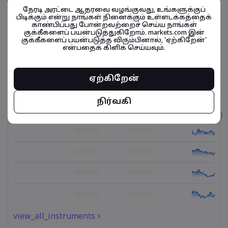
நேரடி அரட்டை ஆதரவை வழங்குவது, உங்களுக்குப்
பிடிக்கும் என்று நாங்கள் நினைக்கும் உள்ளடக்கத்தைக்
வெள்ளி
07:02-10:59
காண்பிப்பது போன்றவற்றைச் செய்ய நாங்கள்
குக்கீகளைப் பயன்படுத்துகிறோம். markets.com இன்
குக்கீகளைப் பயன்படுத்த விரும்பினால், 'ஏற்கிறேன்'
வெள்ளி
11:04-15:29
என்பதைக் கிளிக் செய்யவும்.
ஏற்கிறேன்
நிதிசார் கருவிகள் தொடர்பானவை
நிர்வகி
உடைமை
விற்பனை
வாங்குதல்
கட்டணம் (%)
view_all_instruments