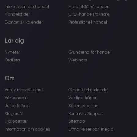
Information om handel
Handelsförhållanden
Handelstider
CFD-handelsräknare
Ekonomisk kalender
Professionell handel
Lär dig
Nyheter
Grunderna för handel
Ordlista
Webinars
Om
Varför markets.com?
Globalt erbjudande
Vår koncern
Vanliga frågor
Juridisk Pack
Säkerhet online
Klagomål
Kontakta Support
Hjälpcenter
Sitemap
Information om cookies
Utmärkelser och media