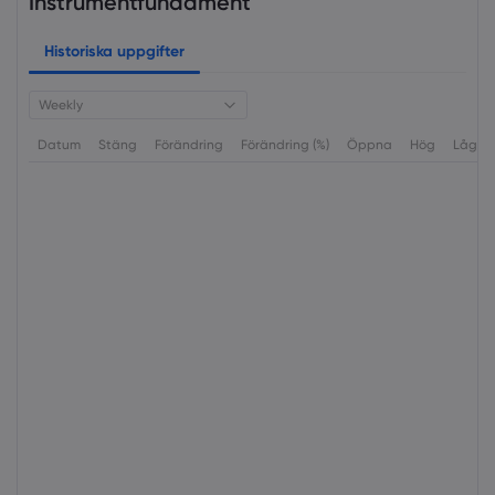
Instrumentfundament
Historiska uppgifter
Weekly
Datum
Stäng
Förändring
Förändring (%)
Öppna
Hög
Låg