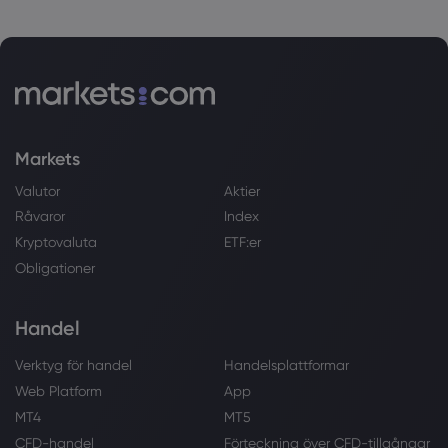
Markets
Valutor
Aktier
Råvaror
Index
Kryptovaluta
ETF:er
Obligationer
Handel
Verktyg för handel
Handelsplattformar
Web Platform
App
MT4
MT5
CFD-handel
Förteckning över CFD-tillgångar