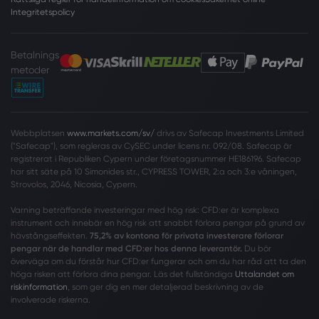
Integritetspolicy
Betalnings
metoder
Webbplatsen
www.markets.com/sv/
drivs av Safecap Investments Limited
("Safecap"), som regleras av CySEC under licens nr. 092/08. Safecap är
registrerat i Republiken Cypern under företagsnummer HE186196. Safecap
har sitt säte på 10 Simonides str., CYPRESS TOWER, 2:a och 3:e våningen,
Strovolos, 2046, Nicosia, Cypern.
Varning beträffande investeringar med hög risk: CFD:er är komplexa
instrument och innebär en hög risk att snabbt förlora pengar på grund av
hävstångseffekten.
75,2% av kontona för privata investerare förlorar
pengar när de handlar med CFD:er hos denna leverantör.
Du bör
överväga om du förstår hur CFD:er fungerar och om du har råd att ta den
höga risken att förlora dina pengar. Läs det fullständiga
Uttalandet om
riskinformation
, som ger dig en mer detaljerad beskrivning av de
involverade riskerna.