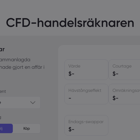
CFD-handelsräknaren
ar
 (sammanlagda
Värde
Courtage
ade gjort en affär i
$
-
$
-
Hävstångseffekt
Omräkningsav
ent
-
$
-
e
g
Endags-swappar
$
-
lj
Köp