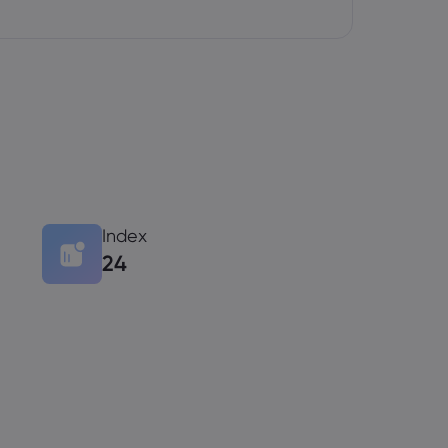
Index
24