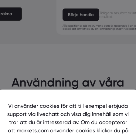
Tidigare resultat är int
eräkna
Börja handla
resultat.
Alla positioner på instrument som är noterade i en
också att omfattas av en omräkningsavgift vid pos
Användning av våra
CFD:er
Vi använder cookies för att till exempel erbjuda
För att verkligen se hur vi står oss vid en jämförelse är
support via livechatt och visa dig innehåll som vi
det viktigt att se detaljerna. markets.com ger dig all
tror att du är intresserad av. Om du accepterar
information du behöver för att fatta de beslut som är
att markets.com använder cookies klickar du på