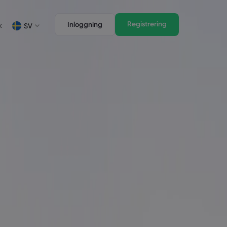
Registrering
Inloggning
k
SV
 analyser
idisk Pack
Handelsfunktioner
isk Pack
Professionell handel
Deutsch
German
-tillgångar
Français
French
Italiano
Italian
Svenka
Swedish
elger
ängning