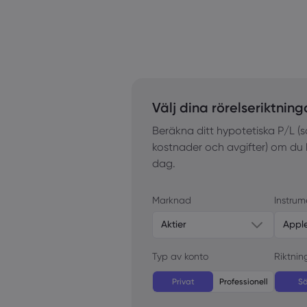
Välj dina rörelseriktning
Beräkna ditt hypotetiska P/L
kostnader och avgifter) om du h
dag.
Marknad
Instrum
Aktier
Appl
Typ av konto
Riktnin
Privat
Professionell
Sä