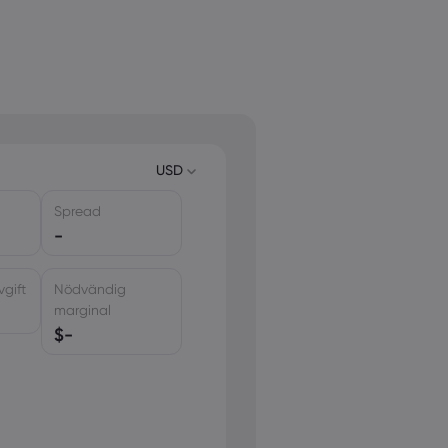
USD
Spread
USD
-
EUR
GBP
gift
Nödvändig
CAD
marginal
$
-
AUD
CHF
ZAR
MXN