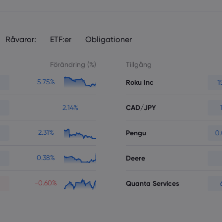
Råvaror:
ETF:er
Obligationer
Förändring (%)
Tillgång
5.75%
Roku Inc
1
CAD/JPY
2.14%
2.31%
Pengu
0
0.38%
Deere
-0.60%
Quanta Services