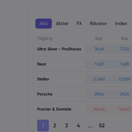
Alla
Aktier
FX
Råvaror
Index
Tillgång
Sälj
Köp
Ultra Silver - ProShares
76.49
77.02
Near
1.623
1.628
Stellar
0.1642
0.1659
Porsche
29.04
29.24
Procter & Gamble
145.46
146.43
1
2
3
4
...
52