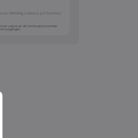
JPY
e en tillförlitlig indikator på framtida
 annan valuta än din kontovaluta kommer
itionsutgången.