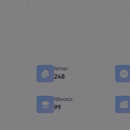
Aktier
248
Råvaror:
99