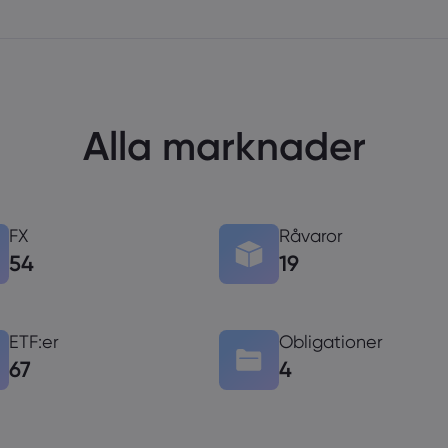
Alla marknader
FX
Råvaror
54
19
ETF:er
Obligationer
67
4