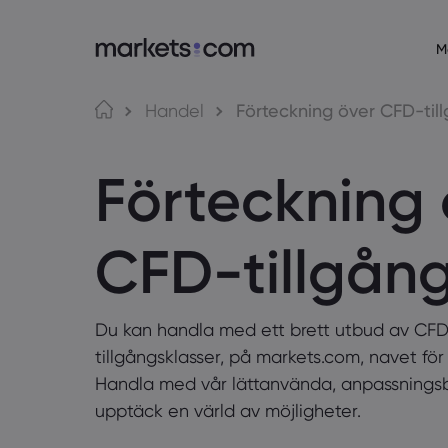
M
Om markets.com
Hande
Handel
Förteckning över CFD-til
Varför markets.com?
Web Plat
Förteckning 
Globalt erbjudande
App
Vår koncern
MT4
Utmärkelser och media
MT5
CFD-tillgån
Du kan handla med ett brett utbud av CFD
tillgångsklasser, på markets.com, navet fö
Handla med vår lättanvända, anpassningsb
upptäck en värld av möjligheter.