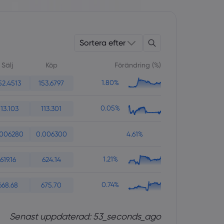
Sortera efter
Sälj
Köp
Förändring (%)
1.80%
52.4513
153.6797
0.05%
113.103
113.301
.006280
0.006300
4.61%
1.21%
619.16
624.14
0.74%
668.68
675.70
Senast uppdaterad: 53_seconds_ago