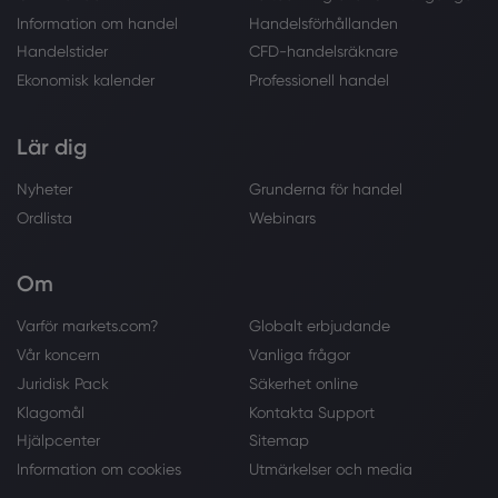
Information om handel
Handelsförhållanden
Handelstider
CFD-handelsräknare
Ekonomisk kalender
Professionell handel
Lär dig
Nyheter
Grunderna för handel
Ordlista
Webinars
Om
Varför markets.com?
Globalt erbjudande
Vår koncern
Vanliga frågor
Juridisk Pack
Säkerhet online
Klagomål
Kontakta Support
Hjälpcenter
Sitemap
Information om cookies
Utmärkelser och media