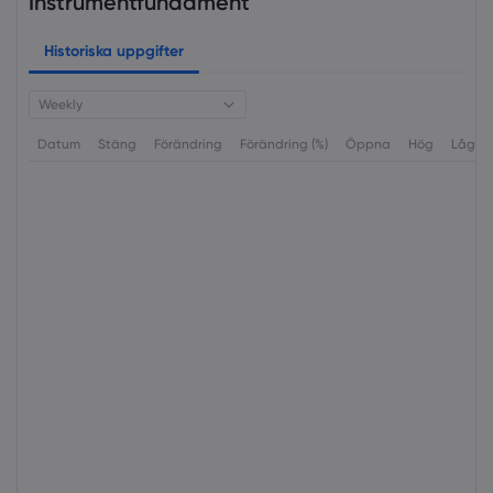
Instrumentfundament
Historiska uppgifter
Weekly
Datum
Stäng
Förändring
Förändring (%)
Öppna
Hög
Låg