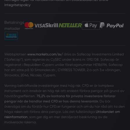
Integritetspolicy
Betalnings
metoder
Webbplatsen
www.markets.com/sv/
drivs av Safecap Investments Limited
("Safecap"), som regleras av CySEC under licens nr. 092/08. Safecap är
registrerat i Republiken Cypern under företagsnummer HE186196. Safecap
har sitt säte på 10 Simonides str., CYPRESS TOWER, 2:a och 3:e våningen,
Strovolos, 2046, Nicosia, Cypern.
Varning beträffande investeringar med hög risk: CFD:er är komplexa
instrument och innebär en hög risk att snabbt förlora pengar på grund av
hävstångseffekten.
75,2% av kontona för privata investerare förlorar
pengar när de handlar med CFD:er hos denna leverantör.
Du bör
överväga om du förstår hur CFD:er fungerar och om du har råd att ta den
höga risken att förlora dina pengar. Läs det fullständiga
Uttalandet om
riskinformation
, som ger dig en mer detaljerad beskrivning av de
involverade riskerna.