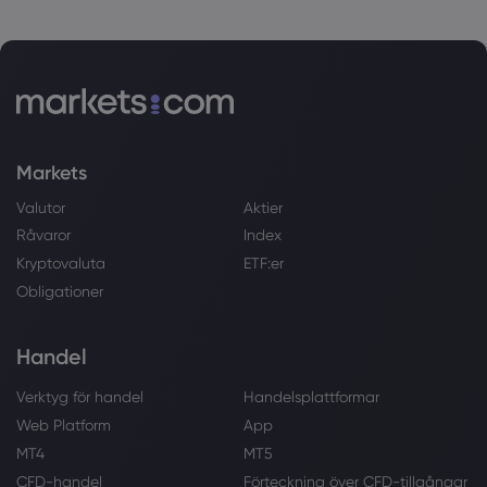
Markets
Valutor
Aktier
Råvaror
Index
Kryptovaluta
ETF:er
Obligationer
Handel
Verktyg för handel
Handelsplattformar
Web Platform
App
MT4
MT5
CFD-handel
Förteckning över CFD-tillgångar