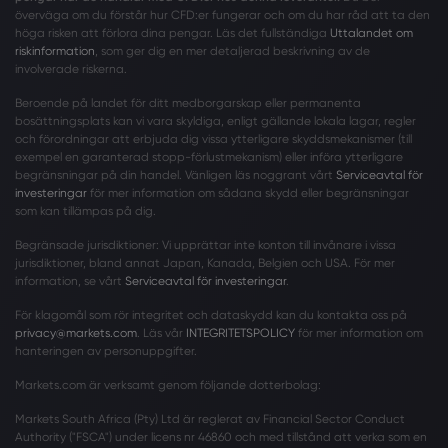
överväga om du förstår hur CFD:er fungerar och om du har råd att ta den
höga risken att förlora dina pengar. Läs det fullständiga
Uttalandet om
riskinformation
, som ger dig en mer detaljerad beskrivning av de
involverade riskerna.
Beroende på landet för ditt medborgarskap eller permanenta
bosättningsplats kan vi vara skyldiga, enligt gällande lokala lagar, regler
och förordningar att erbjuda dig vissa ytterligare skyddsmekanismer (till
exempel en garanterad stopp-förlustmekanism) eller införa ytterligare
begränsningar på din handel. Vänligen läs noggrant vårt
Serviceavtal för
investeringar
för mer information om sådana skydd eller begränsningar
som kan tillämpas på dig.
Begränsade jurisdiktioner: Vi upprättar inte konton till invånare i vissa
jurisdiktioner, bland annat Japan, Kanada, Belgien och USA. För mer
information, se vårt
Serviceavtal för investeringar
.
För klagomål som rör integritet och dataskydd kan du kontakta oss på
privacy@markets.com
. Läs vår
INTEGRITETSPOLICY
för mer information om
hanteringen av personuppgifter.
Markets.com är verksamt genom följande dotterbolag:
Markets South Africa (Pty) Ltd är reglerat av Financial Sector Conduct
Authority ("FSCA") under licens nr 46860 och med tillstånd att verka som en