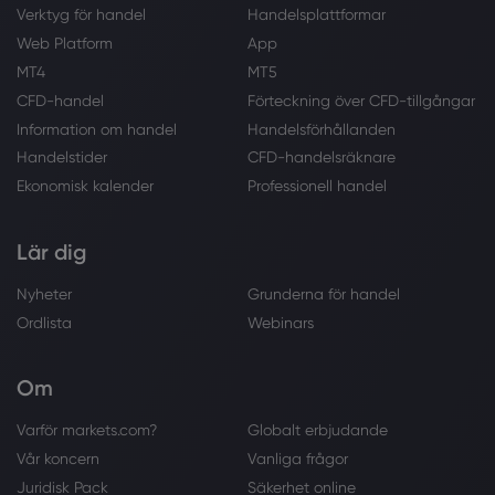
Verktyg för handel
Handelsplattformar
Web Platform
App
MT4
MT5
CFD-handel
Förteckning över CFD-tillgångar
Information om handel
Handelsförhållanden
Handelstider
CFD-handelsräknare
Ekonomisk kalender
Professionell handel
Lär dig
Nyheter
Grunderna för handel
Ordlista
Webinars
Om
Varför markets.com?
Globalt erbjudande
Vår koncern
Vanliga frågor
Juridisk Pack
Säkerhet online