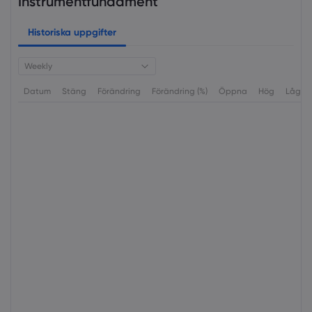
Instrumentfundament
Historiska uppgifter
Weekly
Datum
Stäng
Förändring
Förändring (%)
Öppna
Hög
Låg