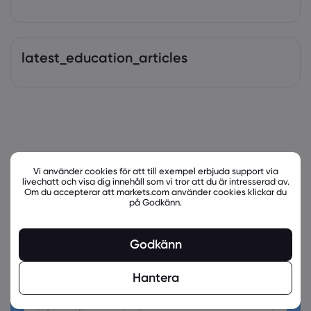
latest_education_articles
Vi använder cookies för att till exempel erbjuda support via
livechatt och visa dig innehåll som vi tror att du är intresserad av.
Om du accepterar att markets.com använder cookies klickar du
på Godkänn.
Godkänn
Är du redo att handla?
Skapa ett konto!
Hantera