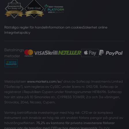
Rättsliga regler för handel
Information om cookies
Säkerhet online
Integritetspolicy
Betalnings
metoder
Webbplatsen
www.markets.com/sv/
drivs av Safecap Investments Limited
("Safecap"), som regleras av CySEC under licens nr. 092/08. Safecap är
registrerat i Republiken Cypern under företagsnummer HE186196. Safecap
har sitt säte på 10 Simonides str., CYPRESS TOWER, 2:a och 3:e våningen,
Strovolos, 2046, Nicosia, Cypern.
Varning beträffande investeringar med hög risk: CFD:er är komplexa
instrument och innebär en hög risk att snabbt förlora pengar på grund av
hävstångseffekten.
75,2% av kontona för privata investerare förlorar
pengar när de handlar med CFD:er hos denna leverantör.
Du bör